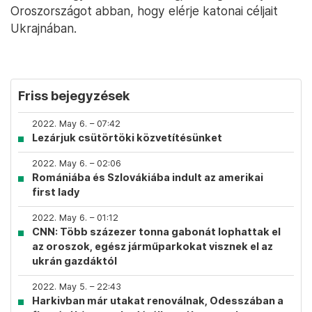
Oroszországot abban, hogy elérje katonai céljait
Ukrajnában.
Friss bejegyzések
2022. May 6. – 07:42
Lezárjuk csütörtöki közvetítésünket
2022. May 6. – 02:06
Romániába és Szlovákiába indult az amerikai
first lady
2022. May 6. – 01:12
CNN: Több százezer tonna gabonát lophattak el
az oroszok, egész járműparkokat visznek el az
ukrán gazdáktól
2022. May 5. – 22:43
Harkivban már utakat renoválnak, Odesszában a