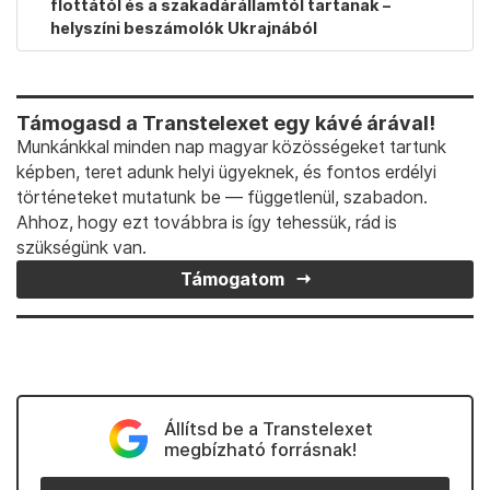
flottától és a szakadárállamtól tartanak –
helyszíni beszámolók Ukrajnából
Támogasd a Transtelexet egy kávé árával!
Munkánkkal minden nap magyar közösségeket tartunk
képben, teret adunk helyi ügyeknek, és fontos erdélyi
történeteket mutatunk be — függetlenül, szabadon.
Ahhoz, hogy ezt továbbra is így tehessük, rád is
szükségünk van.
Támogatom
Állítsd be a Transtelexet
megbízható forrásnak!