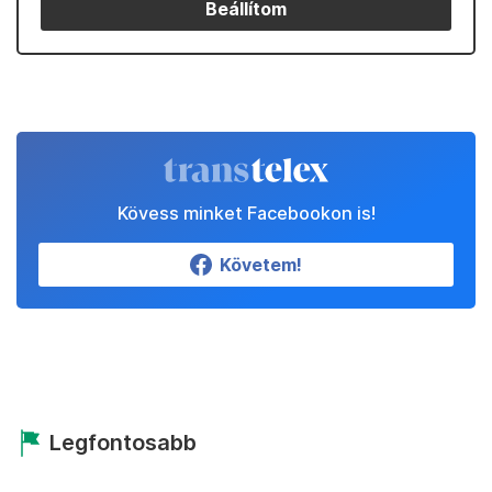
Beállítom
Kövess minket Facebookon is!
Követem!
Legfontosabb