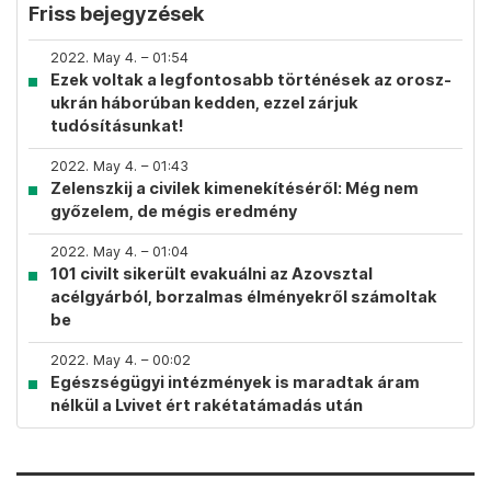
Friss bejegyzések
2022. May 4. – 01:54
Ezek voltak a legfontosabb történések az orosz-
ukrán háborúban kedden, ezzel zárjuk
tudósításunkat!
2022. May 4. – 01:43
Zelenszkij a civilek kimenekítéséről: Még nem
győzelem, de mégis eredmény
2022. May 4. – 01:04
101 civilt sikerült evakuálni az Azovsztal
acélgyárból, borzalmas élményekről számoltak
be
2022. May 4. – 00:02
Egészségügyi intézmények is maradtak áram
nélkül a Lvivet ért rakétatámadás után