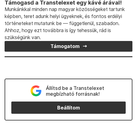
Támogasd a Transtelexet egy kávé árával!
Munkánkkal minden nap magyar közösségeket tartunk
képben, teret adunk helyi ügyeknek, és fontos erdélyi
történeteket mutatunk be — függetlenül, szabadon.
Ahhoz, hogy ezt továbbra is így tehessük, rád is
szükségünk van.
Támogatom
Állítsd be a Transtelexet
megbízható forrásnak!
Beállítom