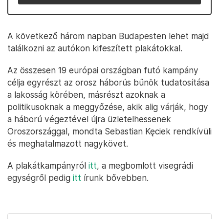
A következő három napban Budapesten lehet majd
találkozni az autókon kifeszített plakátokkal.
Az összesen 19 európai országban futó kampány
célja egyrészt az orosz háborús bűnök tudatosítása
a lakosság körében, másrészt azoknak a
politikusoknak a meggyőzése, akik alig várják, hogy
a háború végeztével újra üzletelhessenek
Oroszországgal, mondta Sebastian Kęciek rendkívüli
és meghatalmazott nagykövet.
A plakátkampányról
itt
, a megbomlott visegrádi
egységről pedig
itt
írunk bővebben.