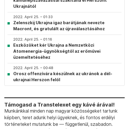
kamunépszavazással szakítaná el Herszont
Ukrajnától
2022. April 25. – 01:33
Zelenszkij Ukrajna igaz barátjának nevezte
Macront, és gratulált az újraválasztásához
2022. April 25. – 01:16
Eszközöket kér Ukrajna a Nemzetközi
Atomenergia-ügynökségtől az erőművei
üzemeltetéséhez
2022. April 25. – 00:48
Orosz offenzívára készülnek az ukránok a dél-
ukrajnai Herszon felől
Támogasd a Transtelexet egy kávé árával!
Munkánkkal minden nap magyar közösségeket tartunk
képben, teret adunk helyi ügyeknek, és fontos erdélyi
történeteket mutatunk be — függetlenül, szabadon.