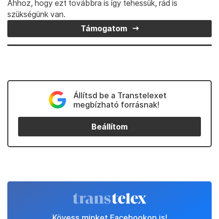
Ahhoz, hogy ezt továbbra is így tehessük, rád is
szükségünk van.
Támogatom
Állítsd be a Transtelexet
megbízható forrásnak!
Beállítom
Kövess minket Facebookon is!