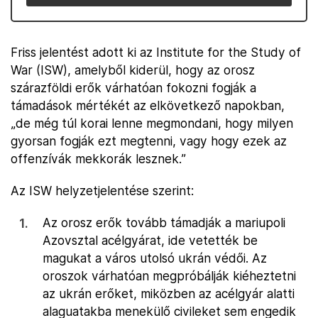
Friss jelentést adott ki az Institute for the Study of
War (ISW), amelyből kiderül, hogy az orosz
szárazföldi erők várhatóan fokozni fogják a
támadások mértékét az elkövetkező napokban,
„de még túl korai lenne megmondani, hogy milyen
gyorsan fogják ezt megtenni, vagy hogy ezek az
offenzívák mekkorák lesznek.”
Az ISW helyzetjelentése szerint:
Az orosz erők tovább támadják a mariupoli
Azovsztal acélgyárat, ide vetették be
magukat a város utolsó ukrán védői. Az
oroszok várhatóan megpróbálják kiéheztetni
az ukrán erőket, miközben az acélgyár alatti
alaguatakba menekülő civileket sem engedik