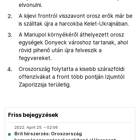
elvonulni.
A kijevi frontról visszavont orosz erők már be
is szálltak újra a harcokba Kelet-Ukrajnában.
A Mariupol környékéről áthelyezett orosz
egységek Donyeck városhoz tartanak, ahol
rövid pihenő után újra felveszik a
fegyvereket.
Oroszország folytatta a kisebb szárazföldi
offenzívákat a front több pontján Izjumtól
Zaporizzsja területig.
Friss bejegyzések
2022. April 25. – 02:06
Brit hírszerzés: Oroszország