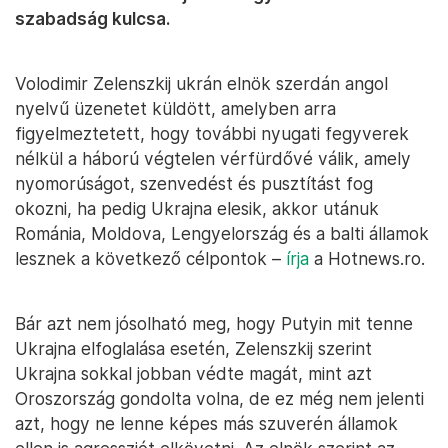
szabadság kulcsa.
Volodimir Zelenszkij ukrán elnök szerdán angol
nyelvű üzenetet küldött, amelyben arra
figyelmeztetett, hogy további nyugati fegyverek
nélkül a háború végtelen vérfürdővé válik, amely
nyomorúságot, szenvedést és pusztítást fog
okozni, ha pedig Ukrajna elesik, akkor utánuk
Románia, Moldova, Lengyelország és a balti államok
lesznek a következő célpontok –
írja
a Hotnews.ro.
Bár azt nem jósolható meg, hogy Putyin mit tenne
Ukrajna elfoglalása esetén, Zelenszkij szerint
Ukrajna sokkal jobban védte magát, mint azt
Oroszország gondolta volna, de ez még nem jelenti
azt, hogy ne lenne képes más szuverén államok