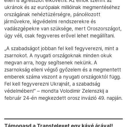
ellen is agressziót elkövetni. Az elnök szerint az
ukránok és az európaiak millióinak megmentéséhez
országának nehéztüzérségre, páncélozott
járművekre, légvédelmi rendszerekre és
vadászgépekre van szüksége, mert Oroszországot,
úgy véli, csak fegyveres erővel lehet megállítani.
„A szabadságot jobban fel kell fegyverezni, mint a
zsarnokot. A nyugati országoknak minden okuk
megvan arra, hogy segítsenek nekünk. A
zsarnokság elleni végső győzelem és a megmentett
emberek száma viszont a nyugati országoktól függ.
Fel kell fegyverezni Ukrajnát, a szabadság
védelmében!” – mondta Volodimir Zelenszkij a
február 24-én megkezdett orosz invázió 49. napján.
Támogasd a Transtelexet egy kávé árával!