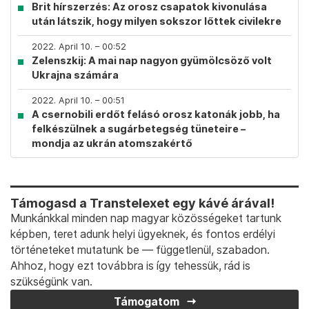
Brit hírszerzés: Az orosz csapatok kivonulása
után látszik, hogy milyen sokszor lőttek civilekre
2022. April 10. – 00:52
Zelenszkij: A mai nap nagyon gyümölcsöző volt
Ukrajna számára
2022. April 10. – 00:51
A csernobili erdőt felásó orosz katonák jobb, ha
felkészülnek a sugárbetegség tüneteire –
mondja az ukrán atomszakértő
Támogasd a Transtelexet egy kávé árával!
Munkánkkal minden nap magyar közösségeket tartunk
képben, teret adunk helyi ügyeknek, és fontos erdélyi
történeteket mutatunk be — függetlenül, szabadon.
Ahhoz, hogy ezt továbbra is így tehessük, rád is
szükségünk van.
Támogatom