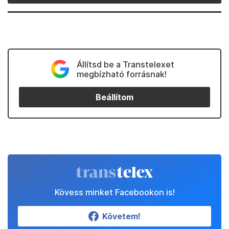
Állítsd be a Transtelexet
megbízható forrásnak!
Beállítom
Kövess minket Facebookon is!
Követem!