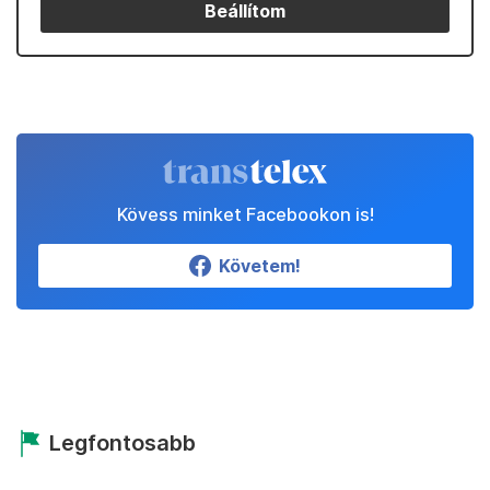
Beállítom
Kövess minket Facebookon is!
Követem!
Legfontosabb