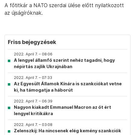
A főtitkár a NATO szerdai ülése előtt nyilatkozott
az újságíróknak.
Friss bejegyzések
2022. April 7. – 08:06
A lengyel államfő szerint nehéz tagadni, hogy
népirtás zajlik Ukrajnában
2022. April 7. – 07:33
Az Egyesült Államok Kínára is szankciókat vetne
ki, ha támogatja a háborút
2022. April 7. – 06:39
Nagyon kiakadt Emmanuel Macron az őt ért
lengyel kritikákra
2022. April 7. – 03:08
Zelenszkij: Ha nincsenek elég kemény szankciók