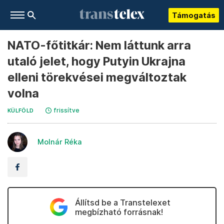
Támogatás
NATO-főtitkár: Nem láttunk arra
utaló jelet, hogy Putyin Ukrajna
elleni törekvései megváltoztak
volna
frissítve
KÜLFÖLD
Molnár Réka
Állítsd be a Transtelexet
megbízható forrásnak!