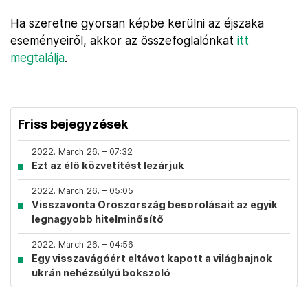
Ha szeretne gyorsan képbe kerülni az éjszaka
eseményeiről, akkor az összefoglalónkat
itt
megtalálja
.
Friss bejegyzések
2022. March 26. – 07:32
Ezt az élő közvetítést lezárjuk
2022. March 26. – 05:05
Visszavonta Oroszország besorolásait az egyik
legnagyobb hitelminősítő
2022. March 26. – 04:56
Egy visszavágóért eltávot kapott a világbajnok
ukrán nehézsúlyú bokszoló