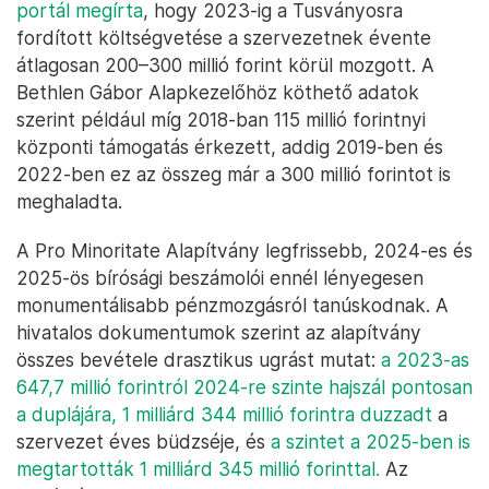
portál megírta
, hogy 2023-ig a Tusványosra
fordított költségvetése a szervezetnek évente
átlagosan 200–300 millió forint körül mozgott. A
Bethlen Gábor Alapkezelőhöz köthető adatok
szerint például míg 2018-ban 115 millió forintnyi
központi támogatás érkezett, addig 2019-ben és
2022-ben ez az összeg már a 300 millió forintot is
meghaladta.
A Pro Minoritate Alapítvány legfrissebb, 2024-es és
2025-ös bírósági beszámolói ennél lényegesen
monumentálisabb pénzmozgásról tanúskodnak. A
hivatalos dokumentumok szerint az alapítvány
összes bevétele drasztikus ugrást mutat:
a 2023-as
647,7 millió forintról 2024-re szinte hajszál pontosan
a duplájára, 1 milliárd 344 millió forintra duzzadt
a
szervezet éves büdzséje, és
a szintet a 2025-ben is
megtartották 1 milliárd 345 millió forinttal.
Az