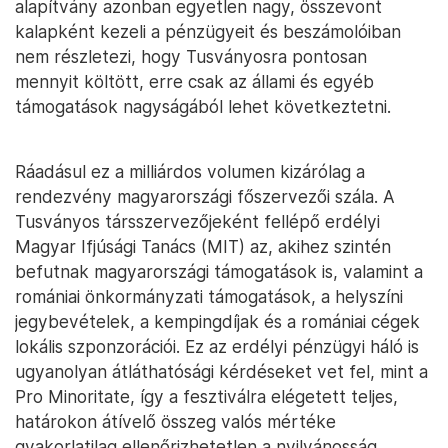
alapítvány azonban egyetlen nagy, összevont
kalapként kezeli a pénzügyeit és beszámolóiban
nem részletezi, hogy Tusványosra pontosan
mennyit költött, erre csak az állami és egyéb
támogatások nagyságából lehet következtetni.
Ráadásul ez a milliárdos volumen kizárólag a
rendezvény magyarországi főszervezői szála. A
Tusványos társszervezőjeként fellépő erdélyi
Magyar Ifjúsági Tanács (MIT) az, akihez szintén
befutnak magyarországi támogatások is, valamint a
romániai önkormányzati támogatások, a helyszíni
jegybevételek, a kempingdíjak és a romániai cégek
lokális szponzorációi. Ez az erdélyi pénzügyi háló is
ugyanolyan átláthatósági kérdéseket vet fel, mint a
Pro Minoritate, így a fesztiválra elégetett teljes,
határokon átívelő összeg valós mértéke
gyakorlatilag ellenőrizhetetlen a nyilvánosság