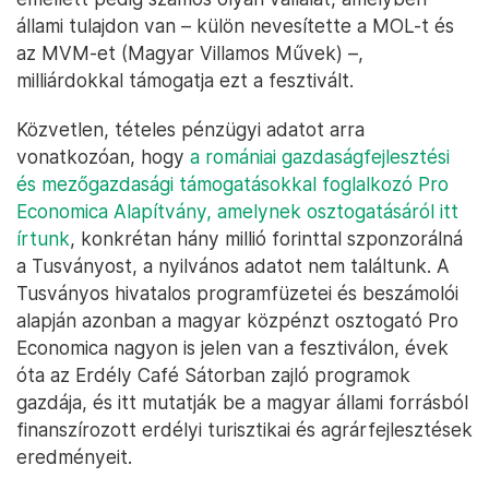
állami tulajdon van – külön nevesítette a MOL-t és
az MVM-et (Magyar Villamos Művek) –,
milliárdokkal támogatja ezt a fesztivált.
Közvetlen, tételes pénzügyi adatot arra
vonatkozóan, hogy
a romániai gazdaságfejlesztési
és mezőgazdasági támogatásokkal foglalkozó Pro
Economica Alapítvány, amelynek osztogatásáról itt
írtunk
, konkrétan hány millió forinttal szponzorálná
a Tusványost, a nyilvános adatot nem találtunk. A
Tusványos hivatalos programfüzetei és beszámolói
alapján azonban a magyar közpénzt osztogató Pro
Economica nagyon is jelen van a fesztiválon, évek
óta az Erdély Café Sátorban zajló programok
gazdája, és itt mutatják be a magyar állami forrásból
finanszírozott erdélyi turisztikai és agrárfejlesztések
eredményeit.