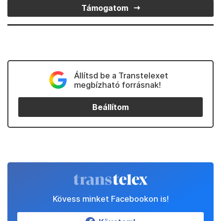
Támogatom
Állítsd be a Transtelexet
megbízható forrásnak!
Beállítom
Kövess minket Facebookon is!