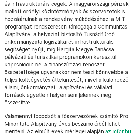
és infrastrukturális cégek. A magyarországi pénzek
mellett erdélyi közintézmények és szervezetek is
hozzájárulnak a rendezvény működéséhez: a MIT
programjait rendszeresen támogatja a Communitas
Alapítvány, a helyszínt biztosító Tusnádfürdő
önkormányzata logisztikai és infrastrukturális
segítséget nyújt, míg Hargita Megye Tanácsa
pályázati és turisztikai programokon keresztül
kapcsolódik be. A finanszírozási rendszer
összetettsége ugyanakkor nem teszi könnyebbé a
teljes költségvetés áttekintését, mivel a különböző
állami, önkormányzati, alapítványi és vállalati
források egyetlen helyen sem jelennek meg
összesítve.
Valamennyi fogodzót a főszervezőnek számító Pro
Minoritate Alapítvány éves beszámolóiból lehet
meríteni. Az elmúlt évek mérlegei alapján
az mfor.hu