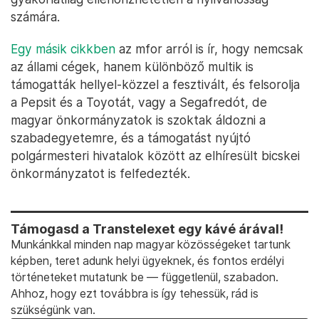
számára.
Egy másik cikkben
az mfor arról is ír, hogy nemcsak
az állami cégek, hanem különböző multik is
támogatták hellyel-közzel a fesztivált, és felsorolja
a Pepsit és a Toyotát, vagy a Segafredót, de
magyar önkormányzatok is szoktak áldozni a
szabadegyetemre, és a támogatást nyújtó
polgármesteri hivatalok között az elhíresült bicskei
önkormányzatot is felfedezték.
Támogasd a Transtelexet egy kávé árával!
Munkánkkal minden nap magyar közösségeket tartunk
képben, teret adunk helyi ügyeknek, és fontos erdélyi
történeteket mutatunk be — függetlenül, szabadon.
Ahhoz, hogy ezt továbbra is így tehessük, rád is
szükségünk van.