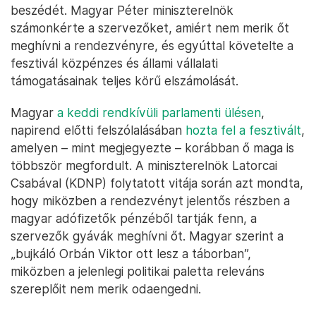
beszédét. Magyar Péter miniszterelnök
számonkérte a szervezőket, amiért nem merik őt
meghívni a rendezvényre, és egyúttal követelte a
fesztivál közpénzes és állami vállalati
támogatásainak teljes körű elszámolását.
Magyar
a keddi rendkívüli parlamenti ülésen
,
napirend előtti felszólalásában
hozta fel a fesztivált
,
amelyen – mint megjegyezte – korábban ő maga is
többször megfordult. A miniszterelnök Latorcai
Csabával (KDNP) folytatott vitája során azt mondta,
hogy miközben a rendezvényt jelentős részben a
magyar adófizetők pénzéből tartják fenn, a
szervezők gyávák meghívni őt. Magyar szerint a
„bujkáló Orbán Viktor ott lesz a táborban”,
miközben a jelenlegi politikai paletta releváns
szereplőit nem merik odaengedni.