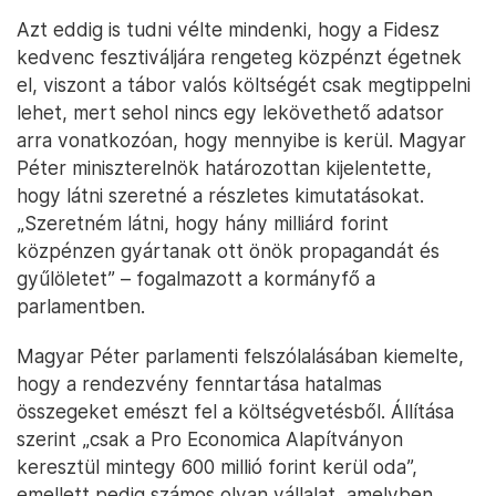
Azt eddig is tudni vélte mindenki, hogy a Fidesz
kedvenc fesztiváljára rengeteg közpénzt égetnek
el, viszont a tábor valós költségét csak megtippelni
lehet, mert sehol nincs egy lekövethető adatsor
arra vonatkozóan, hogy mennyibe is kerül. Magyar
Péter miniszterelnök határozottan kijelentette,
hogy látni szeretné a részletes kimutatásokat.
„Szeretném látni, hogy hány milliárd forint
közpénzen gyártanak ott önök propagandát és
gyűlöletet” – fogalmazott a kormányfő a
parlamentben.
Magyar Péter parlamenti felszólalásában kiemelte,
hogy a rendezvény fenntartása hatalmas
összegeket emészt fel a költségvetésből. Állítása
szerint „csak a Pro Economica Alapítványon
keresztül mintegy 600 millió forint kerül oda”,
emellett pedig számos olyan vállalat, amelyben