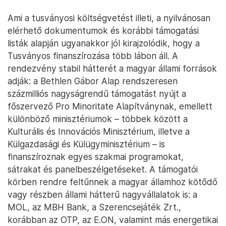
Ami a tusványosi költségvetést illeti, a nyilvánosan
elérhető dokumentumok és korábbi támogatási
listák alapján ugyanakkor jól kirajzolódik, hogy a
Tusványos finanszírozása több lábon áll. A
rendezvény stabil hátterét a magyar állami források
adják: a Bethlen Gábor Alap rendszeresen
százmilliós nagyságrendű támogatást nyújt a
főszervező Pro Minoritate Alapítványnak, emellett
különböző minisztériumok – többek között a
Kulturális és Innovációs Minisztérium, illetve a
Külgazdasági és Külügyminisztérium – is
finanszíroznak egyes szakmai programokat,
sátrakat és panelbeszélgetéseket. A támogatói
körben rendre feltűnnek a magyar államhoz kötődő
vagy részben állami hátterű nagyvállalatok is: a
MOL, az MBH Bank, a Szerencsejáték Zrt.,
korábban az OTP, az E.ON, valamint más energetikai