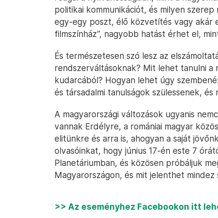
politikai kommunikációt, és milyen szerep
egy-egy poszt, élő közvetítés vagy akár
filmszínház”, nagyobb hatást érhet el, mi
És természetesen szó lesz az elszámoltatá
rendszerváltásoknak? Mit lehet tanulni a r
kudarcából? Hogyan lehet úgy szembenézn
és társadalmi tanulságok szülessenek, és 
A magyarországi változások ugyanis nemc
vannak Erdélyre, a romániai magyar közöss
elitünkre és arra is, ahogyan a saját jövő
olvasóinkat, hogy június 17-én este 7 órá
Planetáriumban, és közösen próbáljuk meg
Magyarországon, és mit jelenthet mindez 
>> Az eseményhez Facebookon itt lehe