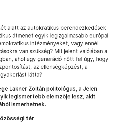
ét alatt az autokratikus berendezkedések
ikus átmenet egyik legizgalmasabb európai
 demokratikus intézményeket, vagy ennél
ozásokra van szükség? Mit jelent valójában a
gban, ahol egy generáció nőtt fel úgy, hogy
pontosítást, az ellenségképzést, a
gyakorlást látta?
e Lakner Zoltán politológus, a Jelen
yik legismertebb elemzője lesz, akit
ából ismerhetnek.
közösségi tér