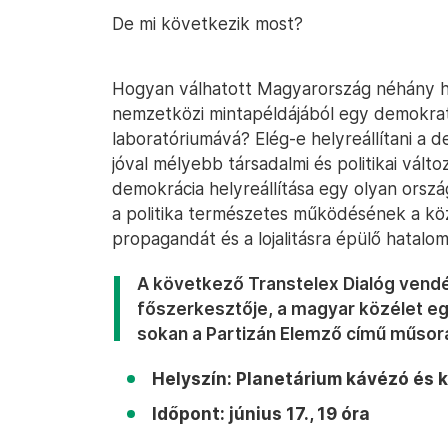
De mi következik most?
Hogyan válhatott Magyarország néhány h
nemzetközi mintapéldájából egy demokrat
laboratóriumává? Elég-e helyreállítani a
jóval mélyebb társadalmi és politikai vált
demokrácia helyreállítása egy olyan orszá
a politika természetes működésének a köz
propagandát és a lojalitásra épülő hatalom
A következő Transtelex Dialóg vendég
főszerkesztője, a magyar közélet eg
sokan a Partizán Elemző című műsor
Helyszín: Planetárium kávézó és 
Időpont: június 17., 19 óra