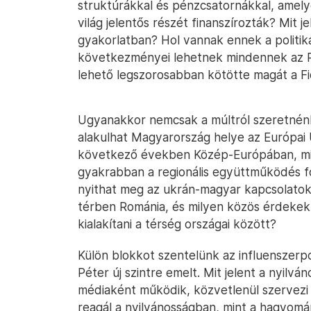
struktúrákkal és pénzcsatornákkal, amely
világ jelentős részét finanszírozták? Mit j
gyakorlatban? Hol vannak ennek a politikai,
következményei lehetnek mindennek az 
lehető legszorosabban kötötte magát a Fi
Ugyanakkor nemcsak a múltról szeretnénk 
alakulhat Magyarország helye az Európai 
következő években Közép-Európában, mi
gyakrabban a regionális együttműködés fo
nyithat meg az ukrán-magyar kapcsolatok
térben Románia, és milyen közös érdeke
kialakítani a térség országai között?
Külön blokkot szentelünk az influenszerpo
Péter új szintre emelt. Mit jelent a nyilvá
médiaként működik, közvetlenül szervezi
reagál a nyilvánosságban, mint a hagyomá