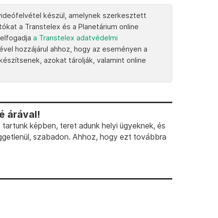
ideófelvétel készül, amelynek szerkesztett
tókat a Transtelex és a Planetárium online
 elfogadja
a Transtelex adatvédelmi
étével hozzájárul ahhoz, hogy az eseményen a
észítsenek, azokat tárolják, valamint online
 árával!
artunk képben, teret adunk helyi ügyeknek, és
ggetlenül, szabadon. Ahhoz, hogy ezt továbbra