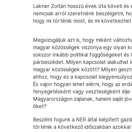
Lakner Zoltán hosszú évek óta követi és el
nemcsak arról szeretnénk beszélgetni, hogy
hogy mi történik most, és mi következh
Megvizsgáljuk azt is, hogy miként változh
magyar közösségek viszonya egy olyan ko
sokszor inkább politikai függőségeket és lo
párbeszédet. Milyen kapcsolat alakulhat k
magyar közösségek között? Milyen geszt
ahhoz, hogy ez a kapcsolat kiegyensúlyo
És vajon hogyan lehet elérni, hogy az er
fenyegetésként vagy veszteségként élje 
Magyarországon zajlanak, hanem saját jöv
őket?
Beszélni fogunk a NER által kiépített gazd
történik a következő időszakban azokkal 