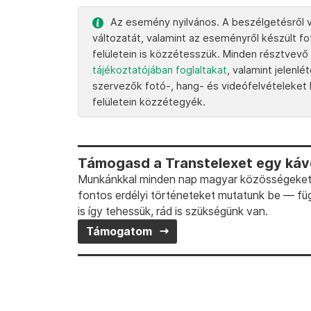
Az esemény nyilvános. A beszélgetésről v
változatát, valamint az eseményről készült fo
felületein is közzétesszük. Minden résztvevő
tájékoztatójában foglaltakat
, valamint jelenl
szervezők fotó-, hang- és videófelvételeket k
felületein közzétegyék.
Támogasd a Transtelexet egy kávé
Munkánkkal minden nap magyar közösségeket t
fontos erdélyi történeteket mutatunk be — fü
is így tehessük, rád is szükségünk van.
Támogatom