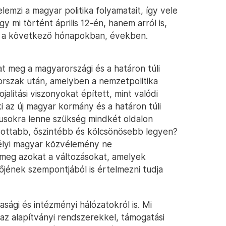
emzi a magyar politika folyamatait, így vele
 mi történt április 12-én, hanem arról is,
et a következő hónapokban, években.
at meg a magyarországi és a határon túli
rszak után, amelyben a nemzetpolitika
jalitási viszonyokat épített, mint valódi
i az új magyar kormány és a határon túli
usokra lenne szükség mindkét oldalon
zottabb, őszintébb és kölcsönösebb legyen?
délyi magyar közvélemény ne
meg azokat a változásokat, amelyek
őjének szempontjából is értelmezni tudja
asági és intézményi hálózatokról is. Mi
az alapítványi rendszerekkel, támogatási