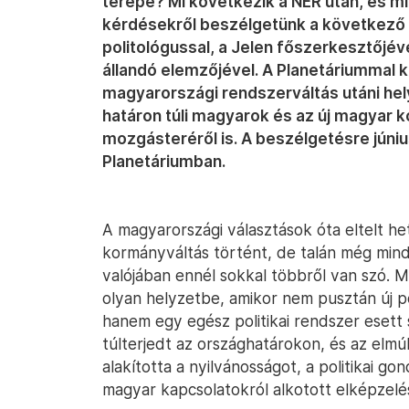
terepe? Mi következik a NER után, és mi
kérdésekről beszélgetünk a következő 
politológussal, a Jelen főszerkesztőjé
állandó elemzőjével. A Planetáriummal
magyarországi rendszerváltás utáni hely
határon túli magyarok és az új magyar 
mozgásteréről is. A beszélgetésre június
Planetáriumban.
A magyarországi választások óta eltelt h
kormányváltás történt, de talán még mind
valójában ennél sokkal többről van szó. M
olyan helyzetbe, amikor nem pusztán új pol
hanem egy egész politikai rendszer esett
túlterjedt az országhatárokon, és az elmú
alakította a nyilvánosságot, a politikai 
magyar kapcsolatokról alkotott elképzelé