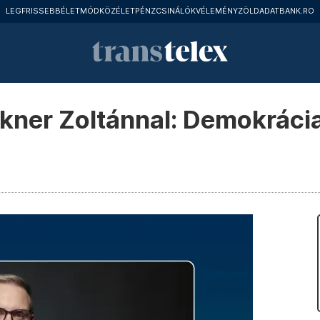
LEGFRISSEBB
ÉLETMÓD
KÖZÉLET
PÉNZCSINÁLÓK
VÉLEMÉNY
ZÖLD
ADATBANK.RO
kner Zoltánnal: Demokrácia 