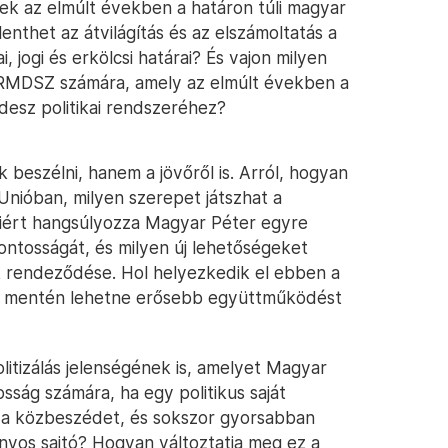
ek az elmúlt években a határon túli magyar
elenthet az átvilágítás és az elszámoltatás a
 jogi és erkölcsi határai? És vajon milyen
RMDSZ számára, amely az elmúlt években a
desz politikai rendszeréhez?
beszélni, hanem a jövőről is. Arról, hogyan
Unióban, milyen szerepet játszhat a
ért hangsúlyozza Magyar Péter egyre
ntosságát, és milyen új lehetőségeket
 rendeződése. Hol helyezkedik el ebben a
k mentén lehetne erősebb együttműködést
litizálás jelenségének is, amelyet Magyar
nosság számára, ha egy politikus saját
 a közbeszédet, és sokszor gyorsabban
nyos sajtó? Hogyan változtatja meg ez a