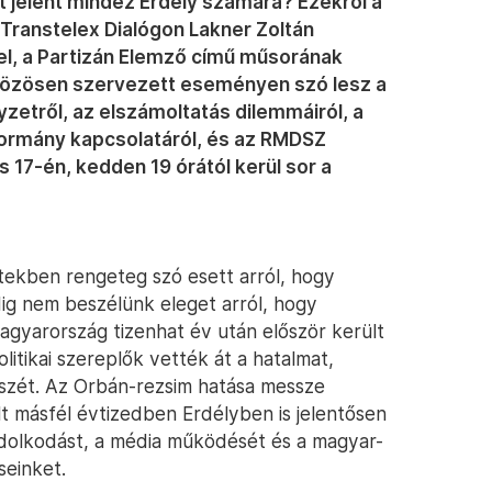
t jelent mindez Erdély számára? Ezekről a
Transtelex Dialógon Lakner Zoltán
vel, a Partizán Elemző című műsorának
 közösen szervezett eseményen szó lesz a
zetről, az elszámoltatás dilemmáiról, a
kormány kapcsolatáról, és az RMDSZ
 17-én, kedden 19 órától kerül sor a
etekben rengeteg szó esett arról, hogy
ig nem beszélünk eleget arról, hogy
agyarország tizenhat év után először került
itikai szereplők vették át a hatalmat,
 szét. Az Orbán-rezsim hatása messze
lt másfél évtizedben Erdélyben is jelentősen
gondolkodást, a média működését és a magyar-
seinket.