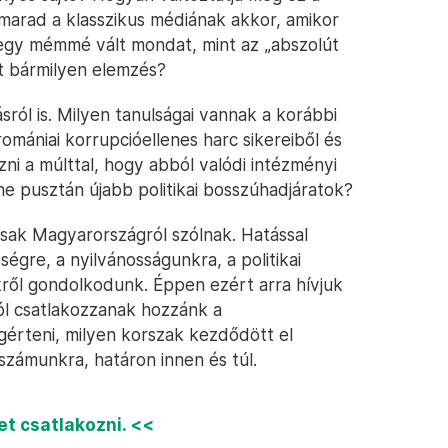
 marad a klasszikus médiának akkor, amikor
 egy mémmé vált mondat, mint az „abszolút
nt bármilyen elemzés?
sról is. Milyen tanulságai vannak a korábbi
omániai korrupcióellenes harc sikereiből és
i a múlttal, hogy abból valódi intézményi
ne pusztán újabb politikai bosszúhadjáratok?
sak Magyarországról szólnak. Hatással
égre, a nyilvánosságunkra, a politikai
nkről gondolkodunk. Éppen ezért arra hívjuk
tól csatlakozzanak hozzánk a
érteni, milyen korszak kezdődött el
számunkra, határon innen és túl.
t csatlakozni. <<