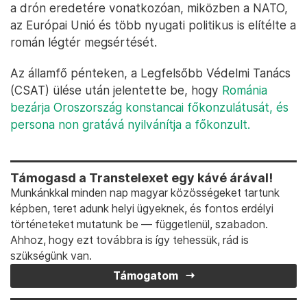
a drón eredetére vonatkozóan, miközben a NATO,
az Európai Unió és több nyugati politikus is elítélte a
román légtér megsértését.
Az államfő pénteken, a Legfelsőbb Védelmi Tanács
(CSAT) ülése után jelentette be, hogy
Románia
bezárja Oroszország konstancai főkonzulátusát, és
persona non gratává nyilvánítja a főkonzult.
Támogasd a Transtelexet egy kávé árával!
Munkánkkal minden nap magyar közösségeket tartunk
képben, teret adunk helyi ügyeknek, és fontos erdélyi
történeteket mutatunk be — függetlenül, szabadon.
Ahhoz, hogy ezt továbbra is így tehessük, rád is
szükségünk van.
Támogatom