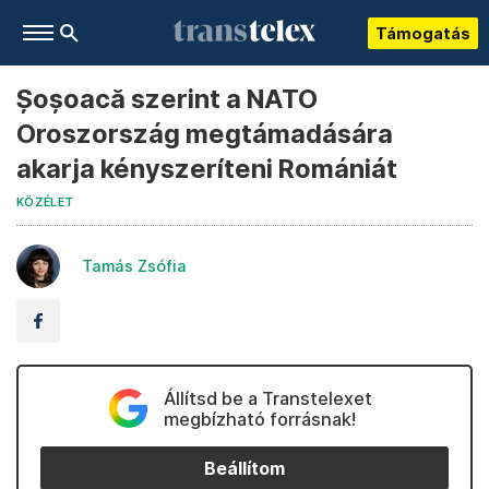
Támogatás
Șoșoacă szerint a NATO
Oroszország megtámadására
akarja kényszeríteni Romániát
KÖZÉLET
Tamás Zsófia
Állítsd be a Transtelexet
megbízható forrásnak!
Beállítom