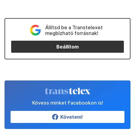
Állítsd be a Transtelexet
megbízható forrásnak!
Beállítom
Kövess minket Facebookon is!
Követem!