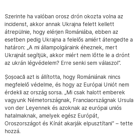
Szerinte ha valóban orosz drón okozta volna az
incidenst, akkor annak Ukrajna felett kellett
átrepülnie, hogy elérjen Romániába, ebben az
esetben pedig Ukrajna a felelős amiért átengedte a
határon: „A mi állampolgáraink éheznek, mert
Ukrajnát segítjük, akkor miért nem lőtte le a drónt
az ukrán légvédelem? Erre senki sem válaszol”.
Șoșoacă azt is állította, hogy Romániának nincs
megfelelő védelme, és hogy az Európai Uniót nem
érdekli az ország sorsa. „Mi csak halott emberek
vagyunk Németországnak, Franciaországnak Ursula
von der Leyennek és azoknak az európai uniós
hatalmaknak, amelyek egész Európát,
Oroszországot és Kínát akarják elpusztítani” – tette
hozzá.