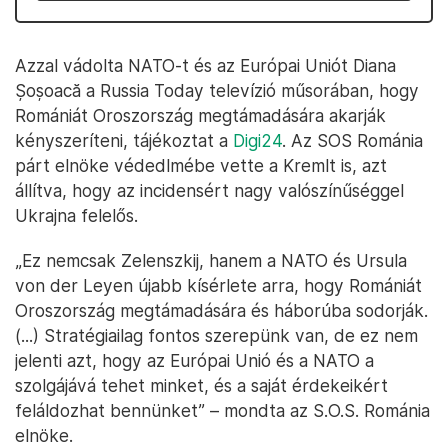
Azzal vádolta NATO-t és az Európai Uniót Diana
Șoșoacă a Russia Today televízió műsorában, hogy
Romániát Oroszország megtámadására akarják
kényszeríteni, tájékoztat a
Digi24
. Az SOS Románia
párt elnöke védedlmébe vette a Kremlt is, azt
állítva, hogy az incidensért nagy valószínűséggel
Ukrajna felelős.
„Ez nemcsak Zelenszkij, hanem a NATO és Ursula
von der Leyen újabb kísérlete arra, hogy Romániát
Oroszország megtámadására és háborúba sodorják.
(...) Stratégiailag fontos szerepünk van, de ez nem
jelenti azt, hogy az Európai Unió és a NATO a
szolgájává tehet minket, és a saját érdekeikért
feláldozhat bennünket” – mondta az S.O.S. Románia
elnöke.