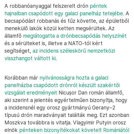
A robbanóanyaggal felszerelt drón
péntek
hajnalban csapódott egy galaci panelház tetejébe.
A
becsapódást robbanás és tűz követte, az épületből
menekülő lakók közül ketten megsérültek. Az
államfő
meglátogatta a drónbecsapódás helyszínét
és a sérülteket is, illetve a NATO-tól kért
segítséget,
az incidens széleskörű nemzetközi
visszhangot váltott ki.
Korábban már
nyilvánosságra hozta a galaci
panelházba csapódott drónról készült szakértői
vizsgálat eredményeit
Nicușor Dan román államfő,
aki szerint a jelentés egyértelműen bizonyítja, hogy
a incidensnél egy orosz gyártmányú Gerany–2
típusú drón maradványait találták meg. Ezt azonban
Moszkva továbbra is vitatja. Vlagyimir Putyin orosz
elnök
pénteken bizonyítékokat követelt Romániától