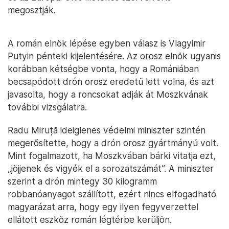
megosztják.
A román elnök lépése egyben válasz is Vlagyimir
Putyin pénteki kijelentésére. Az orosz elnök ugyanis
korábban kétségbe vonta, hogy a Romániában
becsapódott drón orosz eredetű lett volna, és azt
javasolta, hogy a roncsokat adják át Moszkvának
további vizsgálatra.
Radu Miruță ideiglenes védelmi miniszter szintén
megerősítette, hogy a drón orosz gyártmányú volt.
Mint fogalmazott, ha Moszkvában bárki vitatja ezt,
„jöjjenek és vigyék el a sorozatszámát”. A miniszter
szerint a drón mintegy 30 kilogramm
robbanóanyagot szállított, ezért nincs elfogadható
magyarázat arra, hogy egy ilyen fegyverzettel
ellátott eszköz román légtérbe kerüljön.