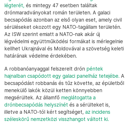
légterét,
és mintegy 47 esetben találtak
drónmaradványokat román területen. A galaci
becsapódás azonban az első olyan eset, amely civil
sérüléseket okozott egy NATO-tagállam területén.
Az ISW szerint emiatt a NATO-nak akár új
légvédelmi együttműködési formákat is mérlegelnie
kellhet Ukrajnával és Moldovával a szövetség keleti
határának védelme érdekében.
A robbanóanyaggal felszerelt drón
péntek
hajnalban csapódott egy galaci panelház tetejébe.
A
becsapódást robbanás és tűz követte, az épületből
menekülő lakók közül ketten könnyebben
megsérültek. Az államfő
meglátogatta a
drónbecsapódás helyszínét
és a sérülteket is,
illetve a NATO-tól kért segítséget,
az incidens
széleskörű nemzetközi visszhangot váltott ki.