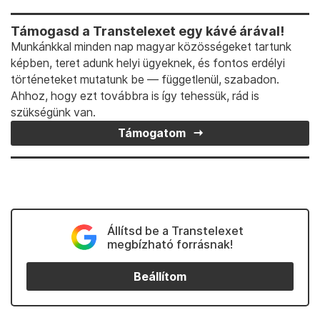
Támogasd a Transtelexet egy kávé árával!
Munkánkkal minden nap magyar közösségeket tartunk
képben, teret adunk helyi ügyeknek, és fontos erdélyi
történeteket mutatunk be — függetlenül, szabadon.
Ahhoz, hogy ezt továbbra is így tehessük, rád is
szükségünk van.
Támogatom
Állítsd be a Transtelexet
megbízható forrásnak!
Beállítom