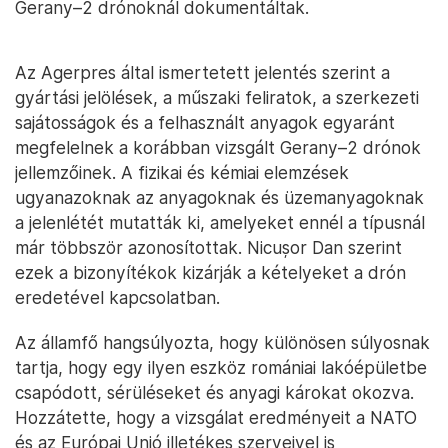
Gerany–2 drónoknál dokumentáltak.
Az Agerpres által ismertetett jelentés szerint a
gyártási jelölések, a műszaki feliratok, a szerkezeti
sajátosságok és a felhasznált anyagok egyaránt
megfelelnek a korábban vizsgált Gerany–2 drónok
jellemzőinek. A fizikai és kémiai elemzések
ugyanazoknak az anyagoknak és üzemanyagoknak
a jelenlétét mutatták ki, amelyeket ennél a típusnál
már többször azonosítottak. Nicușor Dan szerint
ezek a bizonyítékok kizárják a kételyeket a drón
eredetével kapcsolatban.
Az államfő hangsúlyozta, hogy különösen súlyosnak
tartja, hogy egy ilyen eszköz romániai lakóépületbe
csapódott, sérüléseket és anyagi károkat okozva.
Hozzátette, hogy a vizsgálat eredményeit a NATO
és az Európai Unió illetékes szerveivel is