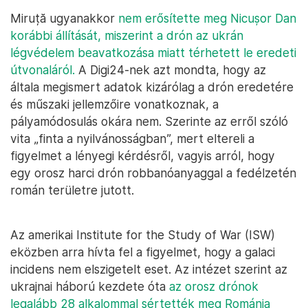
Miruță ugyanakkor
nem erősítette meg Nicușor Dan
korábbi állítását, miszerint a drón az ukrán
légvédelem beavatkozása miatt térhetett le eredeti
útvonaláról.
A Digi24-nek azt mondta, hogy az
általa megismert adatok kizárólag a drón eredetére
és műszaki jellemzőire vonatkoznak, a
pályamódosulás okára nem. Szerinte az erről szóló
vita „finta a nyilvánosságban”, mert eltereli a
figyelmet a lényegi kérdésről, vagyis arról, hogy
egy orosz harci drón robbanóanyaggal a fedélzetén
román területre jutott.
Az amerikai Institute for the Study of War (ISW)
eközben arra hívta fel a figyelmet, hogy a galaci
incidens nem elszigetelt eset. Az intézet szerint az
ukrajnai háború kezdete óta
az orosz drónok
legalább 28 alkalommal sértették meg Románia