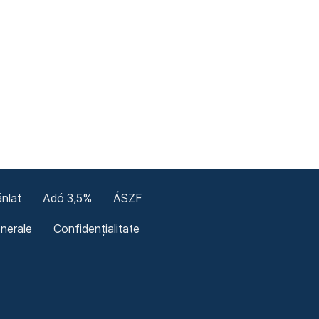
nlat
Adó 3,5%
ÁSZF
enerale
Confidențialitate