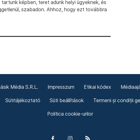
artunk képben, teret adunk helyi ügyeknek, és
ggetlenül, szabadon. Ahhoz, hogy ezt továbbra
sik Média S.R.L.
Impresszum
Etikai kódex
Médiaajá
Sütitájékoztató
Süti beállítások
Termeni și condiții g
Politica cookie-urilor