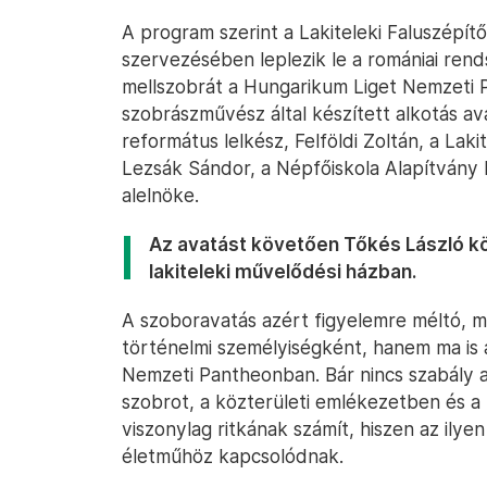
A program szerint a Lakiteleki Faluszépít
szervezésében leplezik le a romániai rend
mellszobrát a Hungarikum Liget Nemzeti 
szobrászművész által készített alkotás a
református lelkész, Felföldi Zoltán, a Lak
Lezsák Sándor, a Népfőiskola Alapítvány 
alelnöke.
Az avatást követően Tőkés László kö
lakiteleki művelődési házban.
A szoboravatás azért figyelemre méltó, m
történelmi személyiségként, hanem ma is 
Nemzeti Pantheonban. Bár nincs szabály a
szobrot, a közterületi emlékezetben és a
viszonylag ritkának számít, hiszen az ilye
életműhöz kapcsolódnak.