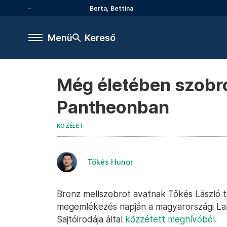
Berta, Bettina
Menü
Kereső
Még életében szobro
Pantheonban
KÖZÉLET
Tőkés Hunor
Bronz mellszobrot avatnak Tőkés László tis
megemlékezés napján a magyarországi Laki
Sajtóirodája által
közzétett meghívóból.