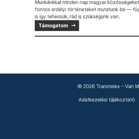
Munkánkkal minden nap magyar közösségeket t
fontos erdélyi történeteket mutatunk be — fü
is így tehessük, rád is szükségünk van.
Támogatom
© 2026 Transtelex – Van Má
Adatkezelési tájékoztató