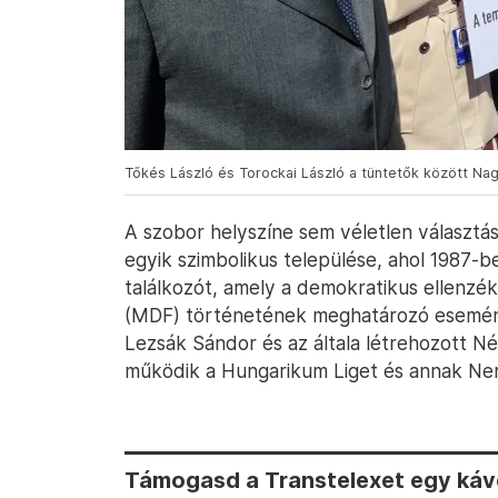
Tőkés László és Torockai László a tüntetők között Nag
A szobor helyszíne sem véletlen választás
egyik szimbolikus települése, ahol 1987-b
találkozót, amely a demokratikus ellenz
(MDF) történetének meghatározó esemény
Lezsák Sándor és az általa létrehozott N
működik a Hungarikum Liget és annak Nem
Támogasd a Transtelexet egy kávé