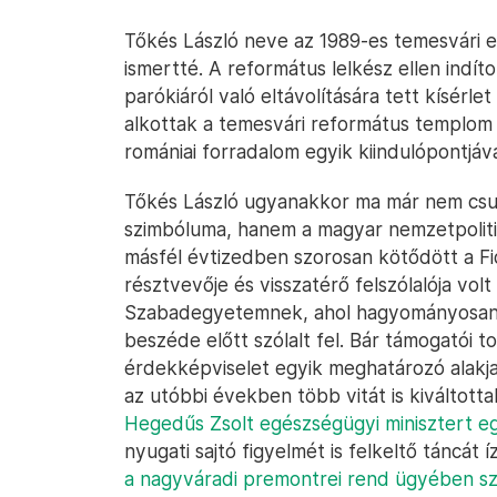
Tőkés László neve az 1989-es temesvári 
ismertté. A református lelkész ellen indíto
parókiáról való eltávolítására tett kísérl
alkottak a temesvári református templom 
romániai forradalom egyik kiindulópontjává
Tőkés László ugyanakkor ma már nem csup
szimbóluma, hanem a magyar nemzetpolitik
másfél évtizedben szorosan kötődött a Fi
résztvevője és visszatérő felszólalója vol
Szabadegyetemnek, ahol hagyományosan 
beszéde előtt szólalt fel. Bár támogatói t
érdekképviselet egyik meghatározó alakja
az utóbbi években több vitát is kiváltott
Hegedűs Zsolt egészségügyi minisztert eg
nyugati sajtó figyelmét is felkeltő táncát
a nagyváradi premontrei rend ügyében sz