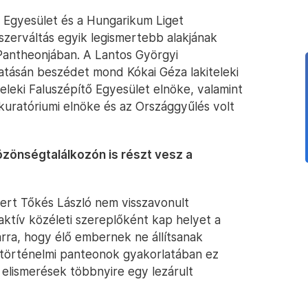
ő Egyesület és a Hungarikum Liget
szerváltás egyik legismertebb alakjának
Pantheonjában. A Lantos Györgyi
vatásán beszédet mond Kókai Géza lakiteleki
iteleki Faluszépítő Egyesület elnöke, valamint
kuratóriumi elnöke és az Országgyűlés volt
zönségtalálkozón is részt vesz a
ert Tőkés László nem visszavonult
aktív közéleti szereplőként kap helyet a
rra, hogy élő embernek ne állítsanak
 történelmi panteonok gyakorlatában ez
n elismerések többnyire egy lezárult