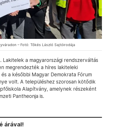
yváradon – Fotó: Tőkés László Sajtóirodája
. Lakitelek a magyarországi rendszerváltás
en megrendezték a híres lakiteleki
ék és a későbbi Magyar Demokrata Fórum
e volt. A településhez szorosan kötődik
épfőiskola Alapítvány, amelynek részeként
zeti Pantheonja is.
 árával!