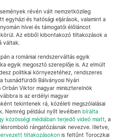
események révén vált nemzetközileg
tt egyházi és hatósági eljárások, valamint a
et nyomán hívei és támogatói élőláncot
körül. Az ebből kibontakozó tiltakozások a
 váltak.
án a romániai rendszerváltás egyik
a egyik megosztó szereplője is. Az elmúlt
desz politikai környezetéhez, rendszeres
t a tusnádfürdői Bálványosi Nyári
Orbán Viktor magyar miniszterelnök
ovábbra is az erdélyi magyar
ként tekintenek rá, közéleti megszólalásai
ak. Nemrég például nyílt levélben
bírálta
y közösségi médiában terjedő videó miatt
, a
 ízlésromboló rángatózásnak nevezve. Illetve,
ervezett tiltakozásokon
is feltűnt Toroczkai