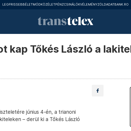
LEGFRISSEBB
ÉLETMÓD
KÖZÉLET
PÉNZCSINÁLÓK
VÉLEMÉNY
ZÖLD
ADATBANK.RO
t kap Tőkés László a lakite
zteletére június 4-én, a trianoni
teleken – derül ki a Tőkés László