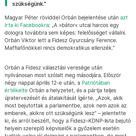
szükségünk.”
Magyar Péter röviddel Orbán bejelentése után
azt
írta ki Facebookra
: „A »bátor« utcai harcos egy
dologra továbbra sem képes: felelősséget vállalni.
Orbán Viktor lett a Fidesz Gyurcsány Ference.
Maffiafőnökkel nincs demokratikus ellenzék.”
Orbán a Fidesz választási veresége után
nyilvánosan most szólalt meg másodjára. Először
négy nappal április 12-e után, a
Patriótában
értékelte
Orbán a helyzetet, és a pártja teljes
újratervezését és átalakítását ígérte. „Azok, akik
most bejutottak a parlamentbe, azok nem azok az
emberek, akikre ott szükségünk lesz” – jelentette
ki, és arról beszélt, hogy a Fidesz–KDNP-lista bejutó
helyein szereplő képviselők a győzelem esetén
tudtak volna jól dolgozni a parlamentben, de most