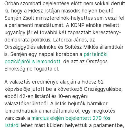
Orbán szombati bejelentése előtt nem sokkal derült
ki, hogy a Fidesz listáján második helyen bejutó
Semjén Zsolt miniszterelnök-helyettes sem veszi fel
a parlamenti mandátumát. A KDNP elnöke mellett
ugyanígy jár el további két tapasztalt keresztény-
demokrata politikus, Latorcai János, az
Országgyűlés alelnöke és Soltész Miklós államtitkár
is. Semjén egy nappal korábban a
pártelnöki
pozíciójáról is lemondott
, de azt az Országos
Elnökség ne fogadta el.
A választás eredménye alapján a Fidesz 52
képviselője jutott be a következő Országgyűlésbe,
ebből 42-en listáról és 10-en egyéni
választókerületből. A listás bejutók bármikor
lemondhatnak a mandátumukról, egy megkötés
van: csak a
március elején bejelentett 279 fős
listáról
lehet mást küldeni helyettük a parlamentbe,