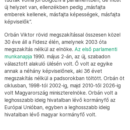
új helyzet van, ellenzékben pedig „másfajta
emberek kellenek, másfajta képességek, másfajta
képviselők”.
Orbán Viktor rövid megszakítással összesen közel
30 éve áll a Fidesz élén, amelynek 2003 óta
megszakítás nélkül az elnöke.
Az első parlamenti
munkanapja
1990. május 2-án, az új, szabadon
választott alakuló ülésén volt. Ő volt az egyike
annak a néhány képviselőnek, aki 36 évet
megszakítás nélkül a padsorokban töltött. Orbán öt
ciklusban, 1998-tól 2002-ig, majd 2010-től 2026-ig
volt Magyarország miniszterelnöke. Orbán volt a
leghosszabb ideig hivatalban lévő kormányfő az
Európai Unióban, egyben a leghosszabb ideig
hivatalban lévő magyar kormányfő volt.