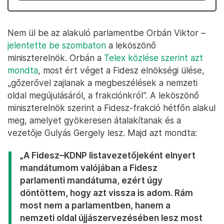
Nem ül be az alakuló parlamentbe Orbán Viktor –
jelentette be szombaton
a leköszönő
miniszterelnök. Orbán a
Telex közlése szerint azt
mondta
, most ért véget a Fidesz elnökségi ülése,
„gőzerővel zajlanak a megbeszélések a nemzeti
oldal megújulásáról, a frakciónkról”. A leköszönő
miniszterelnök szerint a Fidesz-frakció hétfőn alakul
meg, amelyet gyökeresen átalakítanak és a
vezetője Gulyás Gergely lesz. Majd azt mondta:
„A Fidesz–KDNP listavezetőjeként elnyert
mandátumom valójában a Fidesz
parlamenti mandátuma, ezért úgy
döntöttem, hogy azt vissza is adom. Rám
most nem a parlamentben, hanem a
nemzeti oldal újjászervezésében lesz most