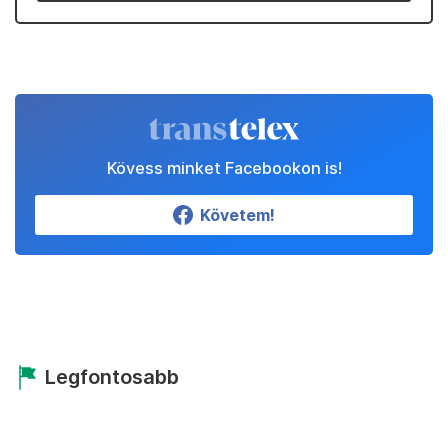
Kövess minket Facebookon is!
Követem!
Legfontosabb