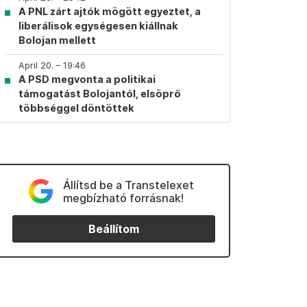
A PNL zárt ajtók mögött egyeztet, a
liberálisok egységesen kiállnak
Bolojan mellett
April 20. – 19:46
A PSD megvonta a politikai
támogatást Bolojantól, elsöprő
többséggel döntöttek
Állítsd be a Transtelexet
megbízható forrásnak!
Beállítom