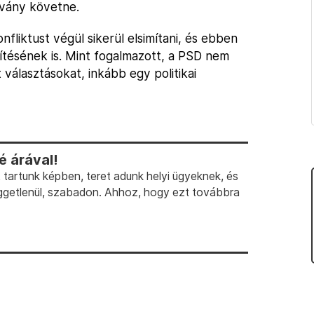
tvány követne.
fliktust végül sikerül elsimítani, és ebben
ítésének is. Mint fogalmazott, a PSD nem
 választásokat, inkább egy politikai
 árával!
artunk képben, teret adunk helyi ügyeknek, és
ggetlenül, szabadon. Ahhoz, hogy ezt továbbra