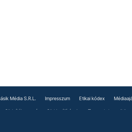
sik Média S.R.L.
Impresszum
Etikai kódex
Médiaajá
Sütitájékoztató
Süti beállítások
Termeni și condiții g
Politica cookie-urilor