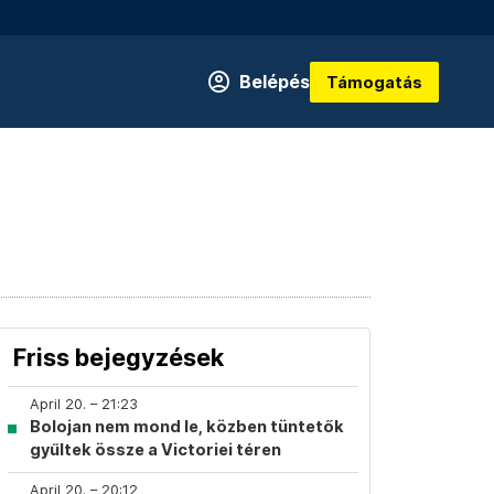
Belépés
Támogatás
Friss bejegyzések
April 20. – 21:23
Bolojan nem mond le, közben tüntetők
gyűltek össze a Victoriei téren
April 20. – 20:12