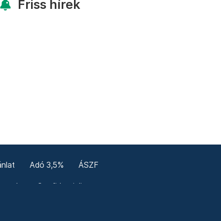
Friss hírek
nlat
Adó 3,5%
ÁSZF
enerale
Confidențialitate