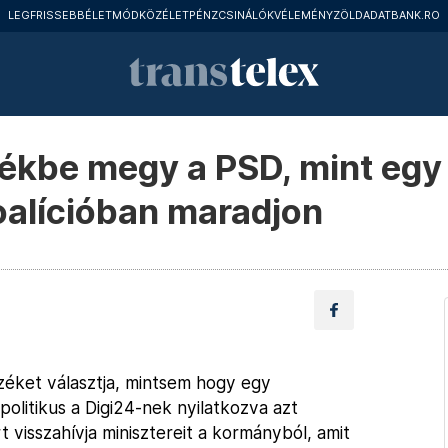
LEGFRISSEBB
ÉLETMÓD
KÖZÉLET
PÉNZCSINÁLÓK
VÉLEMÉNY
ZÖLD
ADATBANK.RO
zékbe megy a PSD, mint egy
alícióban maradjon
nzéket választja, mintsem hogy egy
 politikus a Digi24-nek nyilatkozva azt
t visszahívja minisztereit a kormányból, amit