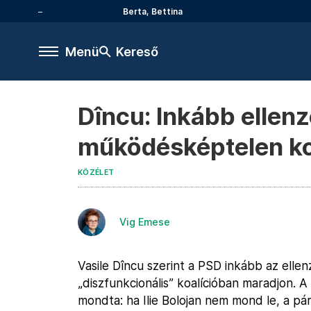
Berta, Bettina
Menü
Kereső
Dîncu: Inkább ellen
működésképtelen ko
KÖZÉLET
Vig Emese
Vasile Dîncu szerint a PSD inkább az elle
„diszfunkcionális” koalícióban maradjon. A
mondta: ha Ilie Bolojan nem mond le, a pár