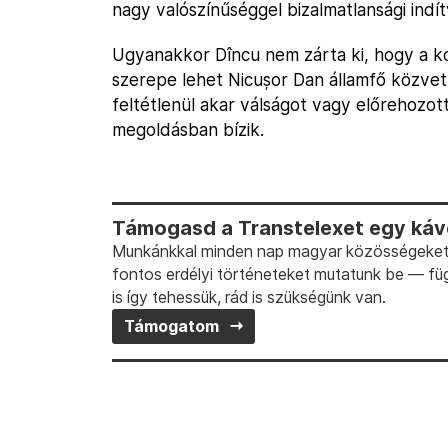
nagy valószínűséggel bizalmatlansági indí
Ugyanakkor Dîncu nem zárta ki, hogy a kon
szerepe lehet Nicușor Dan államfő közvet
feltétlenül akar válságot vagy előrehozott
megoldásban bízik.
Támogasd a Transtelexet egy kávé
Munkánkkal minden nap magyar közösségeket t
fontos erdélyi történeteket mutatunk be — fü
is így tehessük, rád is szükségünk van.
Támogatom