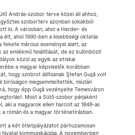
ütő András-szobor terve közel áll ahhoz,
t győztes szoborterv azonban sokakból
ott ki. A városban, ahol a Herder- és
a élt, ahol 1990-ben a kisebbségi oktatás
a fekete március eseményei alatt, az
az emlékmű felállítását, de ez különböző
ályok közül az egyik az etnikai
serébe a magyar képviselők korábban
át, hogy szobrot állítsanak Ştefan Guşă volt
l bíróságon megsemmisítették, miután
 rá, hogy épp Guşă vezényelte Temesváron
megtorlást. Most a Sütő-szobor párjaként
l, aki a magyarok ellen harcolt az 1848-as
 a román és a magyar történetírásban.
ett a két ötletpályázatot párhuzamosan
i hivatal kommunikációja. A novemberben