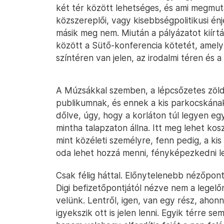
két tér között lehetséges, és ami megmuta
közszereplői, vagy kisebbségpolitikusi énj
másik meg nem. Miután a pályázatot kiírt
között a Sütő-konferencia kötetét, amelyne
színtéren van jelen, az irodalmi téren és 
A Múzsákkal szemben, a lépcsőzetes zöld
publikumnak, és ennek a kis parkocskának
dőlve, úgy, hogy a korláton túl legyen egy
mintha talapzaton állna. Itt meg lehet ko
mint közéleti személyre, fenn pedig, a kis
oda lehet hozzá menni, fényképezkedni le
Csak félig háttal. Előnytelenebb nézőpont
Digi befizetőpontjától nézve nem a legel
velünk. Lentről, igen, van egy rész, ahonn
igyekszik ott is jelen lenni. Egyik térre se