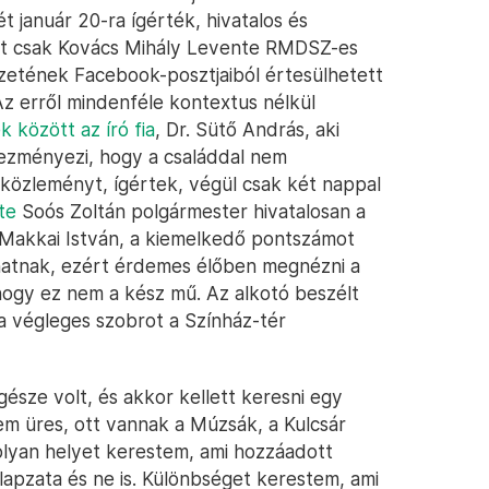
 január 20-ra ígérték, hivatalos és
ont csak Kovács Mihály Levente RMDSZ-es
zetének Facebook-posztjaiból értesülhetett
z erről mindenféle kontextus nélkül
 között az író fia
, Dr. Sütő András, aki
hezményezi, hogy a családdal nem
 közleményt, ígértek, végül csak két nappal
te
Soós Zoltán polgármester hivatalosan a
. Makkai István, a kiemelkedő pontszámot
íthatnak, ezért érdemes élőben megnézni a
 hogy ez nem a kész mű. Az alkotó beszélt
 a végleges szobrot a Színház-tér
észe volt, és akkor kellett keresni egy
em üres, ott vannak a Múzsák, a Kulcsár
lyan helyet kerestem, ami hozzáadott
lapzata és ne is. Különbséget kerestem, ami