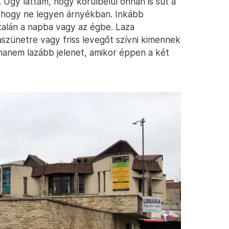
. Úgy láttam, hogy körülbelül onnan is süt a
os, hogy ne legyen árnyékban. Inkább
 talán a napba vagy az égbe. Laza
aszünetre vagy friss levegőt szívni kimennek
 hanem lazább jelenet, amikor éppen a két