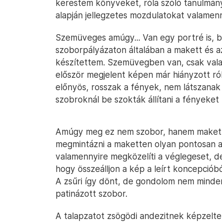
kerestem könyveket, róla szóló tanulmány
alapján jellegzetes mozdulatokat valamenn
Szemüveges amúgy... Van egy portré is, b
szoborpályázaton általában a makett és az 
készítettem. Szemüvegben van, csak valam
először megjelent képen már hiányzott ról
előnyös, rosszak a fények, nem látszanak 
szobroknál be szokták állítani a fényeket
Amúgy meg ez nem szobor, hanem makett,
megmintázni a maketten olyan pontosan az
valamennyire megközelíti a véglegeset, de
hogy összeálljon a kép a leírt koncepcióbó
A zsűri így dönt, de gondolom nem mindenk
patinázott szobor.
A talapzatot zsögödi andezitnek képzeltem 