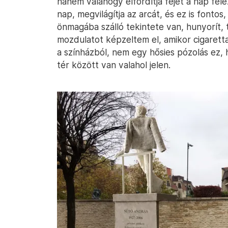
hanem valahogy elfordítja fejét a nap felé
nap, megvilágítja az arcát, és ez is font
önmagába szálló tekintete van, hunyorít,
mozdulatot képzeltem el, amikor cigarett
a színházból, nem egy hősies pózolás ez,
tér között van valahol jelen.