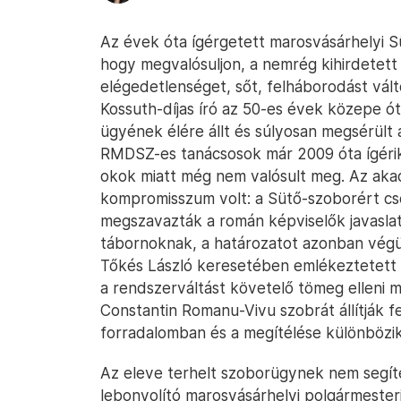
Az évek óta ígérgetett marosvásárhelyi S
hogy megvalósuljon, a nemrég kihirdetet
elégedetlenséget, sőt, felháborodást vált
Kossuth-díjas író az 50-es évek közepe ót
ügyének élére állt és súlyosan megsérült 
RMDSZ-es tanácsosok már 2009 óta ígérik 
okok miatt még nem valósult meg. Az akad
kompromisszum volt: a Sütő-szoborért c
megszavazták a román képviselők javaslat
tábornoknak, a határozatot azonban végü
Tőkés László keresetében emlékeztetett
a rendszerváltást követelő tömeg elleni 
Constantin Romanu-Vivu szobrát állítják fe
forradalomban és a megítélése különbözik
Az eleve terhelt szoborügynek nem segít
lebonyolító marosvásárhelyi polgármester