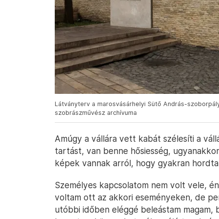
Látványterv a marosvásárhelyi Sütő András-szoborpály
szobrászművész archívuma
Amúgy a vállára vett kabát szélesíti a vál
tartást, van benne hősiesség, ugyanakkor 
képek vannak arról, hogy gyakran hordta 
Személyes kapcsolatom nem volt vele, én
voltam ott az akkori eseményeken, de per
utóbbi időben eléggé beleástam magam, bár