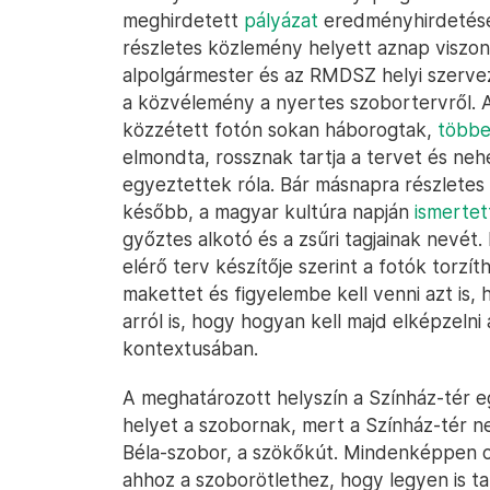
meghirdetett
pályázat
eredményhirdetését
részletes közlemény helyett aznap visz
alpolgármester és az RMDSZ helyi szerve
a közvélemény a nyertes szobortervről. A
közzétett fotón sokan háborogtak,
többek
elmondta, rossznak tartja a tervet és ne
egyeztettek róla. Bár másnapra részletes
később, a magyar kultúra napján
ismertet
győztes alkotó és a zsűri tagjainak nevét
elérő terv készítője szerint a fotók torz
makettet és figyelembe kell venni azt is,
arról is, hogy hogyan kell majd elképzelni
kontextusában.
A meghatározott helyszín a Színház-tér eg
helyet a szobornak, mert a Színház-tér n
Béla-szobor, a szökőkút. Mindenképpen o
ahhoz a szoborötlethez, hogy legyen is ta