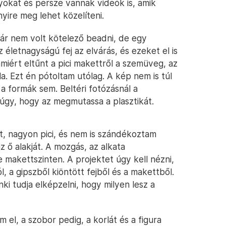
okat és persze vannak videók is, amik
yire meg lehet közelíteni.
ár nem volt kötelező beadni, de egy
életnagyságú fej az elvárás, és ezeket el is
iért eltűnt a pici makettről a szemüveg, az
a. Ezt én pótoltam utólag. A kép nem is túl
a formák sem. Beltéri fotózásnál a
 úgy, hogy az megmutassa a plasztikát.
 nagyon pici, és nem is szándékoztam
 ő alakját. A mozgás, az alkata
 makettszinten. A projektet úgy kell nézni,
l, a gipszből kiöntött fejből és a makettből.
i tudja elképzelni, hogy milyen lesz a
el, a szobor pedig, a korlát és a figura