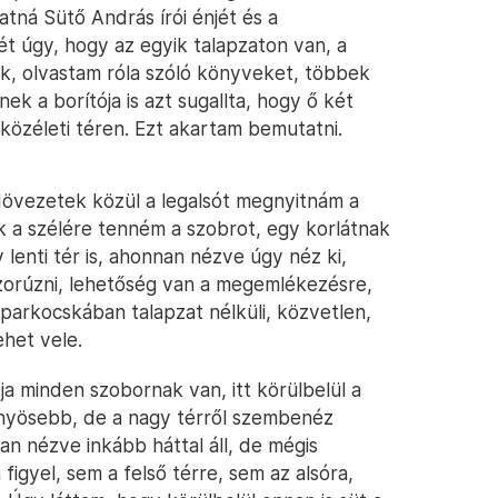
tná Sütő András írói énjét és a
ét úgy, hogy az egyik talapzaton van, a
ák, olvastam róla szóló könyveket, többek
k a borítója is azt sugallta, hogy ő két
a közéleti téren. Ezt akartam bemutatni.
övezetek közül a legalsót megnyitnám a
 a szélére tenném a szobrot, egy korlátnak
 lenti tér is, ahonnan nézve úgy néz ki,
szorúzni, lehetőség van a megemlékezésre,
 parkocskában talapzat nélküli, közvetlen,
het vele.
ja minden szobornak van, itt körülbelül a
őnyösebb, de a nagy térről szembenéz
an nézve inkább háttal áll, de mégis
m figyel, sem a felső térre, sem az alsóra,