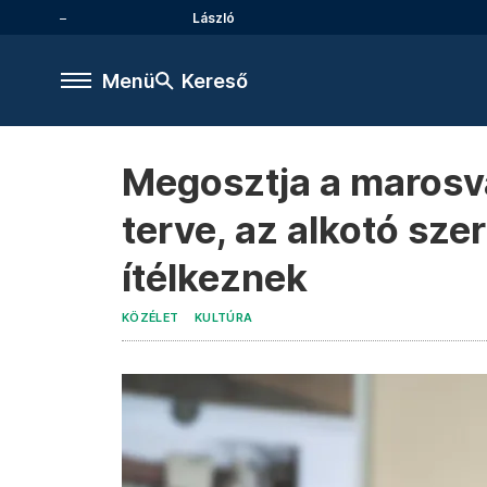
László
Menü
Kereső
Megosztja a marosv
terve, az alkotó sze
ítélkeznek
KÖZÉLET
KULTÚRA