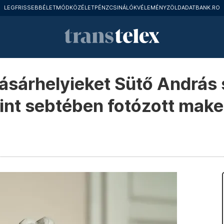
LEGFRISSEBB
ÉLETMÓD
KÖZÉLET
PÉNZCSINÁLÓK
VÉLEMÉNY
ZÖLD
ADATBANK.RO
ásárhelyieket Sütő András
rint sebtében fotózott make