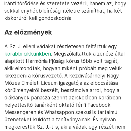
iránti törődése és szeretete vezérli, hanem az, hogy
sokkal enyhébb bírósági ítéletre számíthat, ha két
kiskorúról kell gondoskodnia.
Az előzmények
A Sz. J. elleni vádakat részletesen feltártuk egy
korábbi cikkünkben
. Megszólaltattuk a zenész által
alapított Harmónia ifjúsági kórus több volt tagját,
akik elmondták, hogyan miként próbált meg velük
kikezdeni a kórusvezető. A kézdivásárhelyi Nagy
Mózes Elméleti Líceum igazgatója az elbocsátása
körülményeiről beszélt, beszámolva arról, hogy a
diáklányok panasza szerint az iskolában korábban
helyettesítő tanárként oktató férfi Facebook
Messengeren és Whatsappon szexuális tartalmú
üzeneteket küldött a tanítványainak. És nyilván
megkerestük Sz. J.-t is, aki a vádak egy részét nem