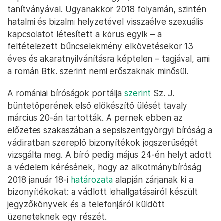
tanítványával. Ugyanakkor 2018 folyamán, szintén
hatalmi és bizalmi helyzetével visszaélve szexuális
kapcsolatot létesített a kórus egyik – a
feltételezett bűncselekmény elkövetésekor 13
éves és akaratnyilvánításra képtelen – tagjával, ami
a román Btk. szerint nemi erőszaknak minősül.
A romániai bíróságok portálja
szerint
Sz. J.
büntetőperének első előkészítő ülését tavaly
március 20-án tartották. A pernek ebben az
előzetes szakaszában a sepsiszentgyörgyi bíróság a
vádiratban szereplő bizonyítékok jogszerűségét
vizsgálta meg. A bíró pedig május 24-én helyt adott
a védelem kérésének, hogy az alkotmánybíróság
2018 január 18-i
határozata
alapján zárjanak ki a
bizonyítékokat: a vádlott lehallgatásairól készült
jegyzőkönyvek és a telefonjáról küldött
üzeneteknek egy részét.