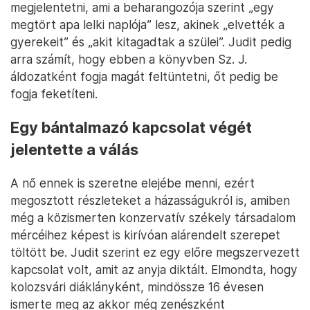
megjelentetni, ami a beharangozója szerint „egy
megtört apa lelki naplója” lesz, akinek „elvették a
gyerekeit” és „akit kitagadtak a szülei”. Judit pedig
arra számít, hogy ebben a könyvben Sz. J.
áldozatként fogja magát feltüntetni, őt pedig be
fogja feketíteni.
Egy bántalmazó kapcsolat végét
jelentette a válás
A nő ennek is szeretne elejébe menni, ezért
megosztott részleteket a házasságukról is, amiben
még a közismerten konzervatív székely társadalom
mércéihez képest is kirívóan alárendelt szerepet
töltött be. Judit szerint ez egy előre megszervezett
kapcsolat volt, amit az anyja diktált. Elmondta, hogy
kolozsvári diáklányként, mindössze 16 évesen
ismerte meg az akkor még zenészként