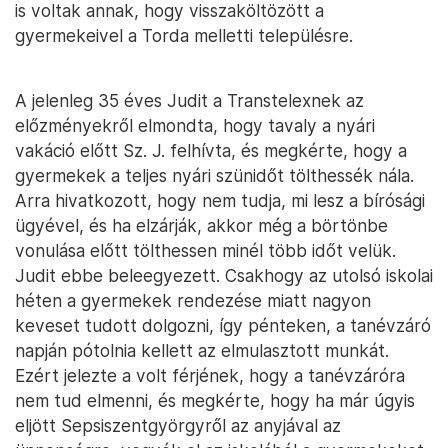
is voltak annak, hogy visszaköltözött a
gyermekeivel a Torda melletti településre.
A jelenleg 35 éves Judit a Transtelexnek az
előzményekről elmondta, hogy tavaly a nyári
vakáció előtt Sz. J. felhívta, és megkérte, hogy a
gyermekek a teljes nyári szünidőt tölthessék nála.
Arra hivatkozott, hogy nem tudja, mi lesz a bírósági
ügyével, és ha elzárják, akkor még a börtönbe
vonulása előtt tölthessen minél több időt velük.
Judit ebbe beleegyezett. Csakhogy az utolsó iskolai
héten a gyermekek rendezése miatt nagyon
keveset tudott dolgozni, így pénteken, a tanévzáró
napján pótolnia kellett az elmulasztott munkát.
Ezért jelezte a volt férjének, hogy a tanévzáróra
nem tud elmenni, és megkérte, hogy ha már úgyis
eljött Sepsiszentgyörgyről az anyjával az