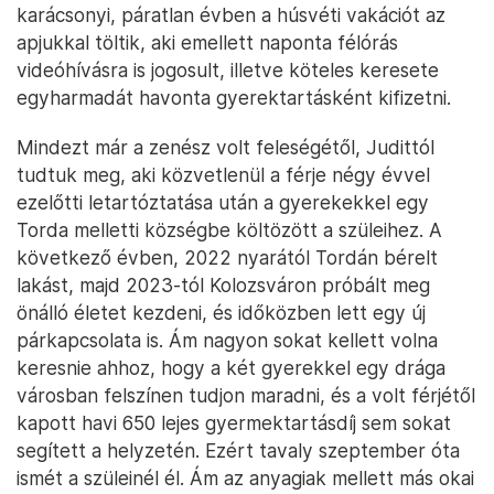
karácsonyi, páratlan évben a húsvéti vakációt az
apjukkal töltik, aki emellett naponta félórás
videóhívásra is jogosult, illetve köteles keresete
egyharmadát havonta gyerektartásként kifizetni.
Mindezt már a zenész volt feleségétől, Judittól
tudtuk meg, aki közvetlenül a férje négy évvel
ezelőtti letartóztatása után a gyerekekkel egy
Torda melletti községbe költözött a szüleihez. A
következő évben, 2022 nyarától Tordán bérelt
lakást, majd 2023-tól Kolozsváron próbált meg
önálló életet kezdeni, és időközben lett egy új
párkapcsolata is. Ám nagyon sokat kellett volna
keresnie ahhoz, hogy a két gyerekkel egy drága
városban felszínen tudjon maradni, és a volt férjétől
kapott havi 650 lejes gyermektartásdíj sem sokat
segített a helyzetén. Ezért tavaly szeptember óta
ismét a szüleinél él. Ám az anyagiak mellett más okai