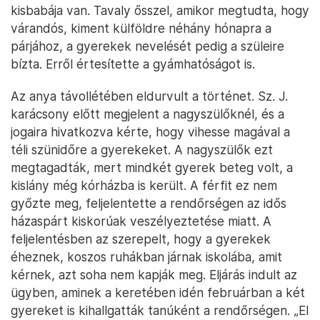
kisbabája van. Tavaly ősszel, amikor megtudta, hogy
várandós, kiment külföldre néhány hónapra a
párjához, a gyerekek nevelését pedig a szüleire
bízta. Erről értesítette a gyámhatóságot is.
Az anya távollétében eldurvult a történet. Sz. J.
karácsony előtt megjelent a nagyszülőknél, és a
jogaira hivatkozva kérte, hogy vihesse magával a
téli szünidőre a gyerekeket. A nagyszülők ezt
megtagadták, mert mindkét gyerek beteg volt, a
kislány még kórházba is került. A férfit ez nem
győzte meg, feljelentette a rendőrségen az idős
házaspárt kiskorúak veszélyeztetése miatt. A
feljelentésben az szerepelt, hogy a gyerekek
éheznek, koszos ruhákban járnak iskolába, amit
kérnek, azt soha nem kapják meg. Eljárás indult az
ügyben, aminek a keretében idén februárban a két
gyereket is kihallgatták tanúként a rendőrségen. „El