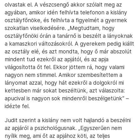
olvastak el. A vészcsengő akkor szólalt meg az
agyában, amikor idén felhívta telefonon a kislány
osztályfőnöke, és felhívta a figyelmét a gyermek
szokatlan viselkedésére. „Megtudtam, hogy
osztályfőnöki órán a tanárnő is beszélt a lányoknak
a kamaszkori változásokról. A gyerekem pedig kiállt
az osztály elé, és azt mondta, hogy ő már abszolút
mindent tud ezekről az apjától, és az apja
világosította őt fel. Ekkor jöttem rá, hogy valami
nagyon nem stimmel. Amikor szembesítettem a
lányomat azzal, hogy hát ezekről a dolgokról mi
kettesben már sokat beszéltünk, azt válaszolta:
apucival is nagyon sok mindenről beszélgetünk” –
idézte fel.
Judit szerint a kislány nem volt hajlandó a beszélni
az apjáról a pszichológusnak. „Egyszerűen nem
nyílik meg, ami őt az apjához köti, az teljes