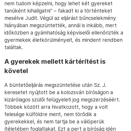
nem tudom képzelni, hogy lehet két gyereket
tanúként kihallgatni” – fakadt ki a történteket
mesélve Judit. Végül az eljárást bűncselekmény
hiányában megszüntették, annál is inkább, mert
időközben a gyámhatóság képviselői ellenőrizték a
gyermekek életkörülményeit, és mindent rendben
találtak.
A gyerekek mellett kártérítést is
követel
A büntetőeljárás megszüntetése után Sz. J.
keresetet nyújtott be a kolozsvári bíróságon a
kizárólagos szülői felügyeleti jog megszerzéséért.
Többek között arra hivatkozott, hogy a volt
felesége külföldre ment, nem törődik a
gyerekekkel, és nem tartja be a válóperük
ítéletében foglaltakat. Ezt a pert a bíróság idén