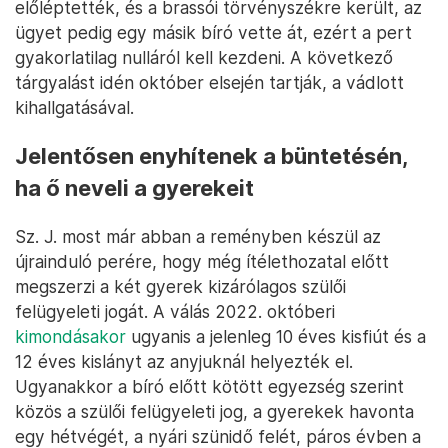
előléptették, és a brassói törvényszékre került, az
ügyet pedig egy másik bíró vette át, ezért a pert
gyakorlatilag nulláról kell kezdeni. A következő
tárgyalást idén október elsején tartják, a vádlott
kihallgatásával.
Jelentősen enyhítenek a büntetésén,
ha ő neveli a gyerekeit
Sz. J. most már abban a reményben készül az
újrainduló perére, hogy még ítélethozatal előtt
megszerzi a két gyerek kizárólagos szülői
felügyeleti jogát. A válás 2022. októberi
kimondásakor
ugyanis a jelenleg 10 éves kisfiút és a
12 éves kislányt az anyjuknál helyezték el.
Ugyanakkor a bíró előtt kötött egyezség szerint
közös a szülői felügyeleti jog, a gyerekek havonta
egy hétvégét, a nyári szünidő felét, páros évben a