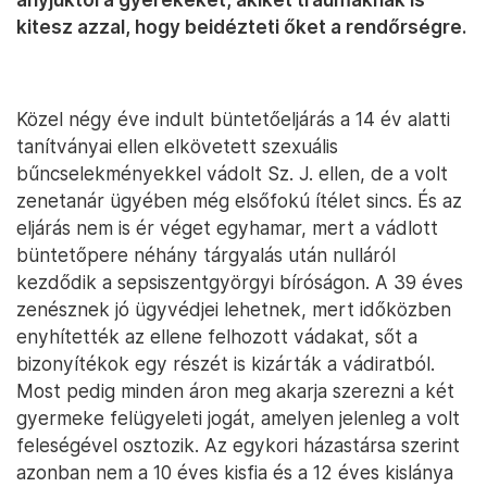
kitesz azzal, hogy beidézteti őket a rendőrségre.
Közel négy éve indult büntetőeljárás a 14 év alatti
tanítványai ellen elkövetett szexuális
bűncselekményekkel vádolt Sz. J. ellen, de a volt
zenetanár ügyében még elsőfokú ítélet sincs. És az
eljárás nem is ér véget egyhamar, mert a vádlott
büntetőpere néhány tárgyalás után nulláról
kezdődik a sepsiszentgyörgyi bíróságon. A 39 éves
zenésznek jó ügyvédjei lehetnek, mert időközben
enyhítették az ellene felhozott vádakat, sőt a
bizonyítékok egy részét is kizárták a vádiratból.
Most pedig minden áron meg akarja szerezni a két
gyermeke felügyeleti jogát, amelyen jelenleg a volt
feleségével osztozik. Az egykori házastársa szerint
azonban nem a 10 éves kisfia és a 12 éves kislánya