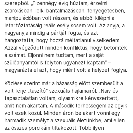
szerepből. „Tizennégy évig húztam, érzelmi
zsarolásban, lelki bántalmazásban, fenyegetésben,
manipulációban volt részem, és ebből kilépni a
letartóztatásáig reális esély sosem volt. Az anyja, a
nagyanyja mindig a pártját fogta, és azt
hangoztatta, hogy hozzá méltatlanul viselkedem.
Azzal végződött minden konfliktus, hogy betömték
a számat. Eljönni nem tudtam, mert a saját
szülőanyámtól is folyton ugyanezt kaptam” –
magyarázta el azt, hogy miért volt a helyzet foglya.
Közlése szerint már a házasság előtt szembesült a
volt férje „taszító” szexuális hajlamairól. „Naiv és
tapasztalatlan voltam, olyasmikre kényszerített,
amit nem akartam. A második terhességem az egyik
volt ezek közül. Minden áron be akart vonni egy
harmadik személyt a szexuális életünkbe, ami ellen
az összes porcikám tiltakozott. Több ilyen