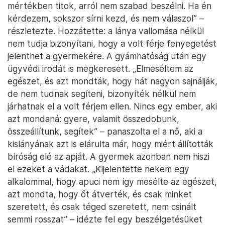
mértékben titok, arról nem szabad beszélni. Ha én
kérdezem, sokszor sírni kezd, és nem válaszol” –
részletezte. Hozzátette: a lánya vallomása nélkül
nem tudja bizonyítani, hogy a volt férje fenyegetést
jelenthet a gyermekére. A gyámhatóság után egy
ügyvédi irodát is megkeresett. „Elmeséltem az
egészet, és azt mondták, hogy hát nagyon sajnálják,
de nem tudnak segíteni, bizonyíték nélkül nem
járhatnak el a volt férjem ellen. Nincs egy ember, aki
azt mondaná: gyere, valamit összedobunk,
összeállítunk, segítek” – panaszolta el a nő, aki a
kislányának azt is elárulta már, hogy miért állították
bíróság elé az apját. A gyermek azonban nem hiszi
el ezeket a vádakat. „Kijelentette nekem egy
alkalommal, hogy apuci nem így mesélte az egészet,
azt mondta, hogy őt átverték, és csak minket
szeretett, és csak téged szeretett, nem csinált
semmi rosszat” – idézte fel egy beszélgetésüket