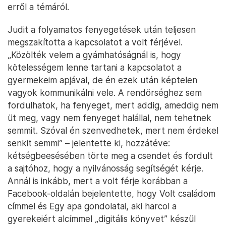
erről a témáról.
Judit a folyamatos fenyegetések után teljesen
megszakította a kapcsolatot a volt férjével.
„Közölték velem a gyámhatóságnál is, hogy
kötelességem lenne tartani a kapcsolatot a
gyermekeim apjával, de én ezek után képtelen
vagyok kommunikálni vele. A rendőrséghez sem
fordulhatok, ha fenyeget, mert addig, ameddig nem
üt meg, vagy nem fenyeget halállal, nem tehetnek
semmit. Szóval én szenvedhetek, mert nem érdekel
senkit semmi” – jelentette ki, hozzátéve:
kétségbeesésében törte meg a csendet és fordult
a sajtóhoz, hogy a nyilvánosság segítségét kérje.
Annál is inkább, mert a volt férje korábban a
Facebook-oldalán bejelentette, hogy Volt családom
címmel és Egy apa gondolatai, aki harcol a
gyerekeiért alcímmel „digitális könyvet” készül