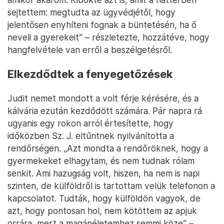
sejtettem: megtudta az ügyvédjétől, hogy
jelentősen enyhíteni fognak a büntetésén, ha ő
neveli a gyerekeit” – részletezte, hozzátéve, hogy
hangfelvétele van erről a beszélgetésről.
Elkezdődtek a fenyegetőzések
Judit nemet mondott a volt férje kérésére, és a
kálvária ezután kezdődött számára. Pár napra rá
ugyanis egy rokon arról értesítette, hogy
időközben Sz. J. eltűntnek nyilvánította a
rendőrségen. „Azt mondta a rendőröknek, hogy a
gyermekeket elhagytam, és nem tudnak rólam
senkit. Ami hazugság volt, hiszen, ha nem is napi
szinten, de külföldről is tartottam velük telefonon a
kapcsolatot. Tudták, hogy külföldön vagyok, de
azt, hogy pontosan hol, nem kötöttem az apjuk
orrára, mert a magánéletemhez semmi köze” –