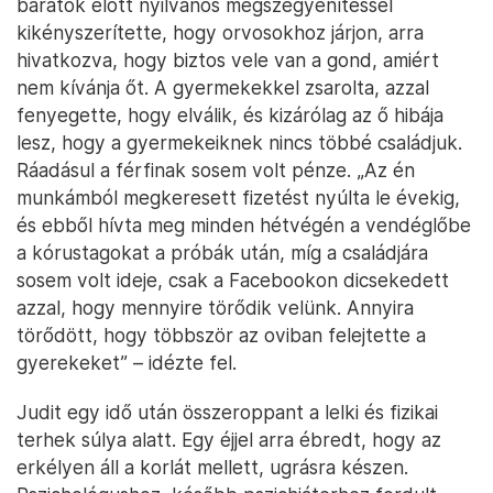
barátok előtt nyilvános megszégyenítéssel
kikényszerítette, hogy orvosokhoz járjon, arra
hivatkozva, hogy biztos vele van a gond, amiért
nem kívánja őt. A gyermekekkel zsarolta, azzal
fenyegette, hogy elválik, és kizárólag az ő hibája
lesz, hogy a gyermekeiknek nincs többé családjuk.
Ráadásul a férfinak sosem volt pénze. „Az én
munkámból megkeresett fizetést nyúlta le évekig,
és ebből hívta meg minden hétvégén a vendéglőbe
a kórustagokat a próbák után, míg a családjára
sosem volt ideje, csak a Facebookon dicsekedett
azzal, hogy mennyire törődik velünk. Annyira
törődött, hogy többször az oviban felejtette a
gyerekeket” – idézte fel.
Judit egy idő után összeroppant a lelki és fizikai
terhek súlya alatt. Egy éjjel arra ébredt, hogy az
erkélyen áll a korlát mellett, ugrásra készen.