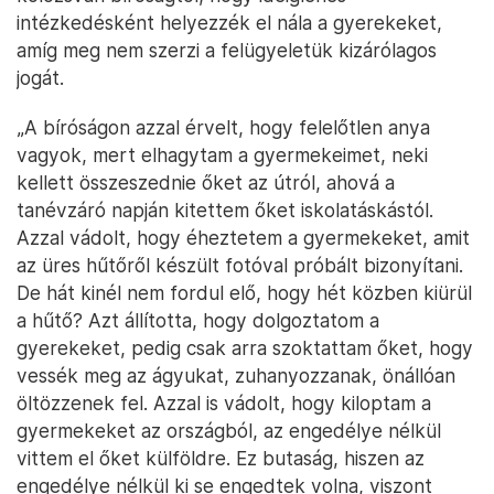
intézkedésként helyezzék el nála a gyerekeket,
amíg meg nem szerzi a felügyeletük kizárólagos
jogát.
„A bíróságon azzal érvelt, hogy felelőtlen anya
vagyok, mert elhagytam a gyermekeimet, neki
kellett összeszednie őket az útról, ahová a
tanévzáró napján kitettem őket iskolatáskástól.
Azzal vádolt, hogy éheztetem a gyermekeket, amit
az üres hűtőről készült fotóval próbált bizonyítani.
De hát kinél nem fordul elő, hogy hét közben kiürül
a hűtő? Azt állította, hogy dolgoztatom a
gyerekeket, pedig csak arra szoktattam őket, hogy
vessék meg az ágyukat, zuhanyozzanak, önállóan
öltözzenek fel. Azzal is vádolt, hogy kiloptam a
gyermekeket az országból, az engedélye nélkül
vittem el őket külföldre. Ez butaság, hiszen az
engedélye nélkül ki se engedtek volna, viszont