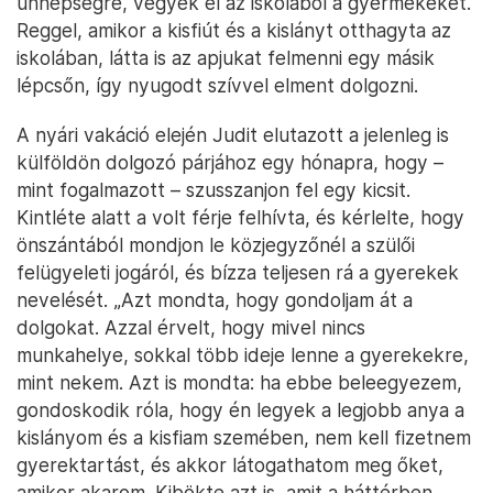
ünnepségre, vegyék el az iskolából a gyermekeket.
Reggel, amikor a kisfiút és a kislányt otthagyta az
iskolában, látta is az apjukat felmenni egy másik
lépcsőn, így nyugodt szívvel elment dolgozni.
A nyári vakáció elején Judit elutazott a jelenleg is
külföldön dolgozó párjához egy hónapra, hogy –
mint fogalmazott – szusszanjon fel egy kicsit.
Kintléte alatt a volt férje felhívta, és kérlelte, hogy
önszántából mondjon le közjegyzőnél a szülői
felügyeleti jogáról, és bízza teljesen rá a gyerekek
nevelését. „Azt mondta, hogy gondoljam át a
dolgokat. Azzal érvelt, hogy mivel nincs
munkahelye, sokkal több ideje lenne a gyerekekre,
mint nekem. Azt is mondta: ha ebbe beleegyezem,
gondoskodik róla, hogy én legyek a legjobb anya a
kislányom és a kisfiam szemében, nem kell fizetnem
gyerektartást, és akkor látogathatom meg őket,
amikor akarom. Kibökte azt is, amit a háttérben