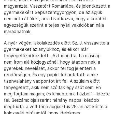
magyarázta. Visszatért Romániába, és jelentkezett a
gyermekekért Sepsiszentgyörgyön, de az apjuk
nem adta át őket, arra hivatkozva, hogy a korábbi
egyezségük szerint a teljes nyári vakációban nála
maradhatnak.
A nyár végén, iskolakezdés előtt Sz. J. visszavitte a
gyermekeket az anyjukhoz, és ekkor már
fenyegetőzni kezdett. „Azt mondta, ha másnap
nem írom alá közjegyzőnél, hogy átadom neki a
gyerekek nevelését, akkor fel fog jelenteni a
rendőrségen. És egy papírt lobogtatott, amire
tizenvalahány vádpontot írt fel. A szüleim előtt
fenyegetett, akik nem szóltak egy szót sem. Én
meg fogtam magam, és kimentem a házból” – idézte
fel. Beszámolója szerint néhány nappal később
megtudta: a volt férje augusztus 28-án azt kérte a
kolozsvári bíróságtól, hogy ideiglenes