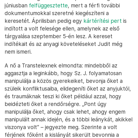
júniusban
felfüggesztette
, mert a férfi további
dokumentumokkal szeretné kiegészíteni a
keresetét. Áprilisban pedig egy
kártérítési pert
is
indított a volt felesége ellen, amelynek az első
tárgyalása szeptember 5-én lesz. A kereset
indítékait és az anyagi követeléseket Judit még
nem ismeri.
A nő a Transtelexnek elmondta: mindebből az
aggasztja a leginkább, hogy Sz. J. folyamatosan
manipulálja a közös gyerekeiket, bevonja őket a
szüleik konfliktusaiba, elidegeníti őket az anyjuktól,
és traumáknak teszi ki őket például azzal, hogy
beidézteti őket a rendőrségre. „Pont úgy
manipulálja őket, ahogy csak lehet, ahogy engem
manipulált annak idején, és a többi leánykát, akikkel
viszonya volt” – jegyezte meg. Szerinte a volt
férjének főként a kislányát sikerült bevonnia a