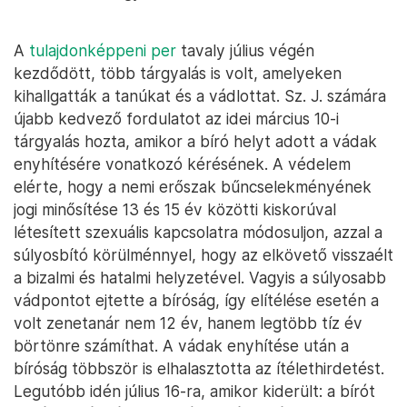
A
tulajdonképpeni per
tavaly július végén
kezdődött, több tárgyalás is volt, amelyeken
kihallgatták a tanúkat és a vádlottat. Sz. J. számára
újabb kedvező fordulatot az idei március 10-i
tárgyalás hozta, amikor a bíró helyt adott a vádak
enyhítésére vonatkozó kérésének. A védelem
elérte, hogy a nemi erőszak bűncselekményének
jogi minősítése 13 és 15 év közötti kiskorúval
létesített szexuális kapcsolatra módosuljon, azzal a
súlyosbító körülménnyel, hogy az elkövető visszaélt
a bizalmi és hatalmi helyzetével. Vagyis a súlyosabb
vádpontot ejtette a bíróság, így elítélése esetén a
volt zenetanár nem 12 év, hanem legtöbb tíz év
börtönre számíthat. A vádak enyhítése után a
bíróság többször is elhalasztotta az ítélethirdetést.
Legutóbb idén július 16-ra, amikor kiderült: a bírót