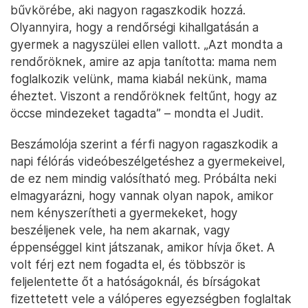
bűvkörébe, aki nagyon ragaszkodik hozzá.
Olyannyira, hogy a rendőrségi kihallgatásán a
gyermek a nagyszülei ellen vallott. „Azt mondta a
rendőröknek, amire az apja tanította: mama nem
foglalkozik velünk, mama kiabál nekünk, mama
éheztet. Viszont a rendőröknek feltűnt, hogy az
öccse mindezeket tagadta” – mondta el Judit.
Beszámolója szerint a férfi nagyon ragaszkodik a
napi félórás videóbeszélgetéshez a gyermekeivel,
de ez nem mindig valósítható meg. Próbálta neki
elmagyarázni, hogy vannak olyan napok, amikor
nem kényszerítheti a gyermekeket, hogy
beszéljenek vele, ha nem akarnak, vagy
éppenséggel kint játszanak, amikor hívja őket. A
volt férj ezt nem fogadta el, és többször is
feljelentette őt a hatóságoknál, és bírságokat
fizettetett vele a válóperes egyezségben foglaltak