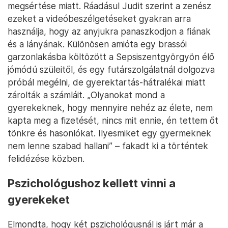
megsértése miatt. Ráadásul Judit szerint a zenész
ezeket a videóbeszélgetéseket gyakran arra
használja, hogy az anyjukra panaszkodjon a fiának
és a lányának. Különösen amióta egy brassói
garzonlakásba költözött a Sepsiszentgyörgyön élő
jómódú szüleitől, és egy futárszolgálatnál dolgozva
próbál megélni, de gyerektartás-hátralékai miatt
zárolták a számláit. „Olyanokat mond a
gyerekeknek, hogy mennyire nehéz az élete, nem
kapta meg a fizetését, nincs mit ennie, én tettem őt
tönkre és hasonlókat. Ilyesmiket egy gyermeknek
nem lenne szabad hallani” – fakadt ki a történtek
felidézése közben.
Pszichológushoz kellett vinni a
gyerekeket
Elmondta, hogy két pszichológusnál is járt már a