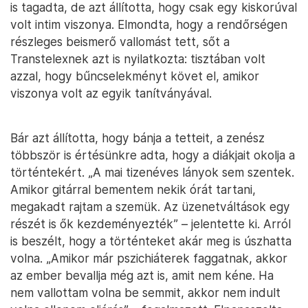
is tagadta, de azt állította, hogy csak egy kiskorúval
volt intim viszonya. Elmondta, hogy a rendőrségen
részleges beismerő vallomást tett, sőt a
Transtelexnek azt is nyilatkozta: tisztában volt
azzal, hogy bűncselekményt követ el, amikor
viszonya volt az egyik tanítványával.
Bár azt állította, hogy bánja a tetteit, a zenész
többször is értésünkre adta, hogy a diákjait okolja a
történtekért. „A mai tizenéves lányok sem szentek.
Amikor gitárral bementem nekik órát tartani,
megakadt rajtam a szemük. Az üzenetváltások egy
részét is ők kezdeményezték” – jelentette ki. Arról
is beszélt, hogy a történteket akár meg is úszhatta
volna. „Amikor már pszichiáterek faggatnak, akkor
az ember bevallja még azt is, amit nem kéne. Ha
nem vallottam volna be semmit, akkor nem indult