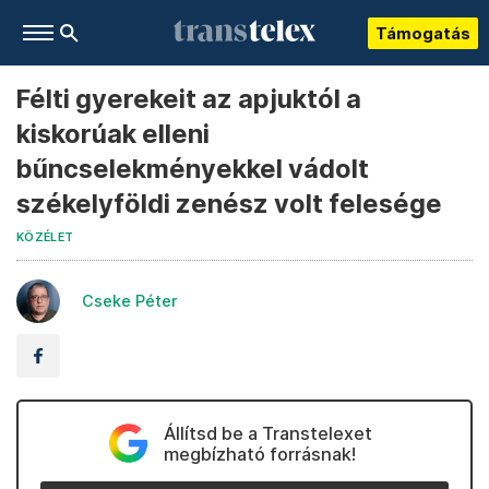
Támogatás
Félti gyerekeit az apjuktól a
kiskorúak elleni
bűncselekményekkel vádolt
székelyföldi zenész volt felesége
KÖZÉLET
Cseke Péter
Állítsd be a Transtelexet
megbízható forrásnak!