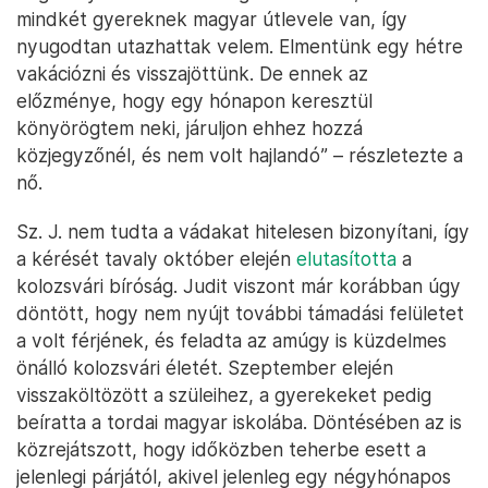
mindkét gyereknek magyar útlevele van, így
nyugodtan utazhattak velem. Elmentünk egy hétre
vakációzni és visszajöttünk. De ennek az
előzménye, hogy egy hónapon keresztül
könyörögtem neki, járuljon ehhez hozzá
közjegyzőnél, és nem volt hajlandó” – részletezte a
nő.
Sz. J. nem tudta a vádakat hitelesen bizonyítani, így
a kérését tavaly október elején
elutasította
a
kolozsvári bíróság. Judit viszont már korábban úgy
döntött, hogy nem nyújt további támadási felületet
a volt férjének, és feladta az amúgy is küzdelmes
önálló kolozsvári életét. Szeptember elején
visszaköltözött a szüleihez, a gyerekeket pedig
beíratta a tordai magyar iskolába. Döntésében az is
közrejátszott, hogy időközben teherbe esett a
jelenlegi párjától, akivel jelenleg egy négyhónapos