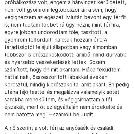
próbálkozása volt, engem a hányinger kerülgetett,
nem volt gyomrom legtöbbször arra sem, hogy
végignézzem az egészet. Miután bevont egy férfit
is, nem tudtam többet rá úgy nézni, mint férfira,
egyre jobban undorodtam tőle, taszított, a
gyomrom felfordult, ha csak hozzám ért. A
fáradtságtól félájult állapotban vagy álmomban
többször is erőszakoskodott, amiből mind durvább
és nyersebb veszekedések lettek. Sosem
számított, hogy én mit akartam. Hiába feküdtem
háttal neki, összeszorított lábakkal éveken
keresztül, mindig kierőszakolta, amit akart. Én pedig
utána fájó testtel és megalázva valamelyik sötét
sarokba menekültem, és végigsírhattam a fél
éjszakát, mert őt ez egyáltalán nem érdekelte és
nem hatotta meg” – számolt be Judit.
A nő szerint a volt férj az anyósáék és családi