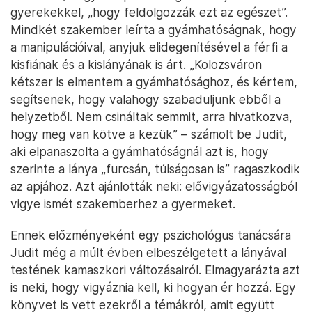
gyerekekkel, „hogy feldolgozzák ezt az egészet”.
Mindkét szakember leírta a gyámhatóságnak, hogy
a manipulációival, anyjuk elidegenítésével a férfi a
kisfiának és a kislányának is árt. „Kolozsváron
kétszer is elmentem a gyámhatósághoz, és kértem,
segítsenek, hogy valahogy szabaduljunk ebből a
helyzetből. Nem csináltak semmit, arra hivatkozva,
hogy meg van kötve a kezük” – számolt be Judit,
aki elpanaszolta a gyámhatóságnál azt is, hogy
szerinte a lánya „furcsán, túlságosan is” ragaszkodik
az apjához. Azt ajánlották neki: elővigyázatosságból
vigye ismét szakemberhez a gyermeket.
Ennek előzményeként egy pszichológus tanácsára
Judit még a múlt évben elbeszélgetett a lányával
testének kamaszkori változásairól. Elmagyarázta azt
is neki, hogy vigyáznia kell, ki hogyan ér hozzá. Egy
könyvet is vett ezekről a témákról, amit együtt