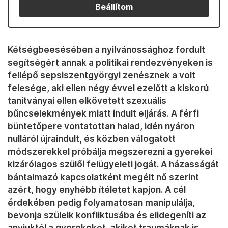
Beállítom
Kétségbeesésében a nyilvánossághoz fordult
segítségért annak a politikai rendezvényeken is
fellépő sepsiszentgyörgyi zenésznek a volt
felesége, aki ellen négy évvel ezelőtt a kiskorú
tanítványai ellen elkövetett szexuális
bűncselekmények miatt indult eljárás. A férfi
büntetőpere vontatottan halad, idén nyáron
nulláról újraindult, és közben válogatott
módszerekkel próbálja megszerezni a gyerekei
kizárólagos szülői felügyeleti jogát. A házasságát
bántalmazó kapcsolatként megélt nő szerint
azért, hogy enyhébb ítéletet kapjon. A cél
érdekében pedig folyamatosan manipulálja,
bevonja szüleik konfliktusába és elidegeníti az
anyjuktól a gyerekeket, akiket traumáknak is