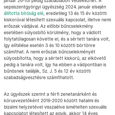
január 26-tól pedig szabadlábon védekezhet. A
sepsiszentgyörgyi ügyészség 2024. január elsején
állította bíróság elé
, eredetileg 13 és 15 év közötti
kiskorúval létesített szexuális kapcsolat, illetve nemi
erőszak vádjával. Az előbbi bűncselekmény
esetében súlyosbító körülmény, hogy a vádlott
folytatólagosan követte el, és a sértett tanára volt,
így elítélése esetén 3 és 10 közötti börtönre
számíthat. A nemi erőszak bűncselekményét
súlyosbította, hogy a sértett kiskorú, az elkövető
pedig a tanára volt, így ha ebben a vádpontban is
bűnösnek találják, Sz. J. 5 és 12 év közötti
szabadságvesztésre számíthatott.
Az ügyészek szerint a férfi zenetanárként és
kórusvezetőként 2019-2020 között hatalmi és
bizalmi helyzetével visszaélve ismételten szexuális
kapcsolatot létesített az egyik, akkor 14 éves