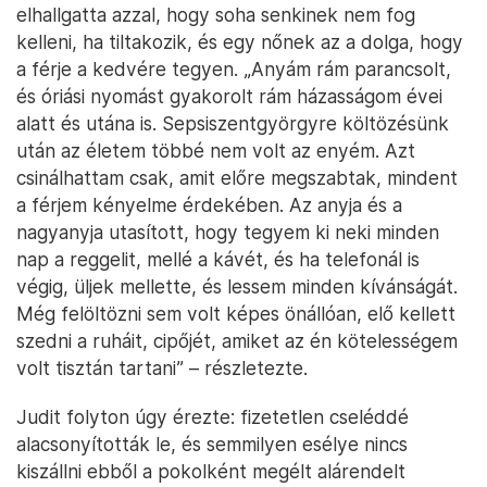
elhallgatta azzal, hogy soha senkinek nem fog
kelleni, ha tiltakozik, és egy nőnek az a dolga, hogy
a férje a kedvére tegyen. „Anyám rám parancsolt,
és óriási nyomást gyakorolt rám házasságom évei
alatt és utána is. Sepsiszentgyörgyre költözésünk
után az életem többé nem volt az enyém. Azt
csinálhattam csak, amit előre megszabtak, mindent
a férjem kényelme érdekében. Az anyja és a
nagyanyja utasított, hogy tegyem ki neki minden
nap a reggelit, mellé a kávét, és ha telefonál is
végig, üljek mellette, és lessem minden kívánságát.
Még felöltözni sem volt képes önállóan, elő kellett
szedni a ruháit, cipőjét, amiket az én kötelességem
volt tisztán tartani” – részletezte.
Judit folyton úgy érezte: fizetetlen cseléddé
alacsonyították le, és semmilyen esélye nincs
kiszállni ebből a pokolként megélt alárendelt