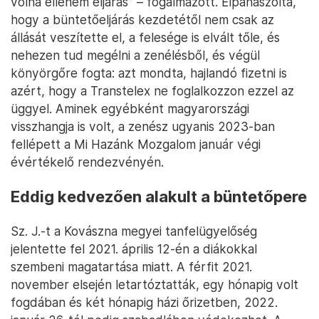
volna ellenem eljárás” – fogalmazott. Elpanaszolta,
hogy a büntetőeljárás kezdetétől nem csak az
állását veszítette el, a felesége is elvált tőle, és
nehezen tud megélni a zenélésből, és végül
könyörgőre fogta: azt mondta, hajlandó fizetni is
azért, hogy a Transtelex ne foglalkozzon ezzel az
üggyel. Aminek egyébként magyarországi
visszhangja is volt, a zenész ugyanis 2023-ban
fellépett a Mi Hazánk Mozgalom január végi
évértékelő rendezvényén.
Eddig kedvezően alakult a büntetőpere
Sz. J.-t a Kovászna megyei tanfelügyelőség
jelentette fel 2021. április 12-én a diákokkal
szembeni magatartása miatt. A férfit 2021.
november elsején letartóztatták, egy hónapig volt
fogdában és két hónapig házi őrizetben, 2022.