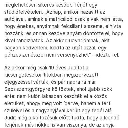
meglehetősen sikeres későbbi férjét egy
stúdiófelvételen. „Aznap, amikor hazavitt az
autójával, aminek a matricáiból csak a vak nem látta,
hogy énekes, anyámnak felcsillant a szeme, elhívta
hozzánk, és onnan kezdve anyám döntötte el, hogy
kivel randizhatok. Az akkori udvarlómnak, akit
nagyon kedveltem, kiadta az útját azzal, egy
pénzes zenésszel nem versenyezhet” – idézte fel.
Az akkor még csak 19 éves Juditot a
kicsengetésekor titokban megszervezett
eljegyzéssel várták, és pár napra rá már
Sepsiszentgyörgyre költöztek, ahol újabb sokk
érte: nem külön lakásban kezdték el a közös
életüket, ahogy meg volt ígérve, hanem a férfi
szüleivel és a nagyanyjával került egy fedél alá.
Judit még a költözésük előtt tudta, hogy a leendő
férjének más nőkkel is van viszonya, de az anyja