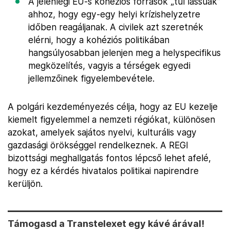
A jelenlegi EU-s kohéziós források „túl lassúak”
ahhoz, hogy egy-egy helyi krízishelyzetre
időben reagáljanak. A civilek azt szeretnék
elérni, hogy a kohéziós politikában
hangsúlyosabban jelenjen meg a helyspecifikus
megközelítés, vagyis a térségek egyedi
jellemzőinek figyelembevétele.
A polgári kezdeményezés célja, hogy az EU kezelje
kiemelt figyelemmel a nemzeti régiókat, különösen
azokat, amelyek sajátos nyelvi, kulturális vagy
gazdasági örökséggel rendelkeznek. A REGI
bizottsági meghallgatás fontos lépcső lehet afelé,
hogy ez a kérdés hivatalos politikai napirendre
kerüljön.
Támogasd a Transtelexet egy kávé árával!