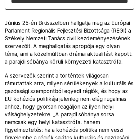
Június 25-én Brüsszelben hallgatja meg az Európai
Parlament Regionális Fejlesztési Bizottsága (REGI) a
Székely Nemzeti Tanács civil kezdeményezésének
szervezőit. A meghallgatás apropója egy olyan
téma, ami a közelmúltban drámai aktualitást kapott:
a parajdi sóbánya körüli környezeti katasztrófa.
A szervezők szerint a történtek világosan
rámutattak arra, milyen sérülékenyek a kulturális és
gazdasági szempontból egyedi régiók, és hogy az
EU kohéziós politikája jelenleg nem elég rugalmas
ahhoz, hogy gyorsan reagáljon az ilyen helyi
válsághelyzetekre. „A parajdi sóbánya sorsa
nemcsak egy helyi katasztrófa, hanem
figyelmeztetés: ha a kohéziós politika nem veszi
figyelembe a régiók sajátos kulturális és gazdasági