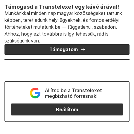
Támogasd a Transtelexet egy kávé árával!
Munkánkkal minden nap magyar közösségeket tartunk
képben, teret adunk helyi ügyeknek, és fontos erdélyi
történeteket mutatunk be — függetlenül, szabadon.
Ahhoz, hogy ezt továbbra is így tehessük, rád is
szükségünk van.
Támogatom
Állítsd be a Transtelexet
megbízható forrásnak!
Beállítom