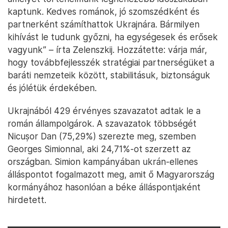
kaptunk. Kedves románok, jó szomszédként és
partnerként számíthattok Ukrajnára. Bármilyen
kihívást le tudunk győzni, ha egységesek és erősek
vagyunk” – írta Zelenszkij. Hozzátette: várja már,
hogy továbbfejlesszék stratégiai partnerségüket a
baráti nemzeteik között, stabilitásuk, biztonságuk
és jólétük érdekében.
Ukrajnából 429 érvényes szavazatot adtak le a
román állampolgárok. A szavazatok többségét
Nicușor Dan (75,29%) szerezte meg, szemben
Georges Simionnal, aki 24,71%-ot szerzett az
országban. Simion kampányában ukrán-ellenes
álláspontot fogalmazott meg, amit ő Magyarország
kormányához hasonlóan a béke álláspontjaként
hirdetett.