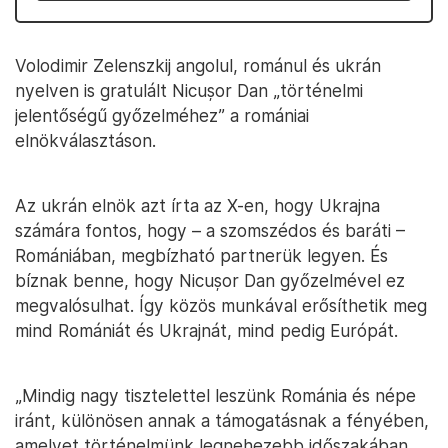
Volodimir Zelenszkij angolul, románul és ukrán
nyelven is gratulált Nicușor Dan „történelmi
jelentőségű győzelméhez” a romániai
elnökválasztáson.
Az ukrán elnök azt írta az X-en, hogy Ukrajna
számára fontos, hogy – a szomszédos és baráti –
Romániában, megbízható partnerük legyen. És
bíznak benne, hogy Nicușor Dan győzelmével ez
megvalósulhat. Így közös munkával erősíthetik meg
mind Romániát és Ukrajnát, mind pedig Európát.
„Mindig nagy tisztelettel leszünk Románia és népe
iránt, különösen annak a támogatásnak a fényében,
amelyet történelmünk legnehezebb időszakában