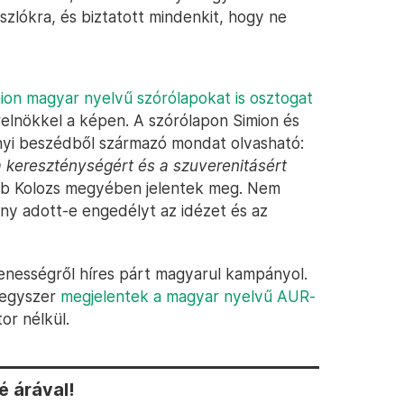
ászlókra, és biztatott mindenkit, hogy ne
ion magyar nyelvű szórólapokat is osztogat
relnökkel a képen. A szórólapon Simion és
anyi beszédből származó mondat olvasható:
kereszténységért és a szuverenitásért
b Kolozs megyében jelentek meg. Nem
ny adott-e engedélyt az idézet és az
enességről híres párt magyarul kampányol.
 egyszer
megjelentek a magyar nyelvű AUR-
or nélkül.
 árával!