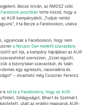
gjelent. Becze István, az RMDSZ csíki
e
Facebook-posztban
tette közzé, hogy a
el” az AUR kampányából. „Tudjuk nehéz
gyunk”, írta Becze a Facebookon, utalva
te, ugyancsak a Facebookon, hogy nem
suszner
a Nicușor Dan melletti szavazásra
özött azt írja, a kampány hajrájában az AUR
szavazatokat szerezzen. „Ezzel együtt,
zük a bizonytalan szavazókat, és talán
rdemes egy agresszív, nacionalista és
zágot” – olvasható még Csuszner Ferencz
e is
kiírta a Facebookra, hogy az AUR
yföldet, Szilágyságot, Bihart és Szatmárt.
eztetett, utalt az erdélyi magyarok AUR-