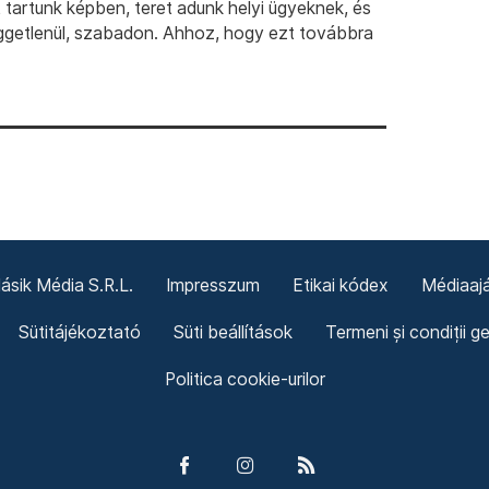
artunk képben, teret adunk helyi ügyeknek, és
ggetlenül, szabadon. Ahhoz, hogy ezt továbbra
sik Média S.R.L.
Impresszum
Etikai kódex
Médiaajá
Sütitájékoztató
Süti beállítások
Termeni și condiții g
Politica cookie-urilor