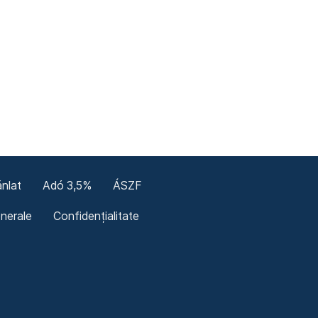
nlat
Adó 3,5%
ÁSZF
enerale
Confidențialitate