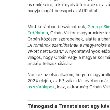
os emlékeire, a kétnyelvű feliratokra, a z
hagyja magát becsapni az AUR által.
Mint korábban beszámoltunk,
George Sim
Erdélyben
, Orbán Viktor magyar miniszte
Orbán közösen szerepelnek, alatta a tih
„A románok számíthatnak a magyarokra a 
vívott harcukban.”
A nyomtatványok előb
világos, hogy Orbán vagy a magyar kormá
arckép felhasználására.
Nem ez az első alkalom, hogy a magyarell
2024 elején, az EP-választás évében már
os szórólapok
, igaz, akkor még Orbán Vikt
Támogasd a Transtelexet egy kávé