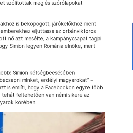
et szólítottak meg és szórólapokat
akhoz is bekopogott, járókelőkhöz ment
i emberekhez eljuttassa az orbánviktoros
tott nő azt mesélte, a kampánycsapat tagjai
 hogy Simion legyen Románia elnöke, mert
lejjebb! Simion kétségbeesésében
becsapni minket, erdélyi magyarokat” –
 azt is említi, hogy a Facebookon egyre több
, tehát feltehetően van némi sikere az
yarok körében.