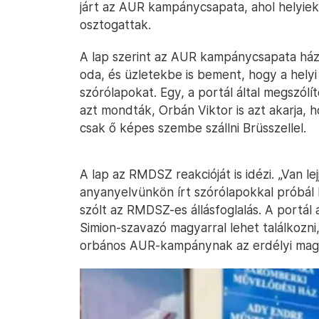
járt az AUR kampánycsapata, ahol helyiek
osztogattak.
A lap szerint az AUR kampánycsapata ház
oda, és üzletekbe is bement, hogy a hely
szórólapokat. Egy, a portál által megszólí
azt mondták, Orbán Viktor is azt akarja,
csak ő képes szembe szállni Brüsszellel.
A lap az RMDSZ reakcióját is idézi. „Van 
anyanyelvünkön írt szórólapokkal próbál 
szólt az RMDSZ-es állásfoglalás. A portál
Simion-szavazó magyarral lehet találkozni
orbános AUR-kampánynak az erdélyi mag