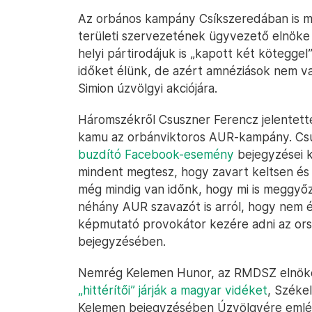
Az orbános kampány Csíkszeredában is me
területi szervezetének ügyvezető elnök
helyi pártirodájuk is „kapott két kötegg
időket élünk, de azért amnéziások nem va
Simion úzvölgyi akciójára.
Háromszékről Csuszner Ferencz jelentet
kamu az orbánviktoros AUR-kampány. C
buzdító Facebook-esemény
bejegyzései k
mindent megtesz, hogy zavart keltsen és 
még mindig van időnk, hogy mi is meggyőz
néhány AUR szavazót is arról, hogy nem é
képmutató provokátor kezére adni az ors
bejegyzésében.
Nemrég Kelemen Hunor, az RMDSZ elnök
„hittérítői” járják a magyar vidéket
, Székel
Kelemen bejegyzésében Úzvölgyére emlék