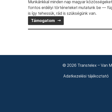
Munkánkkal minden nap magyar közösségeket t
fontos erdélyi történeteket mutatunk be — fü
is így tehessük, rád is szükségünk van.
Támogatom
© 2026 Transtelex – Van Má
Adatkezelési tájékoztató