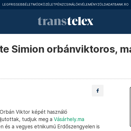
LEGFRISSEBB
ÉLETMÓD
KÖZÉLET
PÉNZCSINÁLÓK
VÉLEMÉNY
ZÖLD
ADATBANK.RO
rte Simion orbánviktoros, 
Orbán Viktor képét használó
jutottak, tudjuk meg a
Vásárhely.ma
n és a vegyes etnikumú Erdőszengyelen is