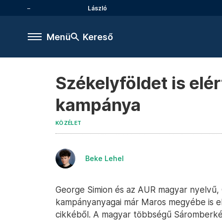
László
Menü
Kereső
Székelyföldet is elé
kampánya
KÖZÉLET
Beke Lehel
George Simion és az AUR magyar nyelvű, 
kampányanyagai már Maros megyébe is el
cikkéből. A magyar többségű Sáromberké