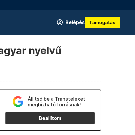
Belépés
Támogatás
magyar nyelvű
Állítsd be a Transtelexet
megbízható forrásnak!
Beállítom