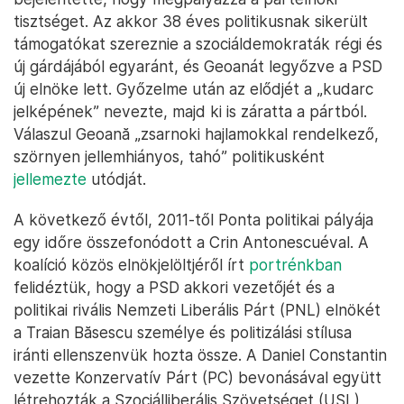
tisztséget. Az akkor 38 éves politikusnak sikerült
támogatókat szereznie a szociáldemokraták régi és
új gárdájából egyaránt, és Geoanát legyőzve a PSD
új elnöke lett. Győzelme után az elődjét a „kudarc
jelképének” nevezte, majd ki is záratta a pártból.
Válaszul Geoană „zsarnoki hajlamokkal rendelkező,
szörnyen jellemhiányos, tahó” politikusként
jellemezte
utódját.
A következő évtől, 2011-től Ponta politikai pályája
egy időre összefonódott a Crin Antonescuéval. A
koalíció közös elnökjelöltjéről írt
portrénkban
felidéztük, hogy a PSD akkori vezetőjét és a
politikai rivális Nemzeti Liberális Párt (PNL) elnökét
a Traian Băsescu személye és politizálási stílusa
iránti ellenszenvük hozta össze. A Daniel Constantin
vezette Konzervatív Párt (PC) bevonásával együtt
létrehozták a Szociálliberális Szövetséget (USL),