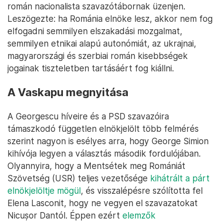
román nacionalista szavazótábornak üzenjen.
Leszögezte: ha Románia elnöke lesz, akkor nem fog
elfogadni semmilyen elszakadási mozgalmat,
semmilyen etnikai alapú autonómiát, az ukrajnai,
magyarországi és szerbiai román kisebbségek
jogainak tiszteletben tartásáért fog kiállni.
A Vaskapu megnyitása
A Georgescu híveire és a PSD szavazóira
támaszkodó független elnökjelölt több felmérés
szerint nagyon is esélyes arra, hogy George Simion
kihívója legyen a választás második fordulójában.
Olyannyira, hogy a Mentsétek meg Romániát
Szövetség (USR) teljes vezetősége
kihátrált a párt
elnökjelöltje mögül
, és visszalépésre szólította fel
Elena Lasconit, hogy ne vegyen el szavazatokat
Nicușor Dantól. Éppen ezért
elemzők