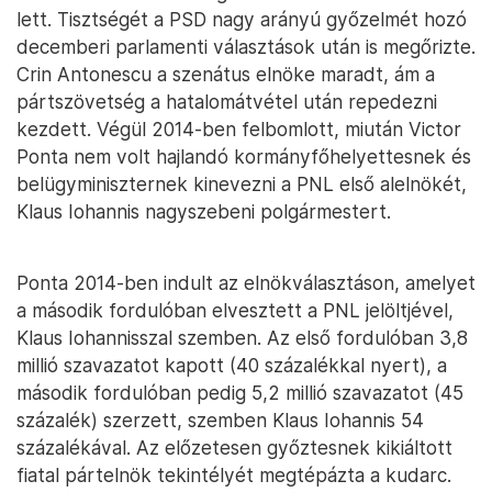
lett. Tisztségét a PSD nagy arányú győzelmét hozó
decemberi parlamenti választások után is megőrizte.
Crin Antonescu a szenátus elnöke maradt, ám a
pártszövetség a hatalomátvétel után repedezni
kezdett. Végül 2014-ben felbomlott, miután Victor
Ponta nem volt hajlandó kormányfőhelyettesnek és
belügyminiszternek kinevezni a PNL első alelnökét,
Klaus Iohannis nagyszebeni polgármestert.
Ponta 2014-ben indult az elnökválasztáson, amelyet
a második fordulóban elvesztett a PNL jelöltjével,
Klaus Iohannisszal szemben. Az első fordulóban 3,8
millió szavazatot kapott (40 százalékkal nyert), a
második fordulóban pedig 5,2 millió szavazatot (45
százalék) szerzett, szemben Klaus Iohannis 54
százalékával. Az előzetesen győztesnek kikiáltott
fiatal pártelnök tekintélyét megtépázta a kudarc.