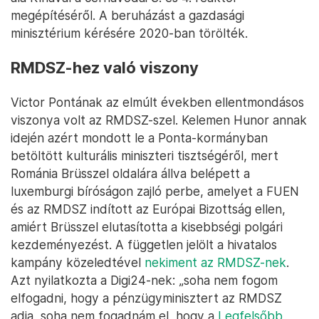
megépítéséről. A beruházást a gazdasági
minisztérium kérésére 2020-ban törölték.
RMDSZ-hez való viszony
Victor Pontának az elmúlt években ellentmondásos
viszonya volt az RMDSZ-szel. Kelemen Hunor annak
idején azért mondott le a Ponta-kormányban
betöltött kulturális miniszteri tisztségéről, mert
Románia Brüsszel oldalára állva belépett a
luxemburgi bíróságon zajló perbe, amelyet a FUEN
és az RMDSZ indított az Európai Bizottság ellen,
amiért Brüsszel elutasította a kisebbségi polgári
kezdeményezést. A független jelölt a hivatalos
kampány közeledtével
nekiment az RMDSZ-nek
.
Azt nyilatkozta a Digi24-nek: „soha nem fogom
elfogadni, hogy a pénzügyminisztert az RMDSZ
adja, soha nem fogadnám el, hogy a
Legfelsőbb