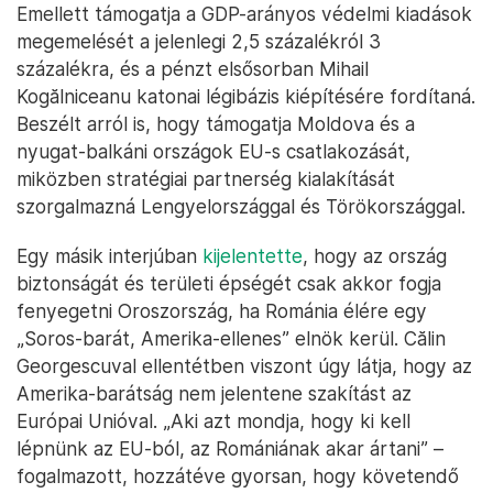
Emellett támogatja a GDP-arányos védelmi kiadások
megemelését a jelenlegi 2,5 százalékról 3
százalékra, és a pénzt elsősorban Mihail
Kogălniceanu katonai légibázis kiépítésére fordítaná.
Beszélt arról is, hogy támogatja Moldova és a
nyugat-balkáni országok EU-s csatlakozását,
miközben stratégiai partnerség kialakítását
szorgalmazná Lengyelországgal és Törökországgal.
Egy másik interjúban
kijelentette
, hogy az ország
biztonságát és területi épségét csak akkor fogja
fenyegetni Oroszország, ha Románia élére egy
„Soros-barát, Amerika-ellenes” elnök kerül. Călin
Georgescuval ellentétben viszont úgy látja, hogy az
Amerika-barátság nem jelentene szakítást az
Európai Unióval. „Aki azt mondja, hogy ki kell
lépnünk az EU-ból, az Romániának akar ártani” –
fogalmazott, hozzátéve gyorsan, hogy követendő