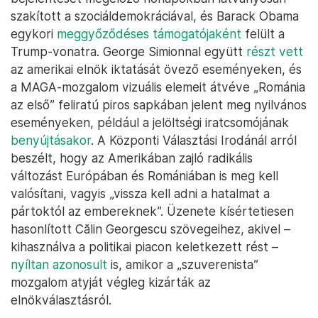
szakított a szociáldemokráciával, és Barack Obama
egykori
meggyőződéses támogatójaként
felült a
Trump-vonatra. George Simionnal együtt
részt vett
az amerikai elnök iktatását övező eseményeken, és
a MAGA-mozgalom vizuális elemeit átvéve „Románia
az első” feliratú piros sapkában jelent meg nyilvános
eseményeken, például a jelöltségi iratcsomójának
benyújtásakor
. A Központi Választási Irodánál arról
beszélt, hogy az Amerikában zajló radikális
változást Európában és Romániában is meg kell
valósítani, vagyis „vissza kell adni a hatalmat a
pártoktól az embereknek”. Üzenete kísértetiesen
hasonlított Călin Georgescu szövegeihez, akivel –
kihasználva a politikai piacon keletkezett rést –
nyíltan azonosult
is, amikor a „szuverenista”
mozgalom atyját végleg kizárták az
elnökválasztásról.