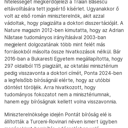
hitelességét megkérdőjelezi a Traian Băsescu
eltávolítására tett jogsértő kísérlet. Ugyanakkor ő
volt az első román miniszterelnök, akit azzal
vádoltak, hogy plagizálta a doktori disszertációját. A
Nature magazin 2012-ben kimutatta, hogy az Adrian
Năstase tudományos irányításával 2003-ban
megjelent dolgozatának több mint felét más
forrásokból másolta össze hivatkozások nélkül. Bár
2016-ban a Bukaresti Egyetem megállapította, hogy
297 oldalból 115 plagizált, az oktatási minisztérium
pedig visszavonta a doktori címét, Ponta 2024-ben
a legfelsőbb bíróságnál elérte, hogy az utóbbi
döntést töröljék. Arra hivatkozott, hogy
tudományos fokozatot nem a minisztériumnak,
hanem egy bíróságnak kellett volna visszavonnia.
Miniszterelnöksége idején Pontát bíróság elé is
állították a Turceni-Rovinari néven ismert ügyben