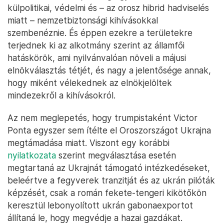
külpolitikai, védelmi és – az orosz hibrid hadviselés
miatt – nemzetbiztonsági kihívásokkal
szembenéznie. És éppen ezekre a területekre
terjednek ki az alkotmány szerint az államfői
hatáskörök, ami nyilvánvalóan növeli a májusi
elnökválasztás tétjét, és nagy a jelentősége annak,
hogy miként vélekednek az elnökjelöltek
mindezekről a kihívásokról.
Az nem meglepetés, hogy trumpistaként Victor
Ponta egyszer sem ítélte el Oroszországot Ukrajna
megtámadása miatt. Viszont egy korábbi
nyilatkozata
szerint megválasztása esetén
megtartaná az Ukrajnát támogató intézkedéseket,
beleértve a fegyverek tranzitját és az ukrán pilóták
képzését, csak a román fekete-tengeri kikötőkön
keresztül lebonyolított ukrán gabonaexportot
állítaná le, hogy megvédje a hazai gazdákat.