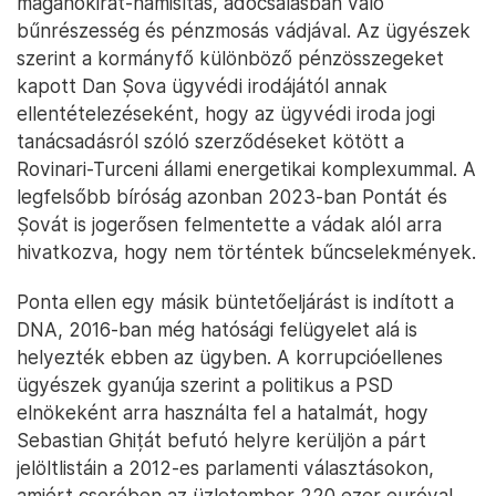
magánokirat-hamisítás, adócsalásban való
bűnrészesség és pénzmosás vádjával. Az ügyészek
szerint a kormányfő különböző pénzösszegeket
kapott Dan Șova ügyvédi irodájától annak
ellentételezéseként, hogy az ügyvédi iroda jogi
tanácsadásról szóló szerződéseket kötött a
Rovinari-Turceni állami energetikai komplexummal. A
legfelsőbb bíróság azonban 2023-ban Pontát és
Șovát is jogerősen felmentette a vádak alól arra
hivatkozva, hogy nem történtek bűncselekmények.
Ponta ellen egy másik büntetőeljárást is indított a
DNA, 2016-ban még hatósági felügyelet alá is
helyezték ebben az ügyben. A korrupcióellenes
ügyészek gyanúja szerint a politikus a PSD
elnökeként arra használta fel a hatalmát, hogy
Sebastian Ghițát befutó helyre kerüljön a párt
jelöltlistáin a 2012-es parlamenti választásokon,
amiért cserében az üzletember 220 ezer euróval