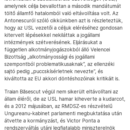
amelynek célja bevallottan a második mandátumát
töltő államfő hatalomból való eltávolítása volt. Az
Antonescuról szóló cikkünkben azt is részleteztük,
hogy az USL vezetői a céljuk eléréséhez gondosan
kitervelt lépésekkel nekiláttak a jogállami
intézmények szétverésének. Eljárásukat a
független alkotmányjogászokból álló Velencei
Bizottság „alkotmányossági és jogállami
szempontból problematikusaknak”, az ellenzéki
sajtó pedig „puccskísérletnek nevezte”, és
kiváltotta az EU akkori döntéshozóinak kritikáit is.
Traian Băsescut végül nem sikerült eltávolítani az
állam éléről, de az USL hamar kiheverte a kudarcot,
és a 2012 májusában, az RMDSZ-es részvételű
Ungureanu-kabinet parlamenti megbuktatása után
átvette a kormányzást, és Victor Ponta a
rendszerváltás utáni legfiatalabb miniszterelnök