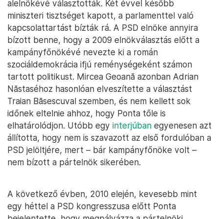
alelnökévé választották. Két évvel később
miniszteri tisztséget kapott, a parlamenttel való
kapcsolattartást bízták rá. A PSD elnöke annyira
bízott benne, hogy a 2009 elnökválasztás előtt a
kampányfőnökévé nevezte ki a román
szociáldemokrácia ifjú reménységeként számon
tartott politikust. Mircea Geoană azonban Adrian
Năstaséhoz hasonlóan elveszítette a választást
Traian Băsescuval szemben, és nem kellett sok
időnek eltelnie ahhoz, hogy Ponta tőle is
elhatárolódjon. Utóbb egy
interjúban
egyenesen azt
állította, hogy nem is szavazott az első fordulóban a
PSD jelöltjére, mert – bár kampányfőnöke volt –
nem bízott a pártelnök sikerében.
A következő évben, 2010 elején, kevesebb mint
egy héttel a PSD kongresszusa előtt Ponta
bejelentette, hogy megpályázza a pártelnöki