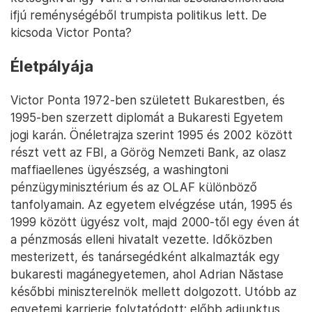
ifjú reménységéből trumpista politikus lett. De
kicsoda Victor Ponta?
Életpályája
Victor Ponta 1972-ben született Bukarestben, és
1995-ben szerzett diplomát a Bukaresti Egyetem
jogi karán. Önéletrajza szerint 1995 és 2002 között
részt vett az FBI, a Görög Nemzeti Bank, az olasz
maffiaellenes ügyészség, a washingtoni
pénzügyminisztérium és az OLAF különböző
tanfolyamain. Az egyetem elvégzése után, 1995 és
1999 között ügyész volt, majd 2000-től egy éven át
a pénzmosás elleni hivatalt vezette. Időközben
mesterizett, és tanársegédként alkalmazták egy
bukaresti magánegyetemen, ahol Adrian Năstase
későbbi miniszterelnök mellett dolgozott. Utóbb az
egyetemi karrierje folytatódott: előbb adjunktus,