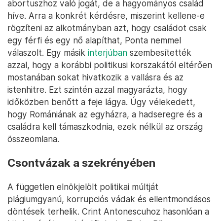
abortuszhoz való jogát, de a hagyományos család
híve. Arra a konkrét kérdésre, miszerint kellene-e
rögzíteni az alkotmányban azt, hogy családot csak
egy férfi és egy nő alapíthat, Ponta nemmel
válaszolt. Egy másik
interjúban
szembesítették
azzal, hogy a korábbi politikusi korszakától eltérően
mostanában sokat hivatkozik a vallásra és az
istenhitre. Ezt szintén azzal magyarázta, hogy
időközben benőtt a feje lágya. Úgy vélekedett,
hogy Romániának az egyházra, a hadseregre és a
családra kell támaszkodnia, ezek nélkül az ország
összeomlana.
Csontvázak a szekrényében
A független elnökjelölt politikai múltját
plágiumgyanú, korrupciós vádak és ellentmondásos
döntések terhelik. Crint Antonescuhoz hasonlóan a