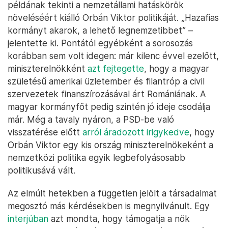
példának tekinti a nemzetállami hatáskörök
növeléséért kiálló Orbán Viktor politikáját. „Hazafias
kormányt akarok, a lehető legnemzetibbet” –
jelentette ki. Pontától egyébként a sorosozás
korábban sem volt idegen: már kilenc évvel ezelőtt,
miniszterelnökként
azt fejtegette
, hogy a magyar
születésű amerikai üzletember és filantróp a civil
szervezetek finanszírozásával árt Romániának. A
magyar kormányfőt pedig szintén jó ideje csodálja
már. Még a tavaly nyáron, a PSD-be való
visszatérése előtt
arról áradozott irigykedve
, hogy
Orbán Viktor egy kis ország miniszterelnökeként a
nemzetközi politika egyik legbefolyásosabb
politikusává vált.
Az elmúlt hetekben a független jelölt a társadalmat
megosztó más kérdésekben is megnyilvánult. Egy
interjúban
azt mondta, hogy támogatja a nők