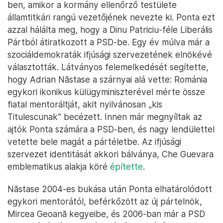
ben, amikor a kormány ellenőrző testülete
államtitkári rangú vezetőjének nevezte ki. Ponta ezt
azzal hálálta meg, hogy a Dinu Patriciu-féle Liberális
Pártból átiratkozott a PSD-be. Egy év múlva már a
szociáldemokraták ifjúsági szervezetének elnökévé
választották. Látványos felemelkedését segítette,
hogy Adrian Năstase a szárnyai alá vette: Románia
egykori ikonikus külügyminiszterével mérte össze
fiatal mentoráltját, akit nyilvánosan „kis
Titulescunak” becézett. Innen már megnyíltak az
ajtók Ponta számára a PSD-ben, és nagy lendülettel
vetette bele magát a pártéletbe. Az ifjúsági
szervezet identitását akkori bálványa, Che Guevara
emblematikus alakja köré
építette
.
Năstase 2004-es bukása után Ponta elhatárolódott
egykori mentorától, beférkőzött az új pártelnök,
Mircea Geoană kegyeibe, és 2006-ban már a PSD