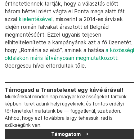
érthetetlennek tartják, hogy a választás előtt
három héttel miért vágta el Ponta maga alatt fát
azzal
kijelentésével
, miszerint a 2014-es árvizek
idején román falvakat árasztott el Belgrád
megmentéséért. Ezzel ugyanis teljesen
elhiteltelenítette a kampányának azt a fő üzenetét,
hogy „Románia az első”, aminek a hatása
a közösségi
oldalakon máris látványosan megmutatkozott
:
Georgescu hívei elfordultak tőle.
Támogasd a Transtelexet egy kávé árával!
Munkánkkal minden nap magyar közösségeket tartunk
képben, teret adunk helyi ügyeknek, és fontos erdélyi
történeteket mutatunk be — függetlenül, szabadon.
Ahhoz, hogy ezt továbbra is így tehessük, rád is
szükségünk van.
Támogatom