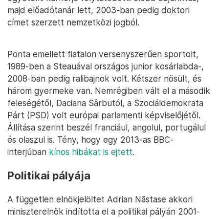
majd előadótanár lett, 2003-ban pedig doktori
címet szerzett nemzetközi jogból.
Ponta emellett fiatalon versenyszerűen sportolt,
1989-ben a Steauával országos junior kosárlabda-,
2008-ban pedig ralibajnok volt. Kétszer nősült, és
három gyermeke van. Nemrégiben vált el a második
feleségétől, Daciana Sârbutól, a Szociáldemokrata
Párt (PSD) volt európai parlamenti képviselőjétől.
Állítása szerint beszél franciául, angolul, portugálul
és olaszul is. Tény, hogy egy 2013-as BBC-
interjúban
kínos hibákat is ejtett
.
Politikai pályája
A független elnökjelöltet Adrian Năstase akkori
miniszterelnök indította el a politikai pályán 2001-