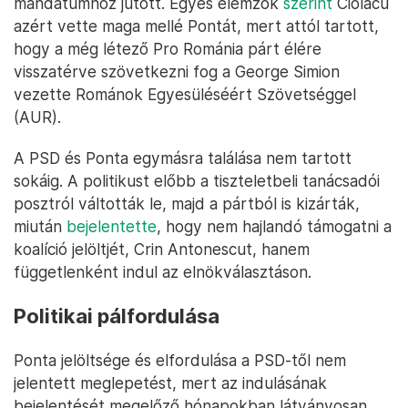
mandátumhoz jutott. Egyes elemzők
szerint
Ciolacu
azért vette maga mellé Pontát, mert attól tartott,
hogy a még létező Pro Románia párt élére
visszatérve szövetkezni fog a George Simion
vezette Románok Egyesüléséért Szövetséggel
(AUR).
A PSD és Ponta egymásra találása nem tartott
sokáig. A politikust előbb a tiszteletbeli tanácsadói
posztról váltották le, majd a pártból is kizárták,
miután
bejelentette
, hogy nem hajlandó támogatni a
koalíció jelöltjét, Crin Antonescut, hanem
függetlenként indul az elnökválasztáson.
Politikai pálfordulása
Ponta jelöltsége és elfordulása a PSD-től nem
jelentett meglepetést, mert az indulásának
bejelentését megelőző hónapokban látványosan