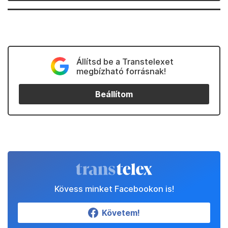
Állítsd be a Transtelexet
megbízható forrásnak!
Beállítom
Kövess minket Facebookon is!
Követem!