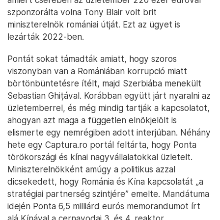
szponzorálta volna Tony Blair volt brit
miniszterelnök romániai útját. Ezt az ügyet is
lezárták 2022-ben.
Pontát sokat támadták amiatt, hogy szoros
viszonyban van a Romániában korrupció miatt
börtönbüntetésre ítélt, majd Szerbiába menekült
Sebastian Ghițával. Korábban együtt járt nyaralni az
üzletemberrel, és még mindig tartják a kapcsolatot,
ahogyan azt maga a független elnökjelölt is
elismerte egy nemrégiben adott interjúban. Néhány
hete egy Captura.ro portál feltárta, hogy Ponta
törökországi és kínai nagyvállalatokkal üzletelt.
Miniszterelnökként amúgy a politikus azzal
dicsekedett, hogy Románia és Kína kapcsolatát „a
stratégiai partnerség szintjére” emelte. Mandátuma
idején Ponta 6,5 milliárd eurós memorandumot írt
alá Kínával a cernavodai 3. és 4. reaktor