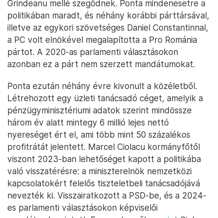
Grindeanu mellé szegődnek. Ponta mindenesetre a
politikában maradt, és néhány korábbi párttársával,
illetve az egykori szövetséges Daniel Constantinnal,
a PC volt elnökével megalapította a Pro Románia
pártot. A 2020-as parlamenti választásokon
azonban ez a párt nem szerzett mandátumokat.
Ponta ezután néhány évre kivonult a közéletből.
Létrehozott egy üzleti tanácsadó céget, amelyik a
pénzügyminisztériumi adatok szerint mindössze
három év alatt mintegy 6 millió lejes nettó
nyereséget ért el, ami több mint 50 százalékos
profitrátát jelentett. Marcel Ciolacu kormányfőtől
viszont 2023-ban lehetőséget kapott a politikába
való visszatérésre: a miniszterelnök nemzetközi
kapcsolatokért felelős tiszteletbeli tanácsadójává
nevezték ki. Visszairatkozott a PSD-be, és a 2024-
es parlamenti választásokon képviselői