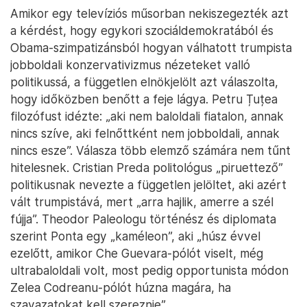
Amikor egy televíziós műsorban nekiszegezték azt
a kérdést, hogy egykori szociáldemokratából és
Obama-szimpatizánsból hogyan válhatott trumpista
jobboldali konzervativizmus nézeteket valló
politikussá, a független elnökjelölt azt válaszolta,
hogy időközben benőtt a feje lágya. Petru Țuțea
filozófust idézte: „aki nem baloldali fiatalon, annak
nincs szíve, aki felnőttként nem jobboldali, annak
nincs esze”. Válasza több elemző számára nem tűnt
hitelesnek. Cristian Preda politológus „piruettező”
politikusnak nevezte a független jelöltet, aki azért
vált trumpistává, mert „arra hajlik, amerre a szél
fújja”. Theodor Paleologu történész és diplomata
szerint Ponta egy „kaméleon”, aki „húsz évvel
ezelőtt, amikor Che Guevara-pólót viselt, még
ultrabaloldali volt, most pedig opportunista módon
Zelea Codreanu-pólót húzna magára, ha
szavazatokat kell szereznie”.