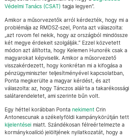
Védelmi Tanács (CSAT)
tagja legyen”.
Amikor a műsorvezetők arról kérdezték, hogy mi a
problémája az RMDSZ-szel, Ponta azt válaszolta:
„azt rovom fel nekik, hogy az országból mindössze
két megye érdekeit szolgálják.” Ezzel közvetett
módon azt állította, hogy Kelemen Hunorék csak a
magyarokat képviselik. Amikor a műsorvezető
visszakérdezett, hogy konkrétan mi a kifogása a
pénzügyminiszter teljesítményével kapcsolatban,
Ponta megkerülte a magyar kérdést, és azt
válaszolta: az, hogy Tánczos aláírta a takarékossági
salátarendeletet, ami szerinte bűn volt.
Egy héttel korábban Ponta
nekiment
Crin
Antonescunak a székelyföldi kampánykörútján tett
kijelentései
miatt. Szándékosan félreértelmezte a
kormánykoalíció jelöltjének nyilatkozatát, hogy a