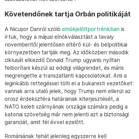
Követendőnek tartja Orbán politikáját
A Nicușor Danról szóló
elnökjelöltportrénkban
is
írtuk, hogy a májusi elnökválasztást a tavaly
novemberitől jelentősen eltérő kül- és belpolitikai
környezetben tartják meg. Az időközben második
ciklusát elkezdő Donald Trump ugyanis nyíltan
felborítani készül az eddigi világrendet, és máris
megrengette a transzatlanti kapcsolatokat. Ami a
leginkább rettegéssel tölti el a bukaresti vezetőket:
vannak arra utaló jelek, hogy Trump nem ellenzi az
orosz érdekszféra határainak kiterjesztését, a
NATO keleti szárnyának országai számára pedig a
katonai szövetség már nem jelenti azt a biztonsági
garanciát, amit fél évvel ezelőtt.
Romániának tehát jelenleg egyszerre kell