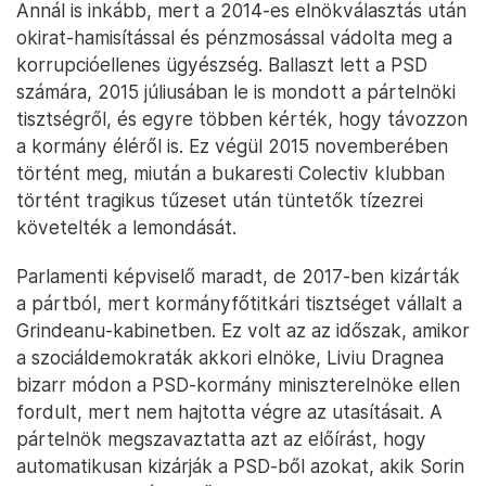
Annál is inkább, mert a 2014-es elnökválasztás után
okirat-hamisítással és pénzmosással vádolta meg a
korrupcióellenes ügyészség. Ballaszt lett a PSD
számára, 2015 júliusában le is mondott a pártelnöki
tisztségről, és egyre többen kérték, hogy távozzon
a kormány éléről is. Ez végül 2015 novemberében
történt meg, miután a bukaresti Colectiv klubban
történt tragikus tűzeset után tüntetők tízezrei
követelték a lemondását.
Parlamenti képviselő maradt, de 2017-ben kizárták
a pártból, mert kormányfőtitkári tisztséget vállalt a
Grindeanu-kabinetben. Ez volt az az időszak, amikor
a szociáldemokraták akkori elnöke, Liviu Dragnea
bizarr módon a PSD-kormány miniszterelnöke ellen
fordult, mert nem hajtotta végre az utasításait. A
pártelnök megszavaztatta azt az előírást, hogy
automatikusan kizárják a PSD-ből azokat, akik Sorin