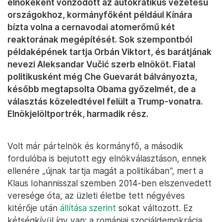
elnökeként vonzódott az autokratikus vezetésű
országokhoz, kormányfőként például Kínára
bízta volna a cernavodai atomerőmű két
reaktorának megépítését. Sok szempontból
példaképének tartja Orbán Viktort, és barátjának
nevezi Aleksandar Vučić szerb elnököt. Fiatal
politikusként még Che Guevarát bálványozta,
később megtapsolta Obama győzelmét, de a
választás közeledtével felült a Trump-vonatra.
Elnökjelöltportrék, harmadik rész.
Volt már pártelnök és kormányfő, a második
fordulóba is bejutott egy elnökválasztáson, ennek
ellenére „újnak tartja magát a politikában”, mert a
Klaus Iohannisszal szemben 2014-ben elszenvedett
veresége óta, az üzleti életbe tett négyéves
kitérője után
állítása szerint
sokat változott. Ez
kétségkívül így van: a romániai szociáldemokrácia