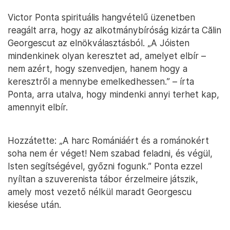
Victor Ponta spirituális hangvételű üzenetben
reagált arra, hogy az alkotmánybíróság kizárta Călin
Georgescut az elnökválasztásból. „A Jóisten
mindenkinek olyan keresztet ad, amelyet elbír –
nem azért, hogy szenvedjen, hanem hogy a
keresztről a mennybe emelkedhessen.” – írta
Ponta, arra utalva, hogy mindenki annyi terhet kap,
amennyit elbír.
Hozzátette: „A harc Romániáért és a románokért
soha nem ér véget! Nem szabad feladni, és végül,
Isten segítségével, győzni fogunk.” Ponta ezzel
nyíltan a szuverenista tábor érzelmeire játszik,
amely most vezető nélkül maradt Georgescu
kiesése után.