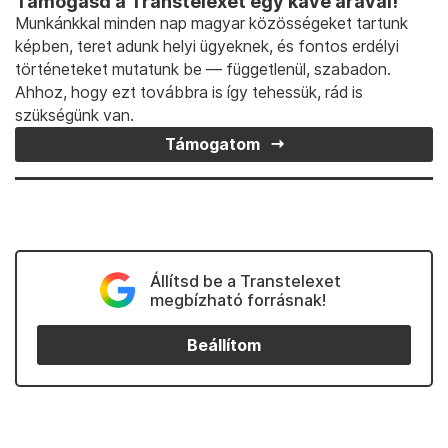
Támogasd a Transtelexet egy kávé árával!
Munkánkkal minden nap magyar közösségeket tartunk
képben, teret adunk helyi ügyeknek, és fontos erdélyi
történeteket mutatunk be — függetlenül, szabadon.
Ahhoz, hogy ezt továbbra is így tehessük, rád is
szükségünk van.
Támogatom
Állítsd be a Transtelexet
megbízható forrásnak!
Beállítom