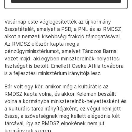
Vasárnap este véglegesítették az új kormány
összetételét, amelyet a PSD, a PNL és az RMDSZ
alkot a nemzeti kisebbségi frakció támogatásával.
Az RMDSZ először kapta meg a
pénzügyminisztériumot, amelyet Tánczos Barna
vezet majd, aki egyben miniszterelnök-helyettesi
tisztséget is betölt. Emellett Cseke Attila továbbra
is a fejlesztési minisztérium irányítója lesz.
Bár volt egy kör, amikor még a kultúrát is az
RMDSZ kapta volna, és akkor Kelemen beszállt
volna a kormányba miniszterelnök-helyettesként és
a kulturális tárca irányítójaként, ez végül nem jött
össze, a szövetségnek meg kellett elégednie két
tárcával, így az RMDSZ elnökének nem jut
kormányzati szerep.