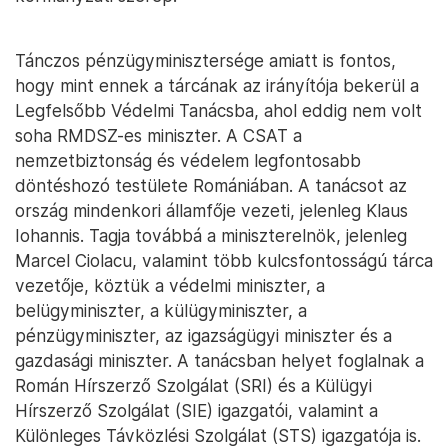
Tánczos pénzügyminisztersége amiatt is fontos,
hogy mint ennek a tárcának az irányítója bekerül a
Legfelsőbb Védelmi Tanácsba, ahol eddig nem volt
soha RMDSZ-es miniszter. A CSAT a
nemzetbiztonság és védelem legfontosabb
döntéshozó testülete Romániában. A tanácsot az
ország mindenkori államfője vezeti, jelenleg Klaus
Iohannis. Tagja továbbá a miniszterelnök, jelenleg
Marcel Ciolacu, valamint több kulcsfontosságú tárca
vezetője, köztük a védelmi miniszter, a
belügyminiszter, a külügyminiszter, a
pénzügyminiszter, az igazságügyi miniszter és a
gazdasági miniszter. A tanácsban helyet foglalnak a
Román Hírszerző Szolgálat (SRI) és a Külügyi
Hírszerző Szolgálat (SIE) igazgatói, valamint a
Különleges Távközlési Szolgálat (STS) igazgatója is.