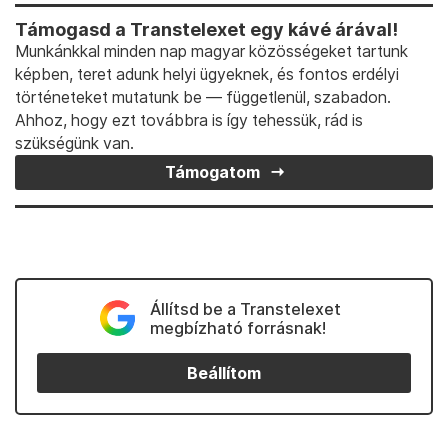
Támogasd a Transtelexet egy kávé árával!
Munkánkkal minden nap magyar közösségeket tartunk
képben, teret adunk helyi ügyeknek, és fontos erdélyi
történeteket mutatunk be — függetlenül, szabadon.
Ahhoz, hogy ezt továbbra is így tehessük, rád is
szükségünk van.
Támogatom
Állítsd be a Transtelexet
megbízható forrásnak!
Beállítom