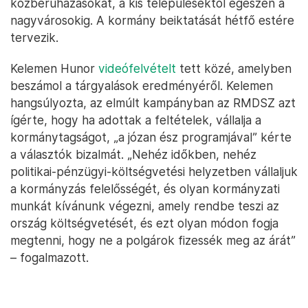
közberuházásokat, a kis településektől egészen a
nagyvárosokig. A kormány beiktatását hétfő estére
tervezik.
Kelemen Hunor
videófelvételt
tett közé, amelyben
beszámol a tárgyalások eredményéről. Kelemen
hangsúlyozta, az elmúlt kampányban az RMDSZ azt
ígérte, hogy ha adottak a feltételek, vállalja a
kormánytagságot, „a józan ész programjával” kérte
a választók bizalmát. „Nehéz időkben, nehéz
politikai-pénzügyi-költségvetési helyzetben vállaljuk
a kormányzás felelősségét, és olyan kormányzati
munkát kívánunk végezni, amely rendbe teszi az
ország költségvetését, és ezt olyan módon fogja
megtenni, hogy ne a polgárok fizessék meg az árát”
– fogalmazott.