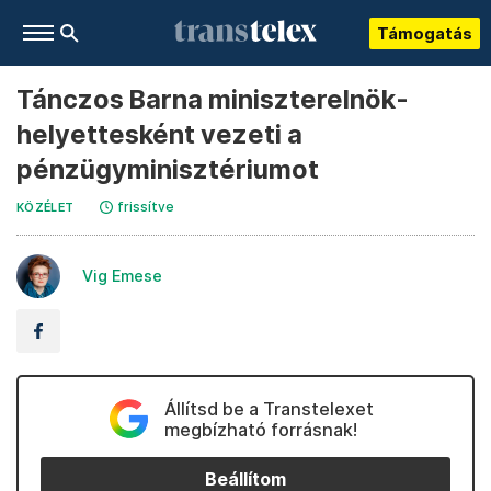
Támogatás
Tánczos Barna miniszterelnök-
helyettesként vezeti a
pénzügyminisztériumot
frissítve
KÖZÉLET
Vig Emese
Állítsd be a Transtelexet
megbízható forrásnak!
Beállítom