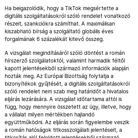
Ha beigazolódik, hogy a TikTok megsértette a
digitális szolgáltatásokról szóló rendelet vonatkozó
részeit, szankciókra számíthat. A maximálisan
kiszabható bírság a szolgáltató globális éves
forgalmának 6 százalékát kitevő összeg.
A vizsgálat megindításáról szóló döntést a román
hírszerző szolgálatoktól, valamint harmadik féltől
kapott jelentésekből származó információk alapján
hozták meg. Az Európai Bizottság folytatja a
bizonyítékok gyűjtését, a digitális szolgáltatásokról
szóló rendelet nem szab meg határidőt a hivatalos
eljárás lezárására. A vizsgálat időtartama attól is
függ, hogy mennyire összetett az ügy, illetve, hogy
a vállalat milyen mértékben hajlandó
együttműködni. Az eljárás során figyelembe veszik
a román hatóságok titkosszolgálati jelentéseit, a
titkosítás alól feloldott jelentésekből származó