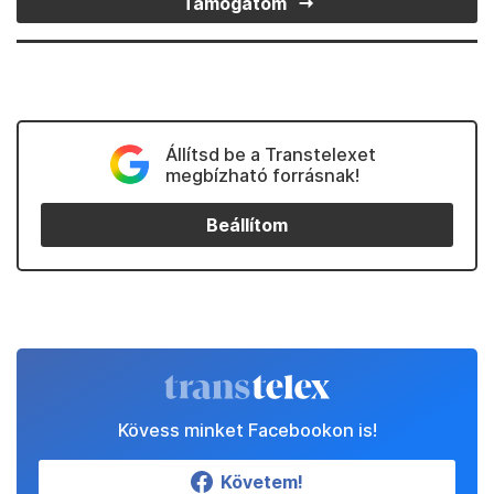
Támogatom
Állítsd be a Transtelexet
megbízható forrásnak!
Beállítom
Kövess minket Facebookon is!
Követem!