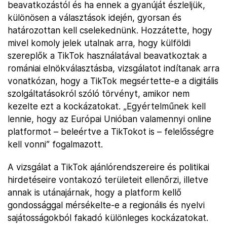
beavatkozástól és ha ennek a gyanúját észleljük,
különösen a választások idején, gyorsan és
határozottan kell cselekednünk. Hozzátette, hogy
mivel komoly jelek utalnak arra, hogy külföldi
szereplők a TikTok használatával beavatkoztak a
romániai elnökválasztásba, vizsgálatot indítanak arra
vonatkózan, hogy a TikTok megsértette-e a digitális
szolgáltatásokról szóló törvényt, amikor nem
kezelte ezt a kockázatokat. „Egyértelműnek kell
lennie, hogy az Európai Unióban valamennyi online
platformot – beleértve a TikTokot is – felelősségre
kell vonni” fogalmazott.
A vizsgálat a TikTok ajánlórendszereire és politikai
hirdetéseire vontakozó területeit ellenőrzi, illetve
annak is utánajárnak, hogy a platform kellő
gondossággal mérsékelte-e a regionális és nyelvi
sajátosságokból fakadó különleges kockázatokat.