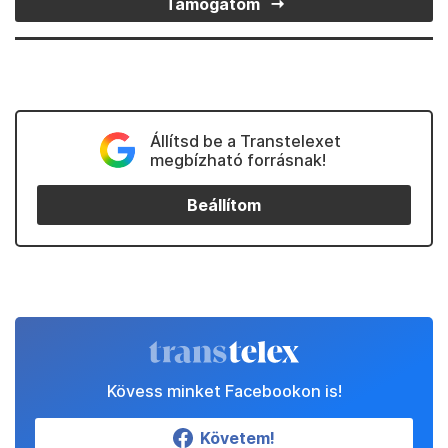
Támogatom
Állítsd be a Transtelexet
megbízható forrásnak!
Beállítom
Kövess minket Facebookon is!
Követem!