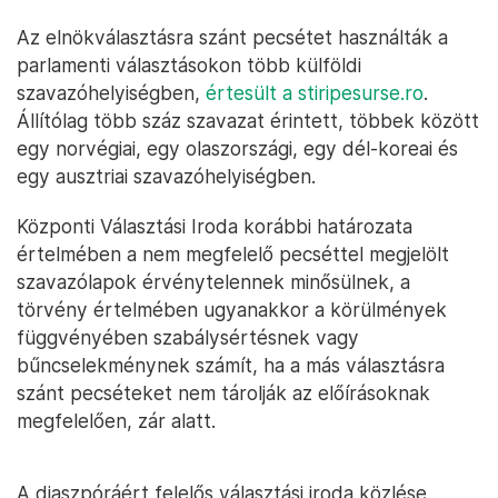
Az elnökválasztásra szánt pecsétet használták a
parlamenti választásokon több külföldi
szavazóhelyiségben,
értesült a stiripesurse.ro
.
Állítólag több száz szavazat érintett, többek között
egy norvégiai, egy olaszországi, egy dél-koreai és
egy ausztriai szavazóhelyiségben.
Központi Választási Iroda korábbi határozata
értelmében a nem megfelelő pecséttel megjelölt
szavazólapok érvénytelennek minősülnek, a
törvény értelmében ugyanakkor a körülmények
függvényében szabálysértésnek vagy
bűncselekménynek számít, ha a más választásra
szánt pecséteket nem tárolják az előírásoknak
megfelelően, zár alatt.
A diaszpóráért felelős választási iroda közlése