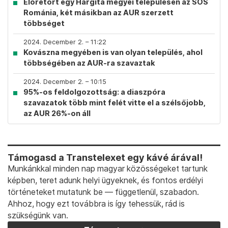
Előretört egy Hargita megyei településen az SOS
Románia, két másikban az AUR szerzett
többséget
2024. December 2. – 11:22
Kovászna megyében is van olyan település, ahol
többségében az AUR-ra szavaztak
2024. December 2. – 10:15
95%-os feldolgozottság: a diaszpóra
szavazatok több mint felét vitte el a szélsőjobb,
az AUR 26%-on áll
Támogasd a Transtelexet egy kávé árával!
Munkánkkal minden nap magyar közösségeket tartunk
képben, teret adunk helyi ügyeknek, és fontos erdélyi
történeteket mutatunk be — függetlenül, szabadon.
Ahhoz, hogy ezt továbbra is így tehessük, rád is
szükségünk van.