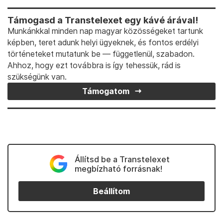
Támogasd a Transtelexet egy kávé árával!
Munkánkkal minden nap magyar közösségeket tartunk
képben, teret adunk helyi ügyeknek, és fontos erdélyi
történeteket mutatunk be — függetlenül, szabadon.
Ahhoz, hogy ezt továbbra is így tehessük, rád is
szükségünk van.
Támogatom
Állítsd be a Transtelexet
megbízható forrásnak!
Beállítom