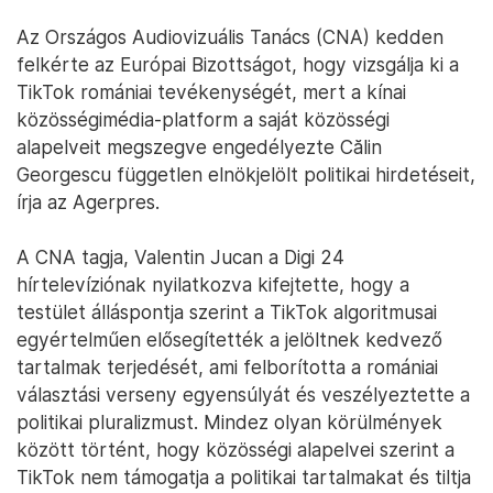
Az Országos Audiovizuális Tanács (CNA) kedden
felkérte az Európai Bizottságot, hogy vizsgálja ki a
TikTok romániai tevékenységét, mert a kínai
közösségimédia-platform a saját közösségi
alapelveit megszegve engedélyezte Călin
Georgescu független elnökjelölt politikai hirdetéseit,
írja az Agerpres.
A CNA tagja, Valentin Jucan a Digi 24
hírtelevíziónak nyilatkozva kifejtette, hogy a
testület álláspontja szerint a TikTok algoritmusai
egyértelműen elősegítették a jelöltnek kedvező
tartalmak terjedését, ami felborította a romániai
választási verseny egyensúlyát és veszélyeztette a
politikai pluralizmust. Mindez olyan körülmények
között történt, hogy közösségi alapelvei szerint a
TikTok nem támogatja a politikai tartalmakat és tiltja