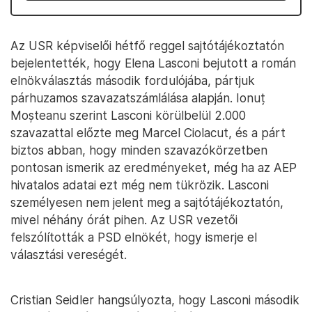
Az USR képviselői hétfő reggel sajtótájékoztatón
bejelentették, hogy Elena Lasconi bejutott a román
elnökválasztás második fordulójába, pártjuk
párhuzamos szavazatszámlálása alapján. Ionuț
Moșteanu szerint Lasconi körülbelül 2.000
szavazattal előzte meg Marcel Ciolacut, és a párt
biztos abban, hogy minden szavazókörzetben
pontosan ismerik az eredményeket, még ha az AEP
hivatalos adatai ezt még nem tükrözik. Lasconi
személyesen nem jelent meg a sajtótájékoztatón,
mivel néhány órát pihen. Az USR vezetői
felszólították a PSD elnökét, hogy ismerje el
választási vereségét.
Cristian Seidler hangsúlyozta, hogy Lasconi második