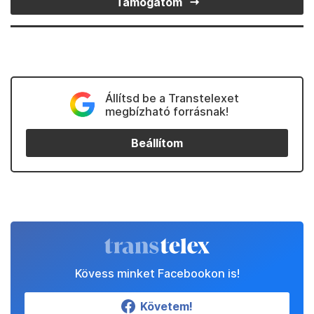
Támogatom
Állítsd be a Transtelexet
megbízható forrásnak!
Beállítom
Kövess minket Facebookon is!
Követem!