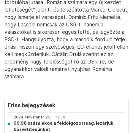
fordulóba jutása „Románia számára egy új kezdet
lehetőségét” jelenti, és felszólította Marcel Ciolacut,
hogy ismerje el vereségét. Dominic Fritz kiemelte,
hogy Lasconi nemcsak az USR-t, hanem a
választókat is sikeresen egyesítette, és legyőzte a
PSD-t. Hangsúlyozta, hogy a második forduló tétje
óriási, hiszen egy szélsőséges, EU-ellenes jelölt ellen
kell megküzdeniük. Cătălin Drulă szerint ez az
eredmény nagy felelősséget ró az USR-re, de
ugyanakkor valódi reményt nyújthat Románia
számára.
Friss bejegyzések
2024. November 25. – 13:34
99,98 százalékos a feldolgozottság, lezárjuk
közvetítésünket