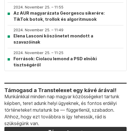
2024. November 25. – 11:55
Az AUR magyarázata Georgescu sikerére:
TikTok botok, trollok és algoritmusok
2024. November 25. – 11:49
Elena Lasconi köszönetet mondott a
szavazóinak
2024. November 25. – 11:25
Források: Ciolacu lemond a PSD elnöki
tisztségéről
Támogasd a Transtelexet egy kávé árával!
Munkánkkal minden nap magyar közösségeket tartunk
képben, teret adunk helyi ügyeknek, és fontos erdélyi
történeteket mutatunk be — függetlenül, szabadon.
Ahhoz, hogy ezt továbbra is így tehessük, rád is
szükségünk van.