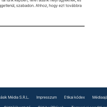
artunk képben, teret adunk helyi ügyeknek, és
ggetlenül, szabadon. Ahhoz, hogy ezt továbbra
sik Média S.R.L.
Impresszum
Etikai kódex
Médiaajá