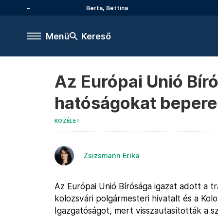
Berta, Bettina
Menü
Kereső
Az Európai Unió Bíró
hatóságokat bepere
KÖZÉLET
Zsizsmann Erika
Az Európai Unió Bírósága igazat adott a t
kolozsvári polgármesteri hivatalt és a Ko
Igazgatóságot, mert visszautasították a 