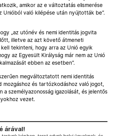
atkozik, amikor az e változtatás elismerése
z Unióból való kilépése után nyújtották be”.
ogy „az utónév és nemi identitás jogvita
őtt, illetve az azt követő átmeneti
kell tekinteni, hogy arra az Unió egyik
 hogy az Egyesült Királyság már nem az Unió
alkalmazását ebben az esetben”.
szerűen megváltoztatott nemi identitás
d mozgáshoz és tartózkodáshoz való jogot,
n a személyazonosság igazolását, és jelentős
ányokhoz vezet.
 árával!