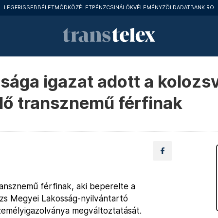
LEGFRISSEBB
ÉLETMÓD
KÖZÉLET
PÉNZCSINÁLÓK
VÉLEMÉNY
ZÖLD
ADATBANK.RO
sága igazat adott a kolozsv
lő transznemű férfinak
ransznemű férfinak, aki beperelte a
lozs Megyei Lakosság-nyilvántartó
személyigazolványa megváltoztatását.