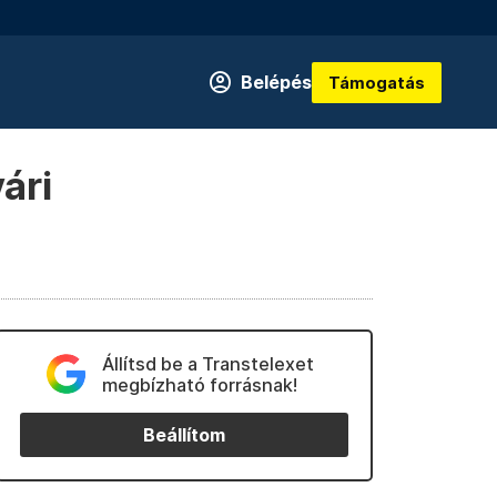
Belépés
Támogatás
ári
Állítsd be a Transtelexet
megbízható forrásnak!
Beállítom