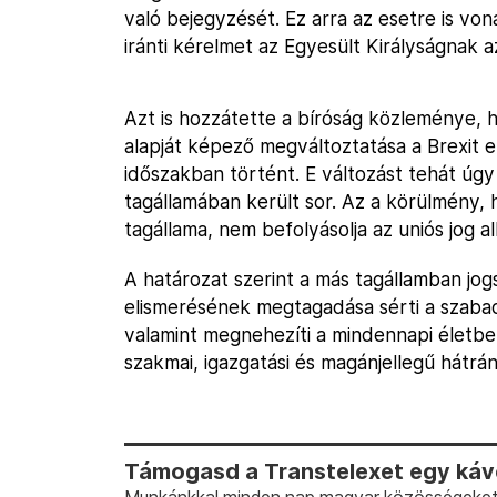
való bejegyzését. Ez arra az esetre is von
iránti kérelmet az Egyesült Királyságnak a
Azt is hozzátette a bíróság közleménye, h
alapját képező megváltoztatása a Brexit el
időszakban történt. E változást tehát úgy 
tagállamában került sor. Az a körülmény,
tagállama, nem befolyásolja az uniós jog 
A határozat szerint a más tagállamban jog
elismerésének megtagadása sérti a szaba
valamint megnehezíti a mindennapi életbe
szakmai, igazgatási és magánjellegű hátr
Támogasd a Transtelexet egy kávé