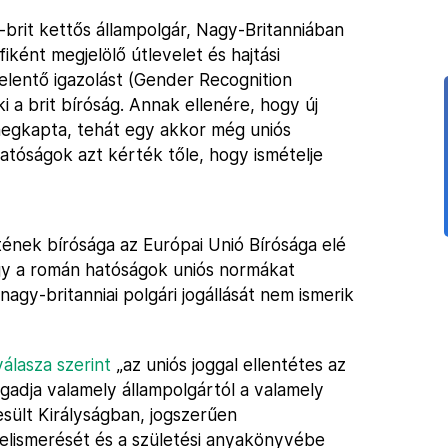
n-brit kettős állampolgár, Nagy-Britanniában
iként megjelölő útlevelet és hajtási
elentő igazolást (Gender Recognition
i a brit bíróság. Annak ellenére, hogy új
megkapta, tehát egy akkor még uniós
 hatóságok azt kérték tőle, hogy ismételje
ének bírósága az Európai Unió Bírósága elé
ogy a román hatóságok uniós normákat
nagy-britanniai polgári jogállását nem ismerik
válasza szerint
„az uniós joggal ellentétes az
gadja valamely állampolgártól a valamely
sült Királyságban, jogszerűen
 elismerését és a születési anyakönyvébe