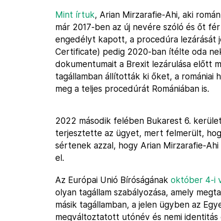
Mint írtuk
, Arian Mirzarafie-Ahi, aki romá
már 2017-ben az új nevére szóló és őt férf
engedélyt kapott, a procedúra lezárását j
Certificate) pedig 2020-ban ítélte oda nek
dokumentumait a Brexit lezárulása előtt 
tagállamban állították ki őket, a romániai
meg a teljes procedúrát Romániában is.
2022 második felében Bukarest 6. kerület
terjesztette az ügyet, mert felmerült, h
sértenek azzal, hogy Arian Mirzarafie-Ahi 
el.
Az Európai Unió Bíróságának
október 4-i 
olyan tagállam szabályozása, amely megta
másik tagállamban, a jelen ügyben az Egye
megváltoztatott utónév és nemi identitás