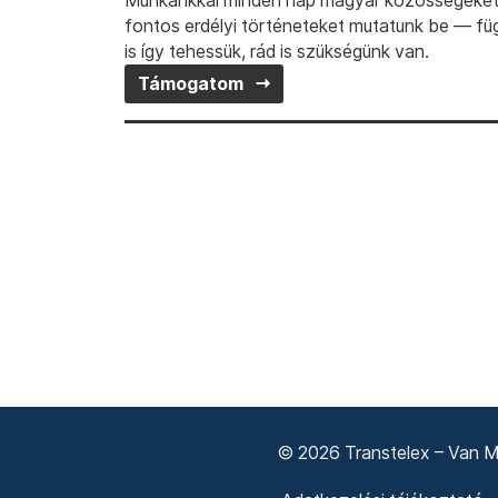
Munkánkkal minden nap magyar közösségeket t
fontos erdélyi történeteket mutatunk be — fü
is így tehessük, rád is szükségünk van.
Támogatom
© 2026 Transtelex – Van Má