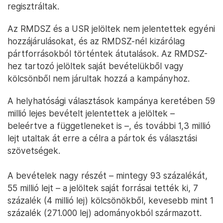
regisztráltak.
Az RMDSZ és a USR jelöltek nem jelentettek egyéni
hozzájárulásokat, és az RMDSZ-nél kizárólag
pártforrásokból történtek átutalások. Az RMDSZ-
hez tartozó jelöltek saját bevételükből vagy
kölcsönből nem járultak hozzá a kampányhoz.
A helyhatósági választások kampánya keretében 59
millió lejes bevételt jelentettek a jelöltek –
beleértve a függetleneket is –, és további 1,3 millió
lejt utaltak át erre a célra a pártok és választási
szövetségek.
A bevételek nagy részét – mintegy 93 százalékát,
55 millió lejt – a jelöltek saját forrásai tették ki, 7
százalék (4 millió lej) kölcsönökből, kevesebb mint 1
százalék (271.000 lej) adományokból származott.