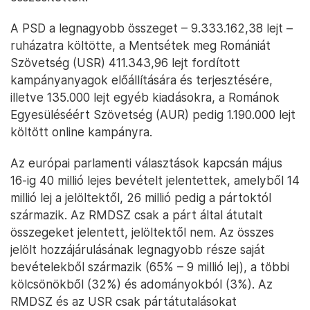
A PSD a legnagyobb összeget – 9.333.162,38 lejt –
ruházatra költötte, a Mentsétek meg Romániát
Szövetség (USR) 411.343,96 lejt fordított
kampányanyagok előállítására és terjesztésére,
illetve 135.000 lejt egyéb kiadásokra, a Románok
Egyesüléséért Szövetség (AUR) pedig 1.190.000 lejt
költött online kampányra.
Az európai parlamenti választások kapcsán május
16-ig 40 millió lejes bevételt jelentettek, amelyből 14
millió lej a jelöltektől, 26 millió pedig a pártoktól
származik. Az RMDSZ csak a párt által átutalt
összegeket jelentett, jelöltektől nem. Az összes
jelölt hozzájárulásának legnagyobb része saját
bevételekből származik (65% – 9 millió lej), a többi
kölcsönökből (32%) és adományokból (3%). Az
RMDSZ és az USR csak pártátutalásokat