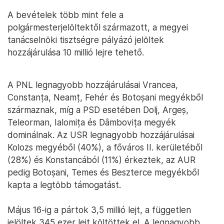
A bevételek több mint fele a
polgármesterjelöltektől származott, a megyei
tanácselnöki tisztségre pályázó jelöltek
hozzájárulása 10 millió lejre tehető.
A PNL legnagyobb hozzájárulásai Vrancea,
Constanța, Neamț, Fehér és Botoșani megyékből
származnak, míg a PSD esetében Dolj, Argeș,
Teleorman, Ialomița és Dâmbovița megyék
dominálnak. Az USR legnagyobb hozzájárulásai
Kolozs megyéből (40%), a főváros II. kerületéből
(28%) és Konstancából (11%) érkeztek, az AUR
pedig Botoșani, Temes és Beszterce megyékből
kapta a legtöbb támogatást.
Május 16-ig a pártok 3,5 millió lejt, a független
jelöltek 345 ezer lejt költöttek el. A legnagyobb