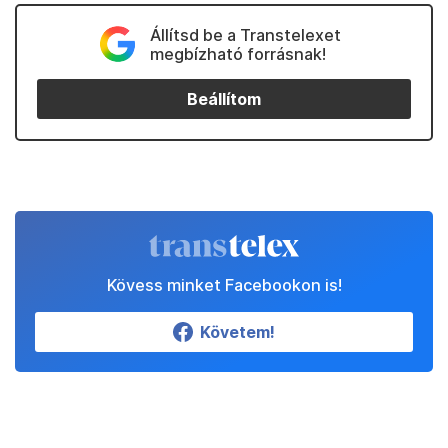
Állítsd be a Transtelexet
megbízható forrásnak!
Beállítom
Kövess minket Facebookon is!
Követem!