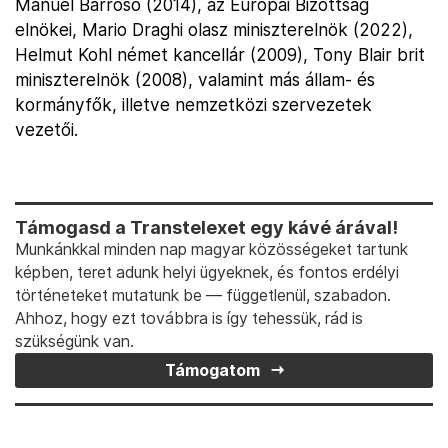
Manuel Barroso (2014), az Európai Bizottság
elnökei, Mario Draghi olasz miniszterelnök (2022),
Helmut Kohl német kancellár (2009), Tony Blair brit
miniszterelnök (2008), valamint más állam- és
kormányfők, illetve nemzetközi szervezetek
vezetői.
Támogasd a Transtelexet egy kávé árával!
Munkánkkal minden nap magyar közösségeket tartunk
képben, teret adunk helyi ügyeknek, és fontos erdélyi
történeteket mutatunk be — függetlenül, szabadon.
Ahhoz, hogy ezt továbbra is így tehessük, rád is
szükségünk van.
Támogatom