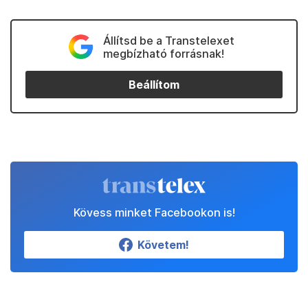
Állítsd be a Transtelexet
megbízható forrásnak!
Beállítom
Kövess minket Facebookon is!
Követem!