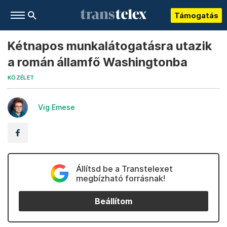
Támogatás
Kétnapos munkalátogatásra utazik
a román államfő Washingtonba
KÖZÉLET
Vig Emese
Állítsd be a Transtelexet
megbízható forrásnak!
Beállítom