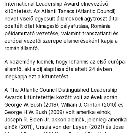
International Leadership Award elnevezésű
kitüntetést. Az Atlanti Tanács (Atlantic Council)
nevet viselő egyesült államokbeli agytröszt által
odaítélt díjat kimagasló pályafutása, Románia
példamutató vezetése, valamint transzatlanti és
európai vezetői szerepe elismeréseként kapja a
román államfő.
A közlemény kiemeli, hogy Iohannis az első európai
államfő, aki a díj alapítása óta eltelt 24 évben
megkapja ezt a kitüntetést.
A The Atlantic Council Distinguished Leadership
Awards kitüntetettjei között volt az évek során
George W. Bush (2018), William J. Clinton (2010) és
George H.W. Bush (2009) volt amerikai elnök,
Joseph R. Biden Jr. akkori alelnök, jelenlegi amerikai
elnök (2011), Ursula von der Leyen (2021) és Jose