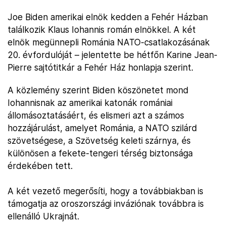
Joe Biden amerikai elnök kedden a Fehér Házban
találkozik Klaus Iohannis román elnökkel. A két
elnök megünnepli Románia NATO-csatlakozásának
20. évfordulóját – jelentette be hétfőn Karine Jean-
Pierre sajtótitkár a Fehér Ház honlapja szerint.
A közlemény szerint Biden köszönetet mond
Iohannisnak az amerikai katonák romániai
állomásoztatásáért, és elismeri azt a számos
hozzájárulást, amelyet Románia, a NATO szilárd
szövetségese, a Szövetség keleti szárnya, és
különösen a fekete-tengeri térség biztonsága
érdekében tett.
A két vezető megerősíti, hogy a továbbiakban is
támogatja az oroszországi inváziónak továbbra is
ellenálló Ukrajnát.