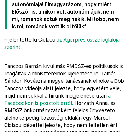
autonómiája! Elmagyarázom, hogy miért.
Először is, amikor volt autonómiájuk, nem
mi, románok adtuk meg nekik. Mi több, nem
is mi, románok vettük el tőlük”
– jelentette ki Ciolacu
az Agerpres összefoglalója
szerint
.
Tánczos Barnán kívül más RMDSZ-es politikusok is
reagáltak a miniszterelnök kijelentéseire. Tamás
Sándor, Kovászna megye tanácsának elnöke előbb
Tánczos videója alatt jelezte, hogy egyetért vele,
majd nem sokkal a hírünk megjelenése után
a
Facebookon is posztolt erről.
Horváth Anna, az
RMDSZ önkormányzatokért felelős ügyvezető
alelnöke pedig közösségi oldalán egy Marcel
Ciolacu idézettel jelezte, hogy nem feltétlen ért