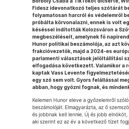
Borboly Csaba a TikTokot dicsérte, Wi
Fidesz idevonatkozó teljes szótárát 
folyamatosan harcról és védelemről be
próbálta körvonalazni, ennek is volt e
késéssel indították Kolozsváron a Sz
megbeszéléseit, amelynek fő napirend
Hunor politikai beszámolója, az azt kö
frakcióvezetők, majd a 2024-es európ
parlamenti választások jelöltállítási
elfogadása következett. Valamikor a
kaptak Vass Levente figyelmeztetésér
egy szó sem volt. Gyors felállással m
abban, hogy győzni fognak, és minden
Kelemen Hunor eleve a győzelemről szóló fe
beszámolóját. Elmagyarázta, az ő szemszö
és jobbnak kell lennie. Új és jobb elnökö
aki szerint ez az év a következő tízet fog