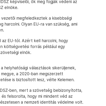
MDSZ képviselői, ők meg fogják védeni az
SZ elnöke.
 vezetői megfeledkeztek a kisebbségi
 harcolni. Olyan EU-ra van szükség, ami
en.
az EU-tól. Azért kell harcolni, hogy
 költségvetési forrás például egy
szövetségi elnök.
y a helyhatósági választások sikerüljenek,
 megye, a 2020-ban megszerzett
tése is biztosított lesz, vélte Kelemen.
DSZ-ben, mert a szövetség bebizonyította,
, és felsorolta, hogy mi mindent véd az
szetesen a nemzeti identitás védelme volt.