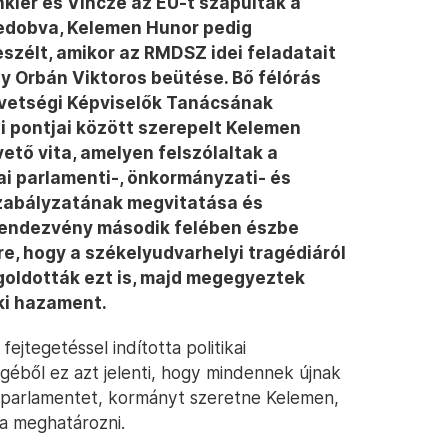
nkler és Vincze az EU-t szapulták a
bedobva, Kelemen Hunor pedig
szélt, amikor az RMDSZ idei feladatait
gy Orbán Viktoros beütése. Bő félórás
övetségi Képviselők Tanácsának
i pontjai között szerepelt Kelemen
vető vita, amelyen felszólaltak a
ai parlamenti-, önkormányzati- és
 szabályzatának megvitatása és
 rendezvény második felében észbe
e, hogy a székelyudvarhelyi tragédiáról
egoldották ezt is, majd megegyeztek
ki hazament.
jtegetéssel indította politikai
géből ez azt jelenti, hogy mindennek újnak
t, parlamentet, kormányt szeretne Kelemen,
ja meghatározni.