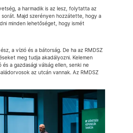
etség, a harmadik is az lesz, folytatta az
sorát. Majd szerényen hozzátette, hogy a
adni minden lehetőséget, hogy ismét
 ész, a vízió és a bátorság. De ha az RMDSZ
éseket meg tudja akadályozni. Kelemen
ó és a gazdasági válság ellen, senki ne
családorvosok az utcán vannak. Az RMDSZ