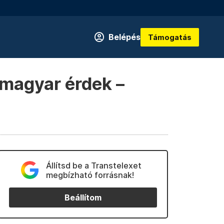
Belépés
Támogatás
 magyar érdek –
Állítsd be a Transtelexet
megbízható forrásnak!
Beállítom