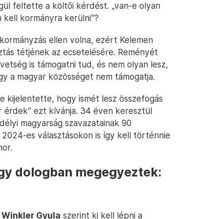
l feltette a költői kérdést. „van-e olyan
 kell kormányra kerülni”?
 kormányzás ellen volna, ezért Kelemen
sztás tétjének az ecsetelésére. Reményét
szövetség is támogatni tud, és nem olyan lesz,
hogy a magyar közösséget nem támogatja.
kijelentette, hogy ismét lesz összefogás
 érdek” ezt kívánja. 34 éven keresztül
rdélyi magyarság szavazatainak 90
2024-es választásokon is így kell történnie
nor.
i egy dologban megegyeztek:
 Winkler Gyula
szerint ki kell lépni a