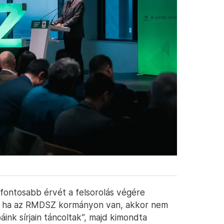
fontosabb érvét a felsorolás végére
gy ha az RMDSZ kormányon van, akkor nem
nk sírjain táncoltak”, majd kimondta