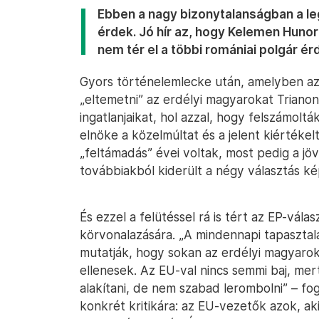
Ebben a nagy bizonytalanságban a l
érdek. Jó hír az, hogy Kelemen Hunor
nem tér el a többi romániai polgár ér
Gyors történelemlecke után, amelyben az
„eltemetni” az erdélyi magyarokat Trianon
ingatlanjaikat, hol azzal, hogy felszámol
elnöke a közelmúltat és a jelent kiértéke
„feltámadás” évei voltak, most pedig a jövő
továbbiakból kiderült a négy választás ké
És ezzel a felütéssel rá is tért az EP-v
körvonalazására. „A mindennapi tapaszta
mutatják, hogy sokan az erdélyi magyaro
ellenesek. Az EU-val nincs semmi baj, mert
alakítani, de nem szabad lerombolni” – fo
konkrét kritikára: az EU-vezetők azok, a