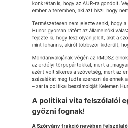
konkrétan is, hogy az AUR-ra gondolt. Végü
ember a teremben, aki azt hiszi, hogy nem
Természetesen nem jelezte senki, hogy a
Hunor gyorsan rátért az államelnöki vála
fejezte ki, hogy lesz olyan jelölt, akit a 
mint Iohannis, akiről többször kiderült, 
Mondanivalójának végén az RMDSZ elnöke 
az erdélyi törpepártokkal, mert a „magyar
azért volt sikeres a szövetség, mert az e
százalékát meg tudta szerezni és ennek a 
– zárta politikai beszámolóját Kelemen Hu
A politikai vita felszólaló
győzni fognak!
A Szórvány frakció nevében felszólaló