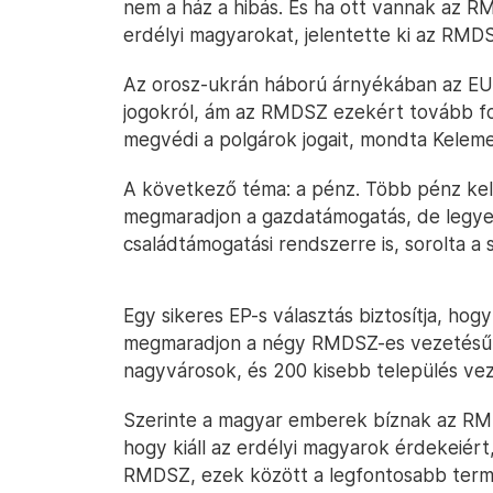
nem a ház a hibás. És ha ott vannak az R
erdélyi magyarokat, jelentette ki az RMD
Az orosz-ukrán háború árnyékában az EU
jogokról, ám az RMDSZ ezekért tovább fog
megvédi a polgárok jogait, mondta Kelem
A következő téma: a pénz. Több pénz kell 
megmaradjon a gazdatámogatás, de legyen
családtámogatási rendszerre is, sorolta a 
Egy sikeres EP-s választás biztosítja, hog
megmaradjon a négy RMDSZ-es vezetésű
nagyvárosok, és 200 kisebb település veze
Szerinte a magyar emberek bíznak az RM
hogy kiáll az erdélyi magyarok érdekeiért
RMDSZ, ezek között a legfontosabb termé