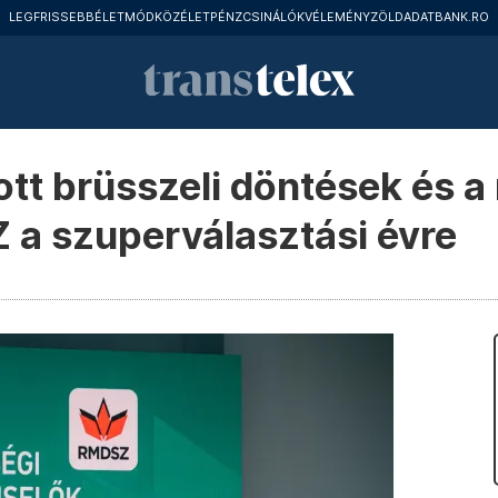
LEGFRISSEBB
ÉLETMÓD
KÖZÉLET
PÉNZCSINÁLÓK
VÉLEMÉNY
ZÖLD
ADATBANK.RO
ott brüsszeli döntések és a
 a szuperválasztási évre