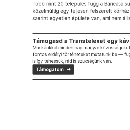
Több mint 20 település függ a Băneasa sü
közelmúltig egy teljesen felszerelt kórhá
szerint egyetlen épülete van, ami nem állj
Támogasd a Transtelexet egy kávé
Munkánkkal minden nap magyar közösségeket t
fontos erdélyi történeteket mutatunk be — fü
is így tehessük, rád is szükségünk van.
Támogatom