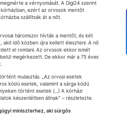
, megmérte a vérnyomását. A Digi24 szerint
a kórházban, ezért az orvosok mentőt
órházba szállítsák át a nőt.
rvosai háromszor hívták a mentőt, és két
 akit idő közben újra kellett éleszteni. A nő
zdett el romlani. Az orvosok ekkor ismét
n belül megérkezett. De ekkor már a 75 éves
.
történt mulasztás. „Az orvosi esetek
ros kódú esetek, valamint a sárga kódú
yeken történt esetek (...) A kórházi
latok készenlétben állnak” – részletezte.
ügyi miniszterhez, aki sürgős