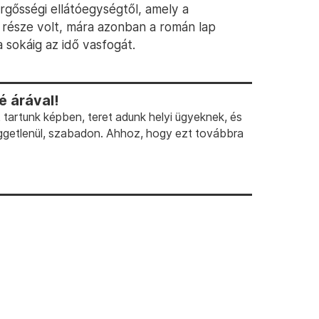
rgősségi ellátóegységtől, amely a
z része volt, mára azonban a román lap
a sokáig az idő vasfogát.
 árával!
artunk képben, teret adunk helyi ügyeknek, és
ggetlenül, szabadon. Ahhoz, hogy ezt továbbra