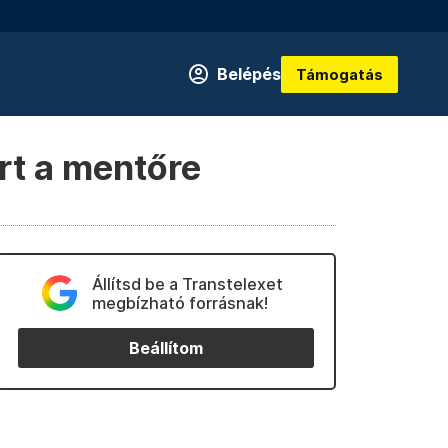
Belépés
Támogatás
rt a mentőre
Állítsd be a Transtelexet
megbízható forrásnak!
Beállítom