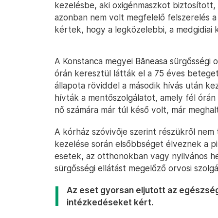
kezelésbe, aki oxigénmaszkot biztosított
azonban nem volt megfelelő felszerelés 
kértek, hogy a legközelebbi, a medgidiai k
A Konstanca megyei Băneasa sürgősségi o
órán keresztül látták el a 75 éves beteget,
állapota röviddel a második hívás után ke
hívták a mentőszolgálatot, amely fél órá
nő számára már túl késő volt, már meghalt
A kórház szóvivője szerint részükről nem 
kezelése során elsőbbséget élveznek a pi
esetek, az otthonokban vagy nyilvános hel
sürgősségi ellátást megelőző orvosi szolgá
Az eset gyorsan eljutott az egészség
intézkedéseket kért.