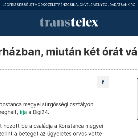
LEGFRISSEBB
ÉLETMÓD
KÖZÉLET
PÉNZCSINÁLÓK
VÉLEMÉNY
ZÖLD
ADATBANK.RO
rházban, miután két órát vá
onstanca megyei sürgősségi osztályon,
meghalt,
írja
a Digi24.
 hozott be a családja a Konstanca megyei
zerint a beteget az ügyeletes orvos vette