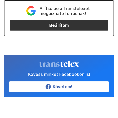
Állítsd be a Transtelexet
megbízható forrásnak!
Beállítom
Kövess minket Facebookon is!
Követem!