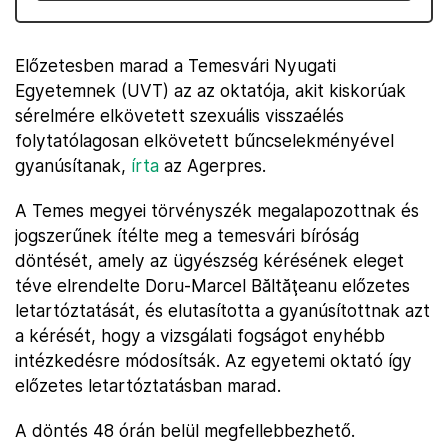
Előzetesben marad a Temesvári Nyugati
Egyetemnek (UVT) az az oktatója, akit kiskorúak
sérelmére elkövetett szexuális visszaélés
folytatólagosan elkövetett bűncselekményével
gyanúsítanak,
írta
az Agerpres.
A Temes megyei törvényszék megalapozottnak és
jogszerűnek ítélte meg a temesvári bíróság
döntését, amely az ügyészség kérésének eleget
téve elrendelte Doru-Marcel Băltăţeanu előzetes
letartóztatását, és elutasította a gyanúsítottnak azt
a kérését, hogy a vizsgálati fogságot enyhébb
intézkedésre módosítsák. Az egyetemi oktató így
előzetes letartóztatásban marad.
A döntés 48 órán belül megfellebbezhető.