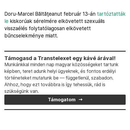
Doru-Marcel Băltăţeanut február 13-án
tartóztatták
le
kiskorúak sérelmére elkövetett szexuális
visszaélés folytatólagosan elkövetett
bűncselekménye miatt.
Támogasd a Transtelexet egy kávé árával!
Munkánkkal minden nap magyar közösségeket tartunk
képben, teret adunk helyi ügyeknek, és fontos erdélyi
történeteket mutatunk be — függetlenül, szabadon.
Ahhoz, hogy ezt továbbra is így tehessük, rád is
szükségünk van.
Támogatom