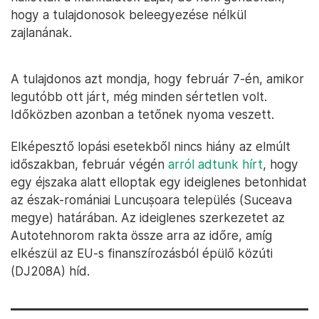
hogy a tulajdonosok beleegyezése nélkül
zajlanának.
A tulajdonos azt mondja, hogy február 7-én, amikor
legutóbb ott járt, még minden sértetlen volt.
Időközben azonban a tetőnek nyoma veszett.
Elképesztő lopási esetekből nincs hiány az elmúlt
időszakban, február végén
arról adtunk hírt
, hogy
egy éjszaka alatt elloptak egy ideiglenes betonhidat
az észak-romániai Luncușoara település (Suceava
megye) határában. Az ideiglenes szerkezetet az
Autotehnorom rakta össze arra az időre, amíg
elkészül az EU-s finanszírozásból épülő közúti
(DJ208A) híd.