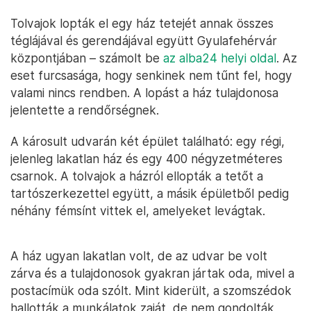
Tolvajok lopták el egy ház tetejét annak összes
téglájával és gerendájával együtt Gyulafehérvár
központjában – számolt be
az alba24 helyi oldal
. Az
eset furcsasága, hogy senkinek nem tűnt fel, hogy
valami nincs rendben. A lopást a ház tulajdonosa
jelentette a rendőrségnek.
A károsult udvarán két épület található: egy régi,
jelenleg lakatlan ház és egy 400 négyzetméteres
csarnok. A tolvajok a házról ellopták a tetőt a
tartószerkezettel együtt, a másik épületből pedig
néhány fémsínt vittek el, amelyeket levágtak.
A ház ugyan lakatlan volt, de az udvar be volt
zárva és a tulajdonosok gyakran jártak oda, mivel a
postacímük oda szólt. Mint kiderült, a szomszédok
hallották a munkálatok zaját, de nem gondolták,