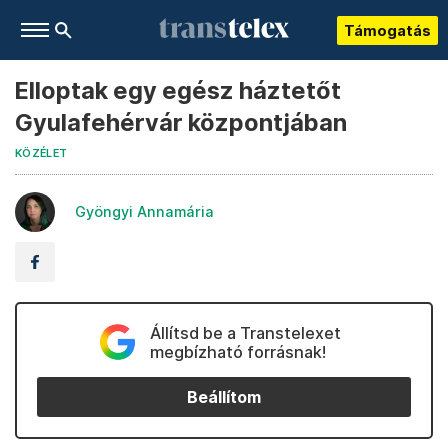
Támogatás
Elloptak egy egész háztetőt
Gyulafehérvár központjában
KÖZÉLET
Gyöngyi Annamária
Állítsd be a Transtelexet
megbízható forrásnak!
Beállítom