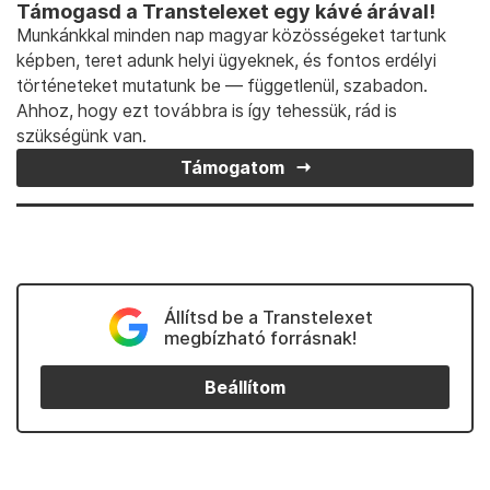
Támogasd a Transtelexet egy kávé árával!
Munkánkkal minden nap magyar közösségeket tartunk
képben, teret adunk helyi ügyeknek, és fontos erdélyi
történeteket mutatunk be — függetlenül, szabadon.
Ahhoz, hogy ezt továbbra is így tehessük, rád is
szükségünk van.
Támogatom
Állítsd be a Transtelexet
megbízható forrásnak!
Beállítom