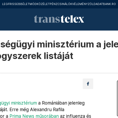
LEGFRISSEBB
ÉLETMÓD
KÖZÉLET
PÉNZCSINÁLÓK
VÉLEMÉNY
ZÖLD
ADATBANK.RO
ségügyi minisztérium a jel
gyszerek listáját
ügyi minisztérium
a Romániában jelenleg
áját. Erre még Alexandru Rafila
kor a
Prima News műsorában
az influenza és