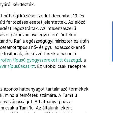
nyáról kérdezték.
 hétvégi közlése szerint december 19. és
úti fertőzéses esetet jelentettek. Az előző
ést regisztráltak. Az influenzaszerű
ével párhuzamosa egyre erősödtek a
andru Rafila egészségügyi miniszter ez után
racetamol típusú hő- és gyulladáscsökkentő
tosítanak, és közzé teszik a hasonló
rofen típusú gyógyszereket itt összegzi
, a
ivir típusúakat itt
. Ez utóbbi csak receptre
az azonos hatóanyagot tartalmazó termékek
ek, mind a felnőttek számára. A Tamiflu
 a nyilvánosságot. A hatóanyag neve
em csak a Tamiflu. Az általunk lekért