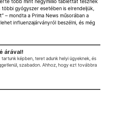
zerte több mint négymillió tablettát tesznek
 a többi gyógyszer esetében is elrendeljük,
ot” – mondta a Prima News műsorában a
lehet influenzajárványról beszélni, és még
 árával!
artunk képben, teret adunk helyi ügyeknek, és
ggetlenül, szabadon. Ahhoz, hogy ezt továbbra