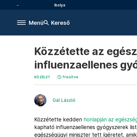
Ibolya
Menü
Kereső
Közzétette az egész
influenzaellenes gyó
frissítve
KÖZÉLET
Gál László
Közzétette kedden
honlapján az egészség
kapható influenzaellenes gyógyszerek list
egészségügyi miniszter tett ígéretet, ami