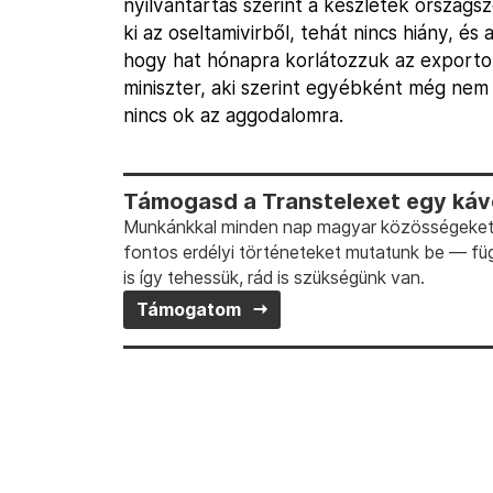
nyilvántartás szerint a készletek országs
ki az oseltamivirből, tehát nincs hiány, és
hogy hat hónapra korlátozzuk az export
miniszter, aki szerint egyébként még nem 
nincs ok az aggodalomra.
Támogasd a Transtelexet egy kávé
Munkánkkal minden nap magyar közösségeket t
fontos erdélyi történeteket mutatunk be — fü
is így tehessük, rád is szükségünk van.
Támogatom