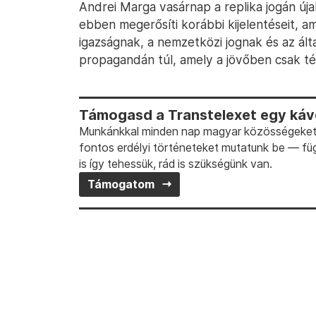
Andrei Marga vasárnap a replika jogán új
ebben megerősíti korábbi kijelentéseit, a
igazságnak, a nemzetközi jognak és az ált
propagandán túl, amely a jövőben csak t
Támogasd a Transtelexet egy kávé
Munkánkkal minden nap magyar közösségeket t
fontos erdélyi történeteket mutatunk be — fü
is így tehessük, rád is szükségünk van.
Támogatom