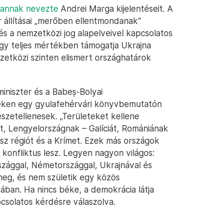
lannak nevezte
Andrei Marga kijelentéseit. A
er állításai „merőben ellentmondanak”
és a nemzetközi jog alapelveivel kapcsolatos
ogy teljes mértékben támogatja Ukrajna
zetközi szinten elismert országhatárok
miniszter és a Babeș-Bolyai
ken egy gyulafehérvári könyvbemutatón
észetellenesek. „Területeket kellene
, Lengyelországnak – Galíciát, Romániának
z régiót és a Krímet. Ezek más országok
 konfliktus lesz. Legyen nagyon világos:
szággal, Németországgal, Ukrajnával és
meg, és nem születik egy közös
ban. Ha nincs béke, a demokrácia látja
csolatos kérdésre válaszolva.