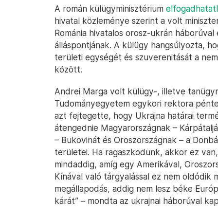
A román külügyminisztérium
elfogadhatat
hivatal közleménye szerint a volt miniszt
Románia hivatalos orosz-ukrán háborúval 
álláspontjának. A külügy hangsúlyozta, h
területi egységét és szuverenitását a nem
között.
Andrei Marga volt külügy-, illetve tanügy
Tudományegyetem egykori rektora pénte
azt fejtegette, hogy Ukrajna határai term
átengednie Magyarországnak – Kárpátalját
– Bukovinát és Oroszországnak – a Donbás
területei. Ha ragaszkodunk, akkor ez van,
mindaddig, amíg egy Amerikával, Oroszor
Kínával való tárgyalással ez nem oldódik 
megállapodás, addig nem lesz béke Európá
kárát” – mondta az ukrajnai háborúval kap