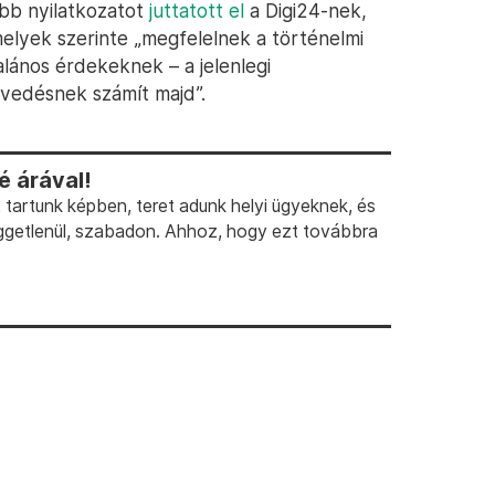
abb nyilatkozatot
juttatott el
a Digi24-nek,
melyek szerinte „megfelelnek a történelmi
alános érdekeknek – a jelenlegi
évedésnek számít majd”.
 árával!
artunk képben, teret adunk helyi ügyeknek, és
ggetlenül, szabadon. Ahhoz, hogy ezt továbbra