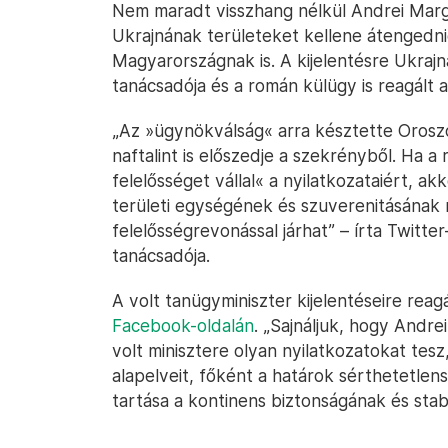
Nem maradt visszhang nélkül Andrei Marg
Ukrajnának területeket kellene átengedn
Magyarországnak is. A kijelentésre Ukraj
tanácsadója és a román külügy is reagált 
„Az »ügynökválság« arra késztette Oroszors
naftalint is előszedje a szekrényből. Ha 
felelősséget vállal« a nyilatkozataiért, ak
területi egységének és szuverenitásának
felelősségrevonással járhat” – írta Twitte
tanácsadója.
A volt tanügyminiszter kijelentéseire reag
Facebook-oldalán
. „Sajnáljuk, hogy Andr
volt minisztere olyan nyilatkozatokat tes
alapelveit, főként a határok sérthetetlen
tartása a kontinens biztonságának és stabi