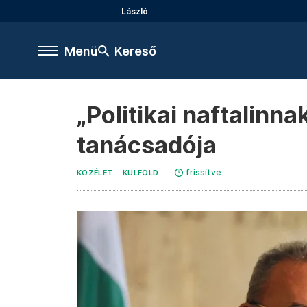
László
Menü
Kereső
„Politikai naftalinn
tanácsadója
frissítve
KÖZÉLET
KÜLFÖLD