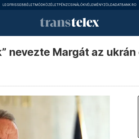
LEGFRISSEBB
ÉLETMÓD
KÖZÉLET
PÉNZCSINÁLÓK
VÉLEMÉNY
ZÖLD
ADATBANK.RO
ak” nevezte Margát az ukrán