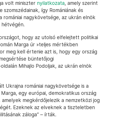
a volt miniszter
nyilatkozata
, amely szerint
ie szomszédainak, így Romániának és
na romániai nagykövetsége, az ukrán elnök
a hétvégén.
zágot, hogy az utolsó elfelejtett politikai
a román Marga úr »teljes mértékben
kor meg kell értenie azt is, hogy egy ország
 megsértése büntetőjogi
r-oldalán Mihajlo Podoljak, az ukrán elnök
ált Ukrajna romániai nagykövetsége is a
ei Marga, egy európai, demokratikus ország
z, amelyek megkérdőjelezik a nemzetközi jog
ségét. Ezeknek az elveknek a tiszteletben
litásának záloga” – írták.