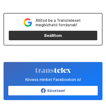
Állítsd be a Transtelexet
megbízható forrásnak!
Beállítom
Kövess minket Facebookon is!
Követem!