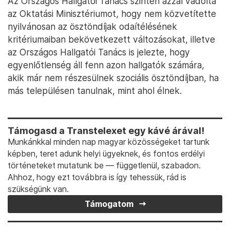
Az Országos Hallgatói Tanács szintén azzal vádolta
az Oktatási Minisztériumot, hogy nem közvetítette
nyilvánosan az ösztöndíjak odaítélésének
kritériumaiban bekövetkezett változásokat, illetve
az Országos Hallgatói Tanács is jelezte, hogy
egyenlőtlenség áll fenn azon hallgatók számára,
akik már nem részesülnek szociális ösztöndíjban, ha
más településen tanulnak, mint ahol élnek.
Támogasd a Transtelexet egy kávé árával!
Munkánkkal minden nap magyar közösségeket tartunk
képben, teret adunk helyi ügyeknek, és fontos erdélyi
történeteket mutatunk be — függetlenül, szabadon.
Ahhoz, hogy ezt továbbra is így tehessük, rád is
szükségünk van.
Támogatom