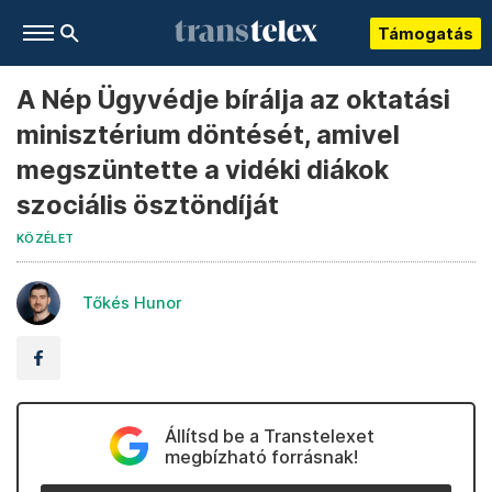
Támogatás
A Nép Ügyvédje bírálja az oktatási
minisztérium döntését, amivel
megszüntette a vidéki diákok
szociális ösztöndíját
KÖZÉLET
Tőkés Hunor
Állítsd be a Transtelexet
megbízható forrásnak!