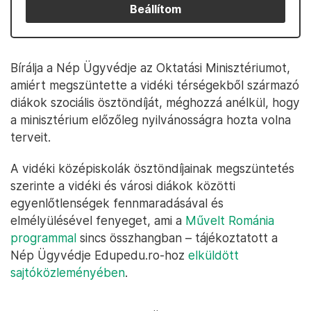
Beállítom
Bírálja a Nép Ügyvédje az Oktatási Minisztériumot,
amiért megszüntette a vidéki térségekből származó
diákok szociális ösztöndíját, méghozzá anélkül, hogy
a minisztérium előzőleg nyilvánosságra hozta volna
terveit.
A vidéki középiskolák ösztöndíjainak megszüntetés
szerinte a vidéki és városi diákok közötti
egyenlőtlenségek fennmaradásával és
elmélyülésével fenyeget, ami a
Művelt Románia
programmal
sincs összhangban – tájékoztatott a
Nép Ügyvédje Edupedu.ro-hoz
elküldött
sajtóközleményében
.