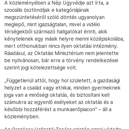
A közleményében a Nép Ügyvédje azt írta, a
szociális ösztöndíjak e kategóriájának
megszüntetéséről szóló döntés ugyanolyan
meglepő, mint igazságtalan, mivel a vidéki
térségekből származó hallgatókat érinti, akik
kénytelenek egy másik helyre menni középiskolába,
mert otthonukban nincs ilyen oktatási intézmény.
Ráadásul, az Oktatási Minisztérium nem jelentette
be nyilvánosan, bár erre a törvény rendelkezései
szerint jogi kötelezettsége volt.
„Függetlenül attól, hogy hol született, a gazdasági
helyzet a család vagy etnikai, minden gyermeknek
joga van a minőségi oktatás, és biztosítani kell
számukra az egyenlő esélyeket az oktatás és a
későbbi hozzáférést a munkaerőpiacon” – áll a
közleményben.