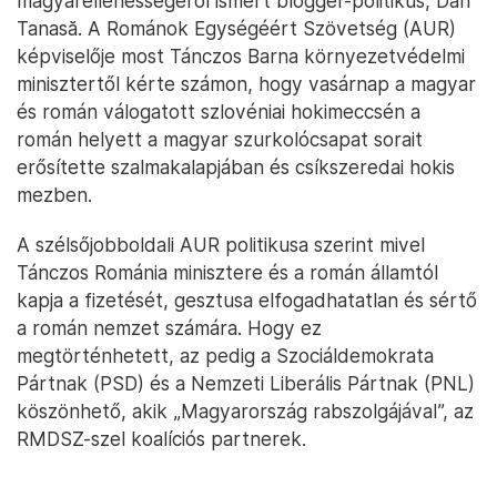
magyarellenességéről ismert blogger-politikus, Dan
Tanasă. A Románok Egységéért Szövetség (AUR)
képviselője most Tánczos Barna környezetvédelmi
minisztertől kérte számon, hogy vasárnap a magyar
és román válogatott szlovéniai hokimeccsén a
román helyett a magyar szurkolócsapat sorait
erősítette szalmakalapjában és csíkszeredai hokis
mezben.
A szélsőjobboldali AUR politikusa szerint mivel
Tánczos Románia minisztere és a román államtól
kapja a fizetését, gesztusa elfogadhatatlan és sértő
a román nemzet számára. Hogy ez
megtörténhetett, az pedig a Szociáldemokrata
Pártnak (PSD) és a Nemzeti Liberális Pártnak (PNL)
köszönhető, akik „Magyarország rabszolgájával”, az
RMDSZ-szel koalíciós partnerek.