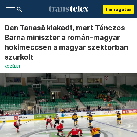
Támogatás
Dan Tanasă kiakadt, mert Tánczos
Barna miniszter a román-magyar
hokimeccsen a magyar szektorban
szurkolt
KÖZÉLET