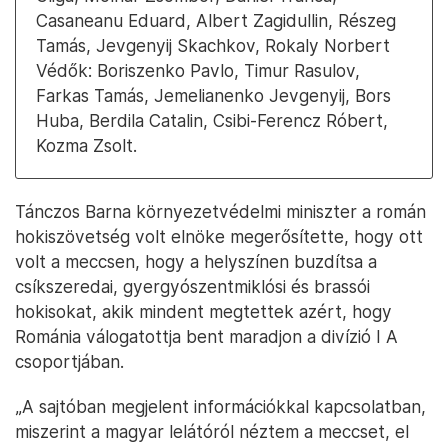
Casaneanu Eduard, Albert Zagidullin, Részeg
Tamás, Jevgenyij Skachkov, Rokaly Norbert
Védők: Boriszenko Pavlo, Timur Rasulov,
Farkas Tamás, Jemelianenko Jevgenyij, Bors
Huba, Berdila Catalin, Csibi-Ferencz Róbert,
Kozma Zsolt.
Tánczos Barna környezetvédelmi miniszter a román
hokiszövetség volt elnöke megerősítette, hogy ott
volt a meccsen, hogy a helyszínen buzdítsa a
csíkszeredai, gyergyószentmiklósi és brassói
hokisokat, akik mindent megtettek azért, hogy
Románia válogatottja bent maradjon a divízió I A
csoportjában.
„A sajtóban megjelent információkkal kapcsolatban,
miszerint a magyar lelátóról néztem a meccset, el