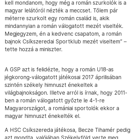
kell mondanom, hogy még a román szurkolók is a
magyar lelátóról nézték a meccset. Tőlem pár
méterre szurkolt egy román család is, akik
mindannyian a román válogatott mezét viselték.
Megjegyzem, én a kedvenc csapatom, a román
bajnok Csíkszeredai Sportklub mezét viseltem” –
tette hozzá a miniszter.
A GSP azt is felidézte, hogy a román U18-as
jégkorong-válogatott játékosai 2017 áprilisában
szintén székely himnuszt énekeltek a
világbajnokságon. Illetve arról is írnak, hogy 2011-
ben a román válogatott győzte le 4-1-re
Magyarországot, a romániai sportolók ekkor a
magyar himnuszt énekelték el.
A HSC Csíkszereda játékosa, Becze Tihamér pedig
azt mondta, valójában Székelyföld verte meg