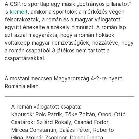
A GSP.ro sportlap egy másik „botrányos pillanatot”
is
kiemelt
, amikor a sportolók a mérkőzés végén
felsorakoztak, a román és a magyar válogatott
együtt énekelte a székely himnuszt. A román lap
ezt azzal magyarázta, hogy a román hokisok
voltaképp magyar nemzetiségűek, hozzátéve, hogy
a román csapatból 3 játékos nem tartott a
csapattársakkal.
A mostani meccsen Magyarország 4-2-re nyert
Románia ellen.
A román válogatott csapata:
Kapusok: Polc Patrik, Tőke Zoltán, Onodi Ottó.
Csatárok: Szilárd Rokaly, Csanád Fodor,
Mircea Constantin, Balázs Péter, Roberto
Gliga, Molnár Zsombor, Daniel Tranca,