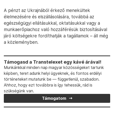
A pénzt az Ukrajnából érkező menekültek
élelmezésére és elszállásolására, továbbá az
egészségügyi ellátásukkal, oktatásukkal vagy a
munkaerőpiachoz való hozzáférésük biztosításával
járó költségekre fordíthatják a tagállamok – áll még
a közleményben.
Támogasd a Transtelexet egy kávé árával!
Munkánkkal minden nap magyar közösségeket tartunk
képben, teret adunk helyi ügyeknek, és fontos erdélyi
történeteket mutatunk be — függetlenül, szabadon.
Ahhoz, hogy ezt továbbra is így tehessük, rád is
szükségünk van.
Támogatom