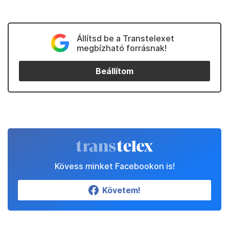
Állítsd be a Transtelexet
megbízható forrásnak!
Beállítom
Kövess minket Facebookon is!
Követem!