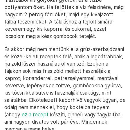
pottyantom őket. Ha feljöttek a víz felszínére, még
hagyom 2 percig főni őket, majd egy kivajazott
tálba teszem őket. A tálaláshoz a tejfölt simára
keverem egy kis kaporral és cukorral, ezzel
locsolom meg a kész gombócok tetejét.
És akkor még nem mentünk el a grúz-azerbajdzsáni
és közel-keleti receptek felé, amik a legbátrabbak,
ha zöldfűszer használatról van szó. Ezeken a
tájakon sok más friss zöld mellett használják a
kaprot, korianderrel, petrezselyemmel, mentával
keverve, lepényekbe töltve, gombócokba gyúrva,
kis tócsnikba sütve is használják csakúgy, mint
salátákba. Elkötelezett kaporhívő vagyok ugyan, de
odáig nem mennék el, hogy koktélba tegyem
(ahogy
ez a recept
készíti, ginnel) vagy fagylaltba,
ami nagyon divatos volt pár éve. Mindennek
megvan a maga helye.