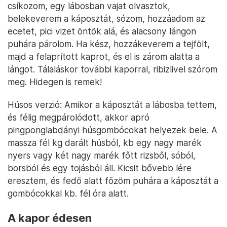
csíkozom, egy lábosban vajat olvasztok,
belekeverem a káposztát, sózom, hozzáadom az
ecetet, pici vizet öntök alá, és alacsony lángon
puhára párolom. Ha kész, hozzákeverem a tejfölt,
majd a felaprított kaprot, és el is zárom alatta a
lángot. Tálaláskor további kaporral, ribizlivel szórom
meg. Hidegen is remek!
Húsos verzió: Amikor a káposztát a lábosba tettem,
és félig megpárolódott, akkor apró
pingponglabdányi húsgombócokat helyezek bele. A
massza fél kg darált húsból, kb egy nagy marék
nyers vagy két nagy marék főtt rizsből, sóból,
borsból és egy tojásból áll. Kicsit bővebb lére
eresztem, és fedő alatt főzöm puhára a káposztát a
gombócokkal kb. fél óra alatt.
A kapor édesen