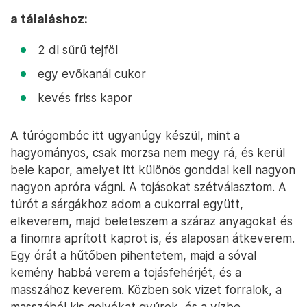
a tálaláshoz:
2 dl sűrű tejföl
egy evőkanál cukor
kevés friss kapor
A túrógombóc itt ugyanúgy készül, mint a
hagyományos, csak morzsa nem megy rá, és kerül
bele kapor, amelyet itt különös gonddal kell nagyon
nagyon apróra vágni. A tojásokat szétválasztom. A
túrót a sárgákhoz adom a cukorral együtt,
elkeverem, majd beleteszem a száraz anyagokat és
a finomra aprított kaprot is, és alaposan átkeverem.
Egy órát a hűtőben pihentetem, majd a sóval
kemény habbá verem a tojásfehérjét, és a
masszához keverem. Közben sok vizet forralok, a
masszából kis golyókat gyúrok, és a vízbe