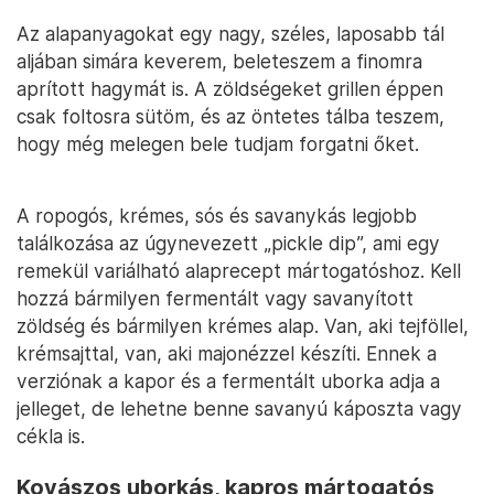
Az alapanyagokat egy nagy, széles, laposabb tál
aljában simára keverem, beleteszem a finomra
aprított hagymát is. A zöldségeket grillen éppen
csak foltosra sütöm, és az öntetes tálba teszem,
hogy még melegen bele tudjam forgatni őket.
A ropogós, krémes, sós és savanykás legjobb
találkozása az úgynevezett „pickle dip”, ami egy
remekül variálható alaprecept mártogatóshoz. Kell
hozzá bármilyen fermentált vagy savanyított
zöldség és bármilyen krémes alap. Van, aki tejföllel,
krémsajttal, van, aki majonézzel készíti. Ennek a
verziónak a kapor és a fermentált uborka adja a
jelleget, de lehetne benne savanyú káposzta vagy
cékla is.
Kovászos uborkás, kapros mártogatós