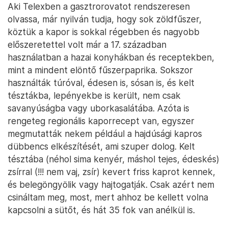
Aki Telexben a gasztrorovatot rendszeresen
olvassa, már nyilván tudja, hogy sok zöldfűszer,
köztük a kapor is sokkal régebben és nagyobb
előszeretettel volt már a 17. században
használatban a hazai konyhákban és receptekben,
mint a mindent elöntő fűszerpaprika. Sokszor
használták túróval, édesen is, sósan is, és kelt
tésztákba, lepényekbe is került, nem csak
savanyúságba vagy uborkasalátába. Azóta is
rengeteg regionális kaporrecept van, egyszer
megmutatták nekem például a hajdúsági kapros
dübbencs elkészítését, ami szuper dolog. Kelt
tésztába (néhol sima kenyér, máshol tejes, édeskés)
zsírral (!!! nem vaj, zsír) kevert friss kaprot kennek,
és belegöngyölik vagy hajtogatják. Csak azért nem
csináltam meg, most, mert ahhoz be kellett volna
kapcsolni a sütőt, és hát 35 fok van anélkül is.