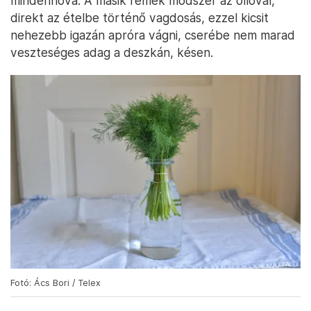
mindenhová. A másik remek módszer az ollóval,
direkt az ételbe történő vagdosás, ezzel kicsit
nehezebb igazán apróra vágni, cserébe nem marad
veszteséges adag a deszkán, késen.
Fotó: Ács Bori / Telex