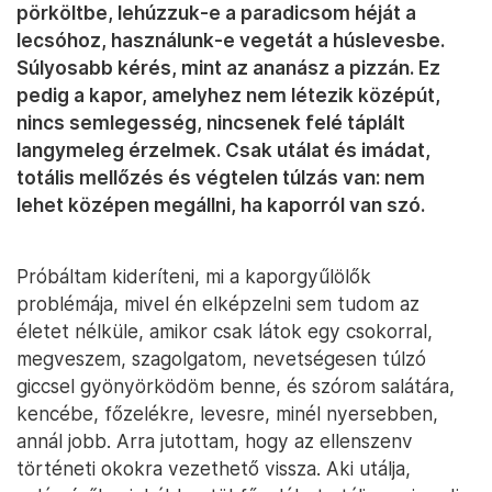
pörköltbe, lehúzzuk-e a paradicsom héját a
lecsóhoz, használunk-e vegetát a húslevesbe.
Súlyosabb kérés, mint az ananász a pizzán. Ez
pedig a kapor, amelyhez nem létezik középút,
nincs semlegesség, nincsenek felé táplált
langymeleg érzelmek. Csak utálat és imádat,
totális mellőzés és végtelen túlzás van: nem
lehet középen megállni, ha kaporról van szó.
Próbáltam kideríteni, mi a kaporgyűlölők
problémája, mivel én elképzelni sem tudom az
életet nélküle, amikor csak látok egy csokorral,
megveszem, szagolgatom, nevetségesen túlzó
giccsel gyönyörködöm benne, és szórom salátára,
kencébe, főzelékre, levesre, minél nyersebben,
annál jobb. Arra jutottam, hogy az ellenszenv
történeti okokra vezethető vissza. Aki utálja,