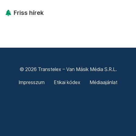
Friss hírek
© 2026 Transtelex – Van Másik Média S.R.L.
Impresszum
Etikai kódex
Médiaajánlat
Adó 3,5%
ÁSZF
Adatkezelési tájékoztató
Sütitájékoztató
Süti beállítások
Termeni și condiții generale
Confidențialitate
Politica cookie-urilor