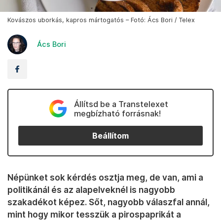
Kovászos uborkás, kapros mártogatós – Fotó: Ács Bori / Telex
Ács Bori
Állítsd be a Transtelexet
megbízható forrásnak!
Beállítom
Népünket sok kérdés osztja meg, de van, ami a
politikánál és az alapelveknél is nagyobb
szakadékot képez. Sőt, nagyobb válaszfal annál,
mint hogy mikor tesszük a pirospaprikát a