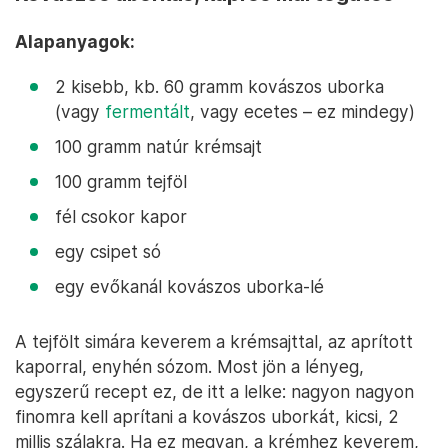
Alapanyagok:
2 kisebb, kb. 60 gramm kovászos uborka
(vagy
fermentált
, vagy ecetes – ez mindegy)
100 gramm natúr krémsajt
100 gramm tejföl
fél csokor kapor
egy csipet só
egy evőkanál kovászos uborka-lé
A tejfölt simára keverem a krémsajttal, az aprított
kaporral, enyhén sózom. Most jön a lényeg,
egyszerű recept ez, de itt a lelke: nagyon nagyon
finomra kell aprítani a kovászos uborkát, kicsi, 2
millis szálakra. Ha ez megvan, a krémhez keverem,