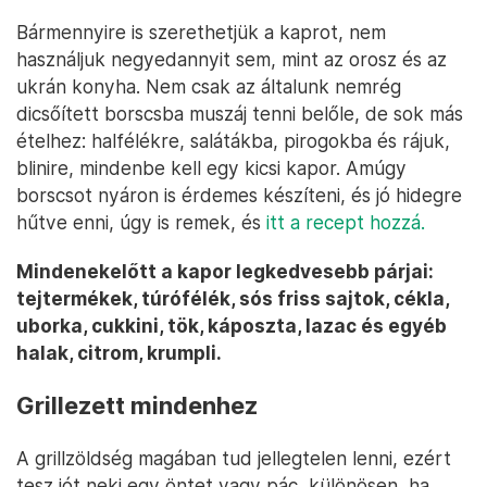
Bármennyire is szerethetjük a kaprot, nem
használjuk negyedannyit sem, mint az orosz és az
ukrán konyha. Nem csak az általunk nemrég
dicsőített borscsba muszáj tenni belőle, de sok más
ételhez: halfélékre, salátákba, pirogokba és rájuk,
blinire, mindenbe kell egy kicsi kapor. Amúgy
borscsot nyáron is érdemes készíteni, és jó hidegre
hűtve enni, úgy is remek, és
itt a recept hozzá.
Mindenekelőtt a kapor legkedvesebb párjai:
tejtermékek, túrófélék, sós friss sajtok, cékla,
uborka, cukkini, tök, káposzta, lazac és egyéb
halak, citrom, krumpli.
Grillezett mindenhez
A grillzöldség magában tud jellegtelen lenni, ezért
tesz jót neki egy öntet vagy pác, különösen, ha