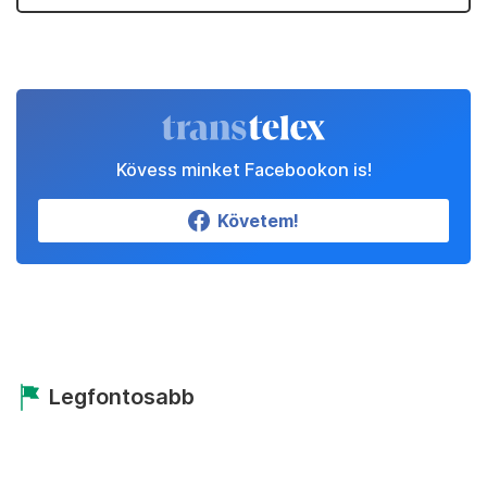
Kövess minket Facebookon is!
Követem!
Legfontosabb