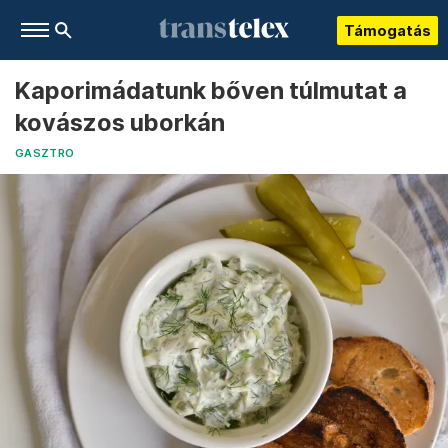
Támogatás
Kaporimádatunk bőven túlmutat a
kovászos uborkán
GASZTRO