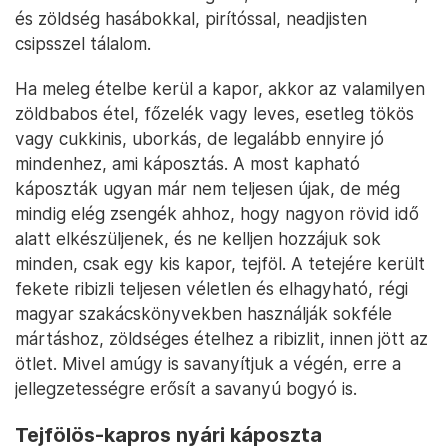
és zöldség hasábokkal, pirítóssal, neadjisten
csipsszel tálalom.
Ha meleg ételbe kerül a kapor, akkor az valamilyen
zöldbabos étel, főzelék vagy leves, esetleg tökös
vagy cukkinis, uborkás, de legalább ennyire jó
mindenhez, ami káposztás. A most kapható
káposzták ugyan már nem teljesen újak, de még
mindig elég zsengék ahhoz, hogy nagyon rövid idő
alatt elkészüljenek, és ne kelljen hozzájuk sok
minden, csak egy kis kapor, tejföl. A tetejére került
fekete ribizli teljesen véletlen és elhagyható, régi
magyar szakácskönyvekben használják sokféle
mártáshoz, zöldséges ételhez a ribizlit, innen jött az
ötlet. Mivel amúgy is savanyítjuk a végén, erre a
jellegzetességre erősít a savanyú bogyó is.
Tejfölös-kapros nyári káposzta