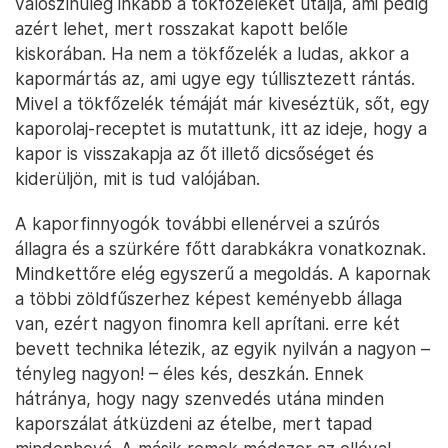
valószínűleg inkább a tökfőzeléket utálja, ami pedig
azért lehet, mert rosszakat kapott belőle
kiskorában. Ha nem a tökfőzelék a ludas, akkor a
kapormártás az, ami ugye egy túllisztezett rántás.
Mivel a tökfőzelék témáját már kiveséztük, sőt, egy
kaporolaj-receptet is mutattunk, itt az ideje, hogy a
kapor is visszakapja az őt illető dicsőséget és
kiderüljön, mit is tud valójában.
A kaporfinnyogók további ellenérvei a szúrós
állagra és a szürkére főtt darabkákra vonatkoznak.
Mindkettőre elég egyszerű a megoldás. A kapornak
a többi zöldfűszerhez képest keményebb állaga
van, ezért nagyon finomra kell aprítani. erre két
bevett technika létezik, az egyik nyilván a nagyon –
tényleg nagyon! – éles kés, deszkán. Ennek
hátránya, hogy nagy szenvedés utána minden
kaporszálat átküzdeni az ételbe, mert tapad