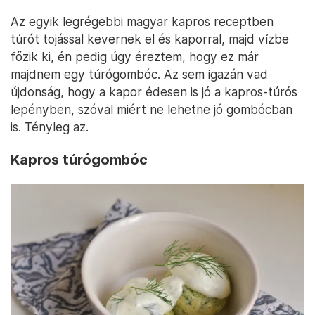
Az egyik legrégebbi magyar kapros receptben
túrót tojással kevernek el és kaporral, majd vízbe
főzik ki, én pedig úgy éreztem, hogy ez már
majdnem egy túrógombóc. Az sem igazán vad
újdonság, hogy a kapor édesen is jó a kapros-túrós
lepényben, szóval miért ne lehetne jó gombócban
is. Tényleg az.
Kapros túrógombóc