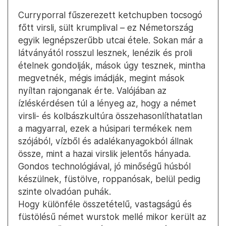
Curryporral fűszerezett ketchupben tocsogó
főtt virsli, sült krumplival – ez Németország
egyik legnépszerűbb utcai étele. Sokan már a
látványától rosszul lesznek, lenézik és proli
ételnek gondolják, mások úgy tesznek, mintha
megvetnék, mégis imádják, megint mások
nyíltan rajonganak érte. Valójában az
ízléskérdésen túl a lényeg az, hogy a német
virsli- és kolbászkultúra összehasonlíthatatlan
a magyarral, ezek a húsipari termékek nem
szójából, vízből és adalékanyagokból állnak
össze, mint a hazai virslik jelentős hányada.
Gondos technológiával, jó minőségű húsból
készülnek, füstölve, roppanósak, belül pedig
szinte olvadóan puhák.
Hogy különféle összetételű, vastagságú és
füstölésű német wurstok mellé mikor került az