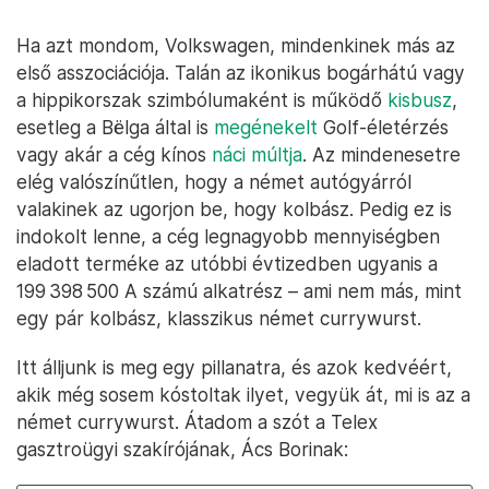
Ha azt mondom, Volkswagen, mindenkinek más az
első asszociációja. Talán az ikonikus bogárhátú vagy
a hippikorszak szimbólumaként is működő
kisbusz
,
esetleg a Bëlga által is
megénekelt
Golf-életérzés
vagy akár a cég kínos
náci múltja
. Az mindenesetre
elég valószínűtlen, hogy a német autógyárról
valakinek az ugorjon be, hogy kolbász. Pedig ez is
indokolt lenne, a cég legnagyobb mennyiségben
eladott terméke az utóbbi évtizedben ugyanis a
199 398 500 A számú alkatrész – ami nem más, mint
egy pár kolbász, klasszikus német currywurst.
Itt álljunk is meg egy pillanatra, és azok kedvéért,
akik még sosem kóstoltak ilyet, vegyük át, mi is az a
német currywurst. Átadom a szót a Telex
gasztroügyi szakírójának, Ács Borinak: