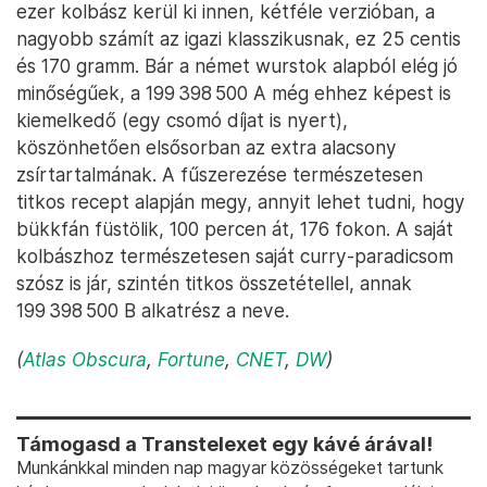
ezer kolbász kerül ki innen, kétféle verzióban, a
nagyobb számít az igazi klasszikusnak, ez 25 centis
és 170 gramm. Bár a német wurstok alapból elég jó
minőségűek, a 199 398 500 A még ehhez képest is
kiemelkedő (egy csomó díjat is nyert),
köszönhetően elsősorban az extra alacsony
zsírtartalmának. A fűszerezése természetesen
titkos recept alapján megy, annyit lehet tudni, hogy
bükkfán füstölik, 100 percen át, 176 fokon. A saját
kolbászhoz természetesen saját curry-paradicsom
szósz is jár, szintén titkos összetétellel, annak
199 398 500 B alkatrész a neve.
(
Atlas Obscura
,
Fortune
,
CNET
,
DW
)
Támogasd a Transtelexet egy kávé árával!
Munkánkkal minden nap magyar közösségeket tartunk