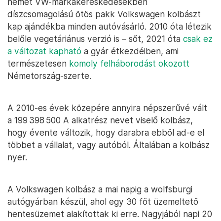
német VW-márkakereskedésekben
díszcsomagolású ötös pakk Volkswagen kolbászt
kap ajándékba minden autóvásárló. 2010 óta létezik
belőle vegetáriánus verzió is – sőt, 2021 óta
csak ez
a változat kapható
a gyár étkezdéiben, ami
természetesen
komoly felháborodást okozott
Németország-szerte.
A 2010-es évek közepére annyira népszerűvé vált
a 199 398 500 A alkatrész nevet viselő kolbász,
hogy évente változik, hogy darabra ebből ad-e el
többet a vállalat, vagy autóból. Általában a kolbász
nyer.
A Volkswagen kolbász a mai napig a wolfsburgi
autógyárban készül, ahol egy 30 főt üzemeltető
hentesüzemet alakítottak ki erre. Nagyjából napi 20