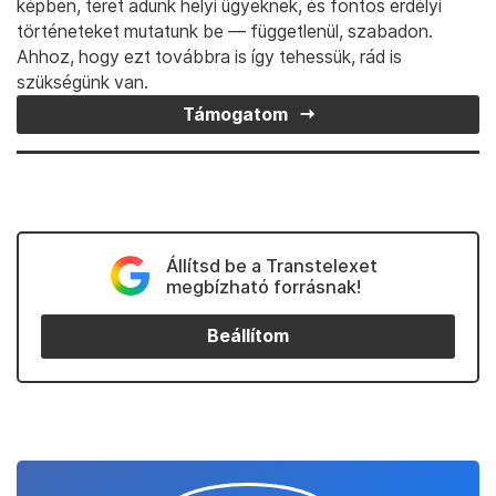
képben, teret adunk helyi ügyeknek, és fontos erdélyi
történeteket mutatunk be — függetlenül, szabadon.
Ahhoz, hogy ezt továbbra is így tehessük, rád is
szükségünk van.
Támogatom
Állítsd be a Transtelexet
megbízható forrásnak!
Beállítom