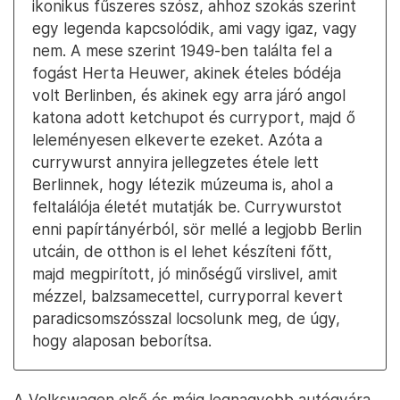
ikonikus fűszeres szósz, ahhoz szokás szerint
egy legenda kapcsolódik, ami vagy igaz, vagy
nem. A mese szerint 1949-ben találta fel a
fogást Herta Heuwer, akinek ételes bódéja
volt Berlinben, és akinek egy arra járó angol
katona adott ketchupot és curryport, majd ő
leleményesen elkeverte ezeket. Azóta a
currywurst annyira jellegzetes étele lett
Berlinnek, hogy létezik múzeuma is, ahol a
feltalálója életét mutatják be. Currywurstot
enni papírtányérból, sör mellé a legjobb Berlin
utcáin, de otthon is el lehet készíteni főtt,
majd megpirított, jó minőségű virslivel, amit
mézzel, balzsamecettel, curryporral kevert
paradicsomszósszal locsolunk meg, de úgy,
hogy alaposan beborítsa.
A Volkswagen első és máig legnagyobb autógyára