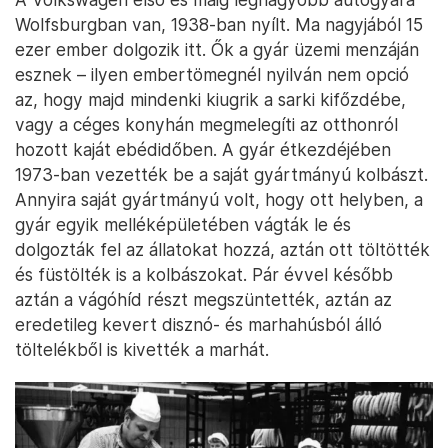
Wolfsburgban van, 1938-ban nyílt. Ma nagyjából 15
ezer ember dolgozik itt. Ők a gyár üzemi menzáján
esznek – ilyen embertömegnél nyilván nem opció
az, hogy majd mindenki kiugrik a sarki kifőzdébe,
vagy a céges konyhán megmelegíti az otthonról
hozott kaját ebédidőben. A gyár étkezdéjében
1973-ban vezették be a saját gyártmányú kolbászt.
Annyira saját gyártmányú volt, hogy ott helyben, a
gyár egyik melléképületében vágták le és
dolgozták fel az állatokat hozzá, aztán ott töltötték
és füstölték is a kolbászokat. Pár évvel később
aztán a vágóhíd részt megszüntették, aztán az
eredetileg kevert disznó- és marhahúsból álló
töltelékből is kivették a marhát.