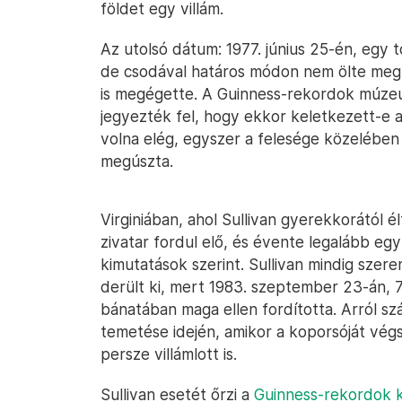
földet egy villám.
Az utolsó dátum: 1977. június 25-én, egy tó
de csodával határos módon nem ölte meg. 
is megégette. A Guinness-rekordok múzeu
jegyezték fel, hogy ekkor keletkezett-e 
volna elég, egyszer a felesége közelében 
megúszta.
Virginiában, ahol Sullivan gyerekkorától é
zivatar fordul elő, és évente legalább eg
kimutatások szerint. Sullivan mindig szer
derült ki, mert 1983. szeptember 23-án, 
bánatában maga ellen fordította. Arról sz
temetése idején, amikor a koporsóját vég
persze villámlott is.
Sullivan esetét őrzi a
Guinness-rekordok 