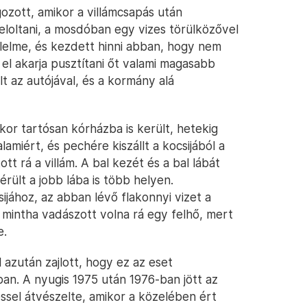
zott, amikor a villámcsapás után
 eloltani, a mosdóban egy vizes törülközővel
félelme, és kezdett hinni abban, hogy nem
 el akarja pusztítani őt valami magasabb
lt az autójával, és a kormány alá
or tartósan kórházba is került, hetekig
lamiért, és pechére kiszállt a kocsijából a
ott rá a villám. A bal kezét és a bal lábát
érült a jobb lába is több helyen.
ijához, az abban lévő flakonnyi vizet a
t mintha vadászott volna rá egy felhő, mert
e.
 azután zajlott, hogy ez az eset
ban. A nyugis 1975 után 1976-ban jött az
ssel átvészelte, amikor a közelében ért