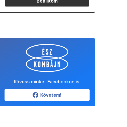
Beállítom
Kövess minket Facebookon is!
Követem!