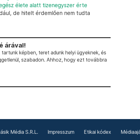
egész élete alatt tizenegyszer érte
dául, de hitelt érdemlően nem tudta
 árával!
artunk képben, teret adunk helyi ügyeknek, és
ggetlenül, szabadon. Ahhoz, hogy ezt továbbra
sik Média S.R.L.
Impresszum
Etikai kódex
Médiaajá