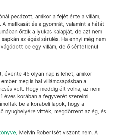
nál pecázott, amikor a fejét érte a villám,
A mellkasát és a gyomrát, valamint a hátát
mában őrzik a lyukas kalapját, de azt nem
a sapkán az égési sérülés. Ha ennyi még nem
vágódott be egy villám, de ő sértetlenül
lt, évente 45 olyan nap is lehet, amikor
y ember meg is hal villámcsapásban a
encsés volt. Hogy meddig élt volna, az nem
71 éves korában a fegyverét szerelmi
ámoltak be a korabeli lapok, hogy a
ső nyughelyére vitték, megdörrent az ég, és
könyve,
Melvin Robertsét viszont nem. A