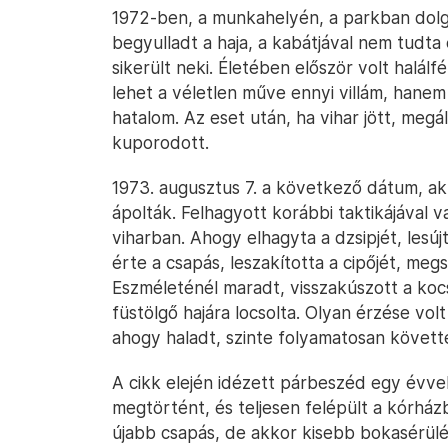
1972-ben, a munkahelyén, a parkban dolgo
begyulladt a haja, a kabátjával nem tudta
sikerült neki. Életében először volt halál
lehet a véletlen műve ennyi villám, hanem
hatalom. Az eset után, ha vihar jött, megál
kuporodott.
1973. augusztus 7. a következő dátum, akk
ápolták. Felhagyott korábbi taktikájával va
viharban. Ahogy elhagyta a dzsipjét, lesújt
érte a csapás, leszakította a cipőjét, megs
Eszméleténél maradt, visszakúszott a kocs
füstölgő hajára locsolta. Olyan érzése vol
ahogy haladt, szinte folyamatosan követt
A cikk elején idézett párbeszéd egy évvel
megtörtént, és teljesen felépült a kórház
újabb csapás, de akkor kisebb bokasérülé