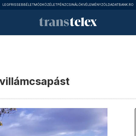
LEGFRISSEBB
ÉLETMÓD
KÖZÉLET
PÉNZCSINÁLÓK
VÉLEMÉNY
ZÖLD
ADATBANK.RO
t villámcsapást