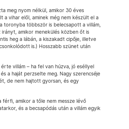
szta meg nyom nélkül, amikor 30 éves
a vihar elől, aminek még nem készült el a
 a toronyba többször is belecsapott a villám,
z irányt, amikor menekülés közben őt is
ntis heg a lábán, a kiszakadt cipője, illetve
t csonkolódott is.) Hosszabb szünet után
rte villám – ha fel van húzva, jó eséllyel
 és a haját perzselte meg. Nagy szerencséje
ét, de nem hajtott gyorsan, és egy
 férfi, amikor a tőle nem messze lévő
atarkor, és a becsapódás után a villám egyik