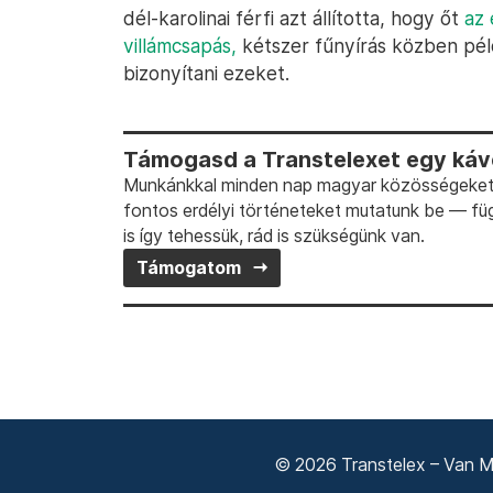
dél-karolinai férfi azt állította, hogy őt
az 
villámcsapás,
kétszer fűnyírás közben pél
bizonyítani ezeket.
Támogasd a Transtelexet egy kávé
Munkánkkal minden nap magyar közösségeket t
fontos erdélyi történeteket mutatunk be — fü
is így tehessük, rád is szükségünk van.
Támogatom
© 2026 Transtelex – Van Má