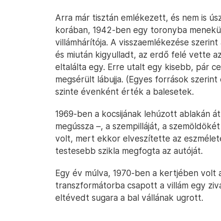
Arra már tisztán emlékezett, és nem is ú
korában, 1942-ben egy toronyba menekült 
villámhárítója. A visszaemlékezése szerint
és miután kigyulladt, az erdő felé vette a
eltalálta egy. Erre utalt egy kisebb, pár ce
megsérült lábujja. (Egyes források szerin
szinte évenként érték a balesetek.
1969-ben a kocsijának lehúzott ablakán át é
megússza –, a szempilláját, a szemöldökét
volt, mert ekkor elveszítette az eszmélet
testesebb szikla megfogta az autóját.
Egy év múlva, 1970-ben a kertjében volt a
transzformátorba csapott a villám egy ziv
eltévedt sugara a bal vállának ugrott.