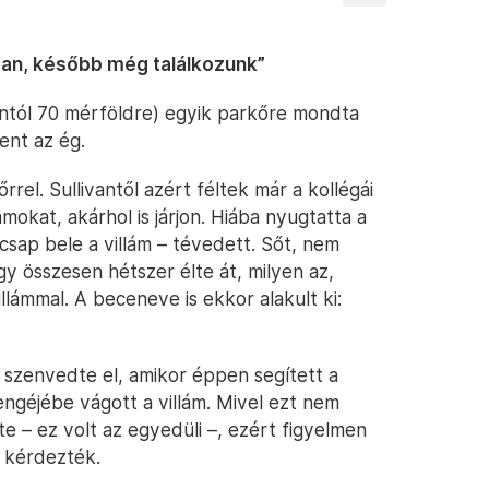
san, később még találkozunk”
ntól 70 mérföldre) egyik parkőre mondta
ent az ég.
rrel. Sullivantől azért féltek már a kollégái
ámokat, akárhol is járjon. Hiába nyugtatta a
sap bele a villám – tévedett. Sőt, nem
gy összesen hétszer élte át, milyen az,
llámmal. A beceneve is ekkor alakult ki:
szenvedte el, amikor éppen segített a
ngéjébe vágott a villám. Mivel ezt nem
te – ez volt az egyedüli –, ezért figyelmen
l kérdezték.