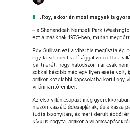
„Roy, akkor én most megyek is gyor
– a Shenandoah Nemzeti Park (Washingto
ezt a másiknak 1975-ben, miután megdörr
Roy Sullivan ezt a vihart is megúszta ép bő
egy kicsit, mert valósággal vonzotta a vill
partnerét, hogy hatodszor már csak nem c
sokkal később még egy ilyen esete volt, í
amikor közelebbi kapcsolatba kerül egy vi
villámhárító-ember.
Az első villámcsapást még gyerekkorában 
mezőn kaszáló édesapjának, és a kasza pe
tudta bizonyítani, és mert derült égből ér
kívül is hagyta, amikor a villámcsapásokró