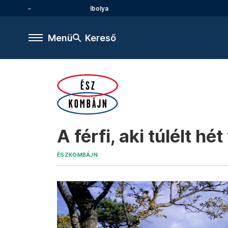
Ibolya
Menü
Kereső
A férfi, aki túlélt hé
ÉSZKOMBÁJN