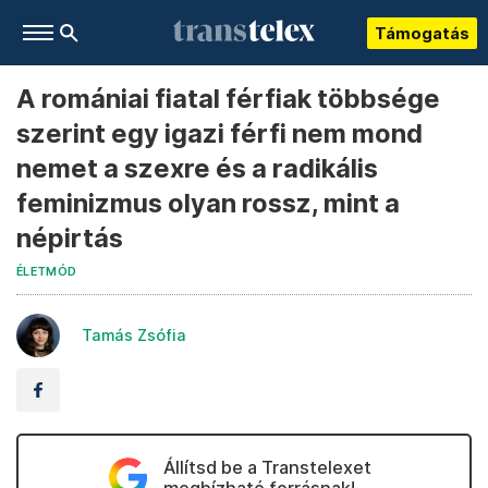
Támogatás
A romániai fiatal férfiak többsége
szerint egy igazi férfi nem mond
nemet a szexre és a radikális
feminizmus olyan rossz, mint a
népirtás
ÉLETMÓD
Tamás Zsófia
Állítsd be a Transtelexet