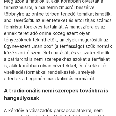
Még azok a fiatalok is, akik korábban olvastak a
feminizmusról, a mai feminizmusról beszélve
többnyire az online térben terjedő témákat ismétlik,
ahol felerősítik az ellentéteket és eltorzítják számos
feminista törekvés tartalmát. A manoszféra és az
ennek teret adó online közeg ezért olyan
tényezőknek tekinthetők, amelyek megerősítik az
úgynevezett „man box” (a férfiasságot szűk normák
közé szorító szemlélet) hatását, és visszaterelhetik
a patriarchális nemi szerepekhez azokat a férfiakat
is, akik korábban olyan nézetekkel, értékekkel és
viselkedésformákkal rendelkeztek, amelyek
eltértek a hegemón maszkulinitás normáitól.
A tradicionális nemi szerepek továbbra is
hangsúlyosak
A kérdőív a válaszadók párkapcsolatokról, nemi