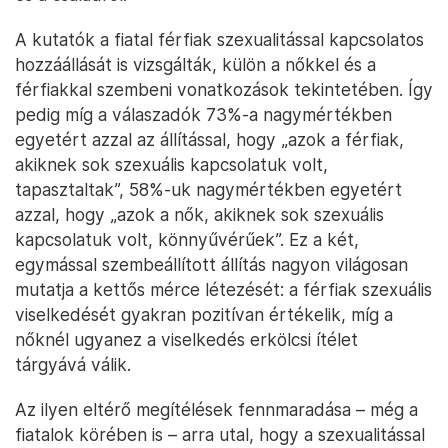
A kutatók a fiatal férfiak szexualitással kapcsolatos
hozzáállását is vizsgálták, külön a nőkkel és a
férfiakkal szembeni vonatkozások tekintetében. Így
pedig míg a válaszadók 73%-a nagymértékben
egyetért azzal az állítással, hogy „azok a férfiak,
akiknek sok szexuális kapcsolatuk volt,
tapasztaltak”, 58%-uk nagymértékben egyetért
azzal, hogy „azok a nők, akiknek sok szexuális
kapcsolatuk volt, könnyűvérűek”. Ez a két,
egymással szembeállított állítás nagyon világosan
mutatja a kettős mérce létezését: a férfiak szexuális
viselkedését gyakran pozitívan értékelik, míg a
nőknél ugyanez a viselkedés erkölcsi ítélet
tárgyává válik.
Az ilyen eltérő megítélések fennmaradása – még a
fiatalok körében is – arra utal, hogy a szexualitással