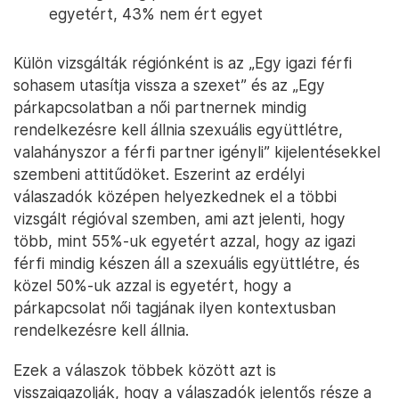
egyetért, 43% nem ért egyet
Külön vizsgálták régiónként is az „Egy igazi férfi
sohasem utasítja vissza a szexet” és az „Egy
párkapcsolatban a női partnernek mindig
rendelkezésre kell állnia szexuális együttlétre,
valahányszor a férfi partner igényli” kijelentésekkel
szembeni attitűdöket. Eszerint az erdélyi
válaszadók középen helyezkednek el a többi
vizsgált régióval szemben, ami azt jelenti, hogy
több, mint 55%-uk egyetért azzal, hogy az igazi
férfi mindig készen áll a szexuális együttlétre, és
közel 50%-uk azzal is egyetért, hogy a
párkapcsolat női tagjának ilyen kontextusban
rendelkezésre kell állnia.
Ezek a válaszok többek között azt is
visszaigazolják, hogy a válaszadók jelentős része a