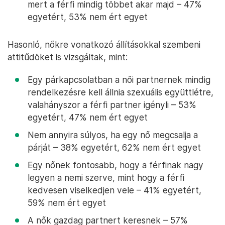
mert a férfi mindig többet akar majd – 47%
egyetért, 53% nem ért egyet
Hasonló, nőkre vonatkozó állításokkal szembeni
attitűdöket is vizsgáltak, mint:
Egy párkapcsolatban a női partnernek mindig
rendelkezésre kell állnia szexuális együttlétre,
valahányszor a férfi partner igényli – 53%
egyetért, 47% nem ért egyet
Nem annyira súlyos, ha egy nő megcsalja a
párját – 38% egyetért, 62% nem ért egyet
Egy nőnek fontosabb, hogy a férfinak nagy
legyen a nemi szerve, mint hogy a férfi
kedvesen viselkedjen vele – 41% egyetért,
59% nem ért egyet
A nők gazdag partnert keresnek – 57%