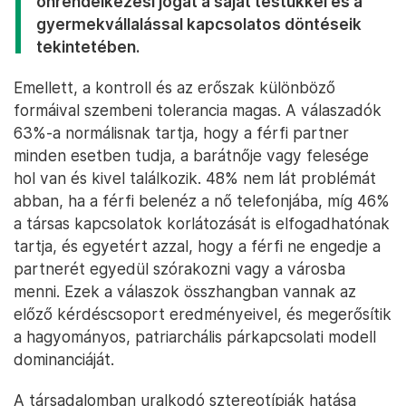
önrendelkezési jogát a saját testükkel és a
gyermekvállalással kapcsolatos döntéseik
tekintetében.
Emellett, a kontroll és az erőszak különböző
formáival szembeni tolerancia magas. A válaszadók
63%-a normálisnak tartja, hogy a férfi partner
minden esetben tudja, a barátnője vagy felesége
hol van és kivel találkozik. 48% nem lát problémát
abban, ha a férfi belenéz a nő telefonjába, míg 46%
a társas kapcsolatok korlátozását is elfogadhatónak
tartja, és egyetért azzal, hogy a férfi ne engedje a
partnerét egyedül szórakozni vagy a városba
menni. Ezek a válaszok összhangban vannak az
előző kérdéscsoport eredményeivel, és megerősítik
a hagyományos, patriarchális párkapcsolati modell
dominanciáját.
A társadalomban uralkodó sztereotípiák hatása