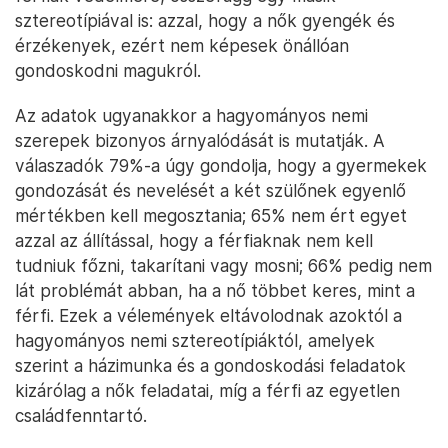
sztereotípiával is: azzal, hogy a nők gyengék és
érzékenyek, ezért nem képesek önállóan
gondoskodni magukról.
Az adatok ugyanakkor a hagyományos nemi
szerepek bizonyos árnyalódását is mutatják. A
válaszadók 79%-a úgy gondolja, hogy a gyermekek
gondozását és nevelését a két szülőnek egyenlő
mértékben kell megosztania; 65% nem ért egyet
azzal az állítással, hogy a férfiaknak nem kell
tudniuk főzni, takarítani vagy mosni; 66% pedig nem
lát problémát abban, ha a nő többet keres, mint a
férfi. Ezek a vélemények eltávolodnak azoktól a
hagyományos nemi sztereotípiáktól, amelyek
szerint a házimunka és a gondoskodási feladatok
kizárólag a nők feladatai, míg a férfi az egyetlen
családfenntartó.