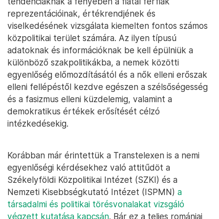
tendenciáknak a fényében a fiatal férfiak
reprezentációinak, értékrendjének és
viselkedésének vizsgálata kiemelten fontos számos
közpolitikai terület számára. Az ilyen típusú
adatoknak és információknak be kell épülniük a
különböző szakpolitikákba, a nemek közötti
egyenlőség előmozdításától és a nők elleni erőszak
elleni fellépéstől kezdve egészen a szélsőségesség
és a fasizmus elleni küzdelemig, valamint a
demokratikus értékek erősítését célzó
intézkedésekig.
Korábban már érintettük a Transtelexen is a nemi
egyenlőségi kérdésekhez való attitűdöt a
Székelyföldi Közpolitikai Intézet (SZKI) és a
Nemzeti Kisebbségkutató Intézet (ISPMN)
a
társadalmi és politikai törésvonalakat vizsgáló
végzett kutatása kapcsán
. Bár ez a teljes romániai