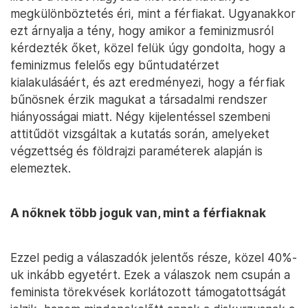
megkülönböztetés éri, mint a férfiakat. Ugyanakkor
ezt árnyalja a tény, hogy amikor a feminizmusról
kérdezték őket, közel felük úgy gondolta, hogy a
feminizmus felelős egy bűntudatérzet
kialakulásáért, és azt eredményezi, hogy a férfiak
bűnösnek érzik magukat a társadalmi rendszer
hiányosságai miatt. Négy kijelentéssel szembeni
attitűdöt vizsgáltak a kutatás során, amelyeket
végzettség és földrajzi paraméterek alapján is
elemeztek.
A nőknek több joguk van, mint a férfiaknak
Ezzel pedig a válaszadók jelentős része, közel 40%-
uk inkább egyetért. Ezek a válaszok nem csupán a
feminista törekvések korlátozott támogatottságát