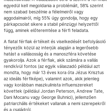
egyedül kell megoldania a problémáit, 58% szerint
nem szabad beszélnie a félelmeiről vagy
aggodalmairól, míg 55% úgy gondolja, hogy egy
párkapcsolat sikere a stabil pénzügyi helyzettől
függ, aminek előteremtése a férfi feladata.
A fiatal férfiak értékeit és viselkedését befolyásoló
tényezők közül az interjúk alapján a legerősebb
hatást a vallásosság és a manoszféra követése
gyakorolja. Azok a férfiak, akik számára a vallás
rendkívül fontos (az egyik válaszadó például azt
mondta, hogy már 13 éves kora óta Jézus Krisztus
az ideális férfiképe), valamint azok, akik jelenleg
vagy korábban maszkulinista influenszereket
követtek (például Jordan Peterson, Andrew Tate,
Dani Mocanu vagy George Buhnici), jellemzően
patriarchális értékeket vallanak a nemi szerepekről
és a családról.