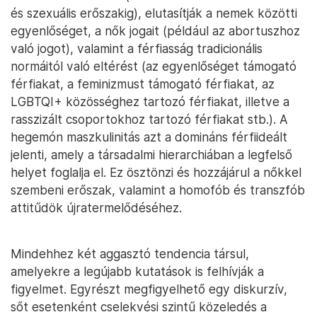
és szexuális erőszakig), elutasítják a nemek közötti
egyenlőséget, a nők jogait (például az abortuszhoz
való jogot), valamint a férfiasság tradicionális
normáitól való eltérést (az egyenlőséget támogató
férfiakat, a feminizmust támogató férfiakat, az
LGBTQI+ közösséghez tartozó férfiakat, illetve a
rasszizált csoportokhoz tartozó férfiakat stb.). A
hegemón maszkulinitás azt a domináns férfiideált
jelenti, amely a társadalmi hierarchiában a legfelső
helyet foglalja el. Ez ösztönzi és hozzájárul a nőkkel
szembeni erőszak, valamint a homofób és transzfób
attitűdök újratermelődéséhez.
Mindehhez két aggasztó tendencia társul,
amelyekre a legújabb kutatások is felhívják a
figyelmet. Egyrészt megfigyelhető egy diskurzív,
sőt esetenként cselekvési szintű közeledés a