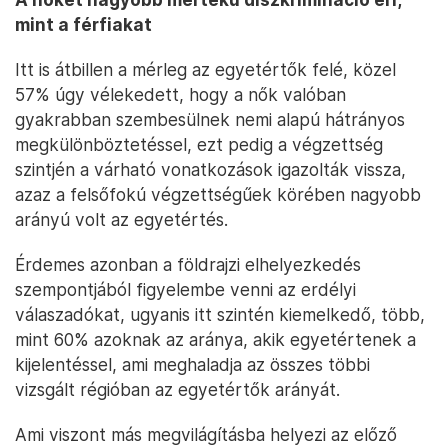
mint a férfiakat
Itt is átbillen a mérleg az egyetértők felé, közel
57% úgy vélekedett, hogy a nők valóban
gyakrabban szembesülnek nemi alapú hátrányos
megkülönböztetéssel, ezt pedig a végzettség
szintjén a várható vonatkozások igazolták vissza,
azaz a felsőfokú végzettségűek körében nagyobb
arányú volt az egyetértés.
Érdemes azonban a földrajzi elhelyezkedés
szempontjából figyelembe venni az erdélyi
válaszadókat, ugyanis itt szintén kiemelkedő, több,
mint 60% azoknak az aránya, akik egyetértenek a
kijelentéssel, ami meghaladja az összes többi
vizsgált régióban az egyetértők arányát.
Ami viszont más megvilágításba helyezi az előző