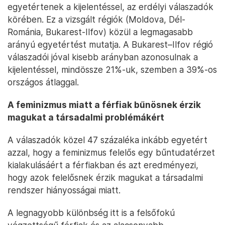
egyetértenek a kijelentéssel, az erdélyi válaszadók
körében. Ez a vizsgált régiók (Moldova, Dél-
Románia, Bukarest-Ilfov) közül a legmagasabb
arányú egyetértést mutatja. A Bukarest–Ilfov régió
válaszadói jóval kisebb arányban azonosulnak a
kijelentéssel, mindössze 21%-uk, szemben a 39%-os
országos átlaggal.
A feminizmus miatt a férfiak bűnösnek érzik
magukat a társadalmi problémákért
A válaszadók közel 47 százaléka inkább egyetért
azzal, hogy a feminizmus felelős egy bűntudatérzet
kialakulásáért a férfiakban és azt eredményezi,
hogy azok felelősnek érzik magukat a társadalmi
rendszer hiányosságai miatt.
A legnagyobb különbség itt is a felsőfokú