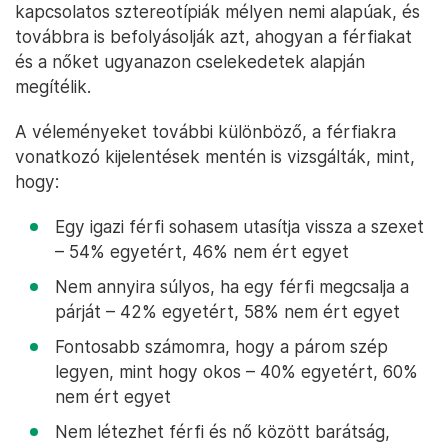
kapcsolatos sztereotípiák mélyen nemi alapúak, és
továbbra is befolyásolják azt, ahogyan a férfiakat
és a nőket ugyanazon cselekedetek alapján
megítélik.
A véleményeket további különböző, a férfiakra
vonatkozó kijelentések mentén is vizsgálták, mint,
hogy:
Egy igazi férfi sohasem utasítja vissza a szexet
– 54% egyetért, 46% nem ért egyet
Nem annyira súlyos, ha egy férfi megcsalja a
párját – 42% egyetért, 58% nem ért egyet
Fontosabb számomra, hogy a párom szép
legyen, mint hogy okos – 40% egyetért, 60%
nem ért egyet
Nem létezhet férfi és nő között barátság,