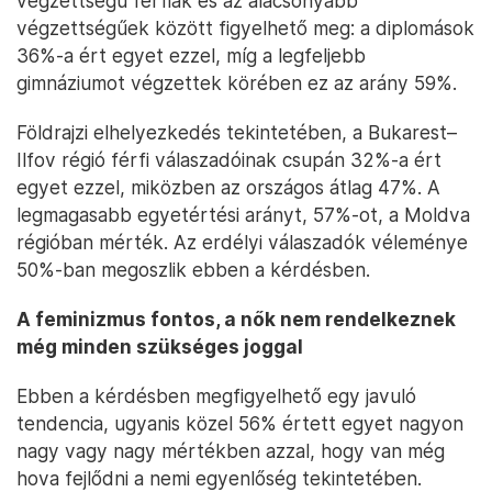
végzettségű férfiak és az alacsonyabb
végzettségűek között figyelhető meg: a diplomások
36%-a ért egyet ezzel, míg a legfeljebb
gimnáziumot végzettek körében ez az arány 59%.
Földrajzi elhelyezkedés tekintetében, a Bukarest–
Ilfov régió férfi válaszadóinak csupán 32%-a ért
egyet ezzel, miközben az országos átlag 47%. A
legmagasabb egyetértési arányt, 57%-ot, a Moldva
régióban mérték. Az erdélyi válaszadók véleménye
50%-ban megoszlik ebben a kérdésben.
A feminizmus fontos, a nők nem rendelkeznek
még minden szükséges joggal
Ebben a kérdésben megfigyelhető egy javuló
tendencia, ugyanis közel 56% értett egyet nagyon
nagy vagy nagy mértékben azzal, hogy van még
hova fejlődni a nemi egyenlőség tekintetében.