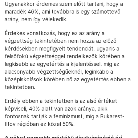
Ugyanakkor érdemes szem előtt tartani, hogy a
maradék 46%, ami továbbra is egy számottevő
arány, nem így vélekedik.
Érdekes vonatkozás, hogy ez az arány a
végzettség tekintetében nem hozza az előző
kérdésekben megfigyelt tendenciát, ugyanis a
felsőfokú végzettséggel rendelkezők körében a
legkisebb az egyetértés a kijelentéssel, míg az
alacsonyabb végzettségűeknél, leginkább a
középiskolások körében nő az egyetértés ebben a
tekintetben.
Erdély ebben a tekintetben is az alsó értéket
képviseli, 40% alatt van azok aránya, akik
fontosnak tartják a feminizmust, míg a Bukarest-
Ilfov régióban ez közel 50%.
A nőket nagyobb mértékű diszkrimináció éri,