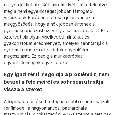
nagyon jól látható. Két-három kivételtől eltekintve
még a nemi egyenlőséget jobban támogató
válaszadók körében is erősen jelen van az a
meggyőződés, hogy a nők jobban értenek a
gyermekgondozáshoz, vagy alkalmasabbak rá. Ez a
sztereotípia olyan viselkedési mintákat és
gyakorlatokat eredményez, amelyek fenntartják a
gyermekgondozási feladatok egyenlőtlen
megoszlását. Ez pedig a munkaerőpiaci
egyenlőtlenségek egyik fő oka.
Egy igazi férfi megoldja a problémáit, nem
beszél a félelmeiről és sohasem utasítja
vissza a szexet
A leginkább értékelt, elfogadottabb és internalizált
férfimodell a hagyományos, patriarchális
maszkulinitás. A válaszadók 59%-a szerint a férfinak