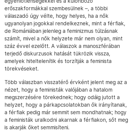
egyenlőtlenségekkel és a különböző
erőszakformákkal szembesülnek –, a többi
válaszadó úgy vélte, hogy helyes, ha a nők
ugyanolyan jogokkal rendelkeznek, mint a férfiak,
de Romániában jelenleg a feminizmus túlzásnak
számít, mivel a nők helyzete már nem olyan, mint
száz évvel ezelőtt. A válaszok a manoszférában
terjedő diskurzusok hatását tükrözik vissza,
amelyek hiteltelenítik és torzítják a feminista
törekvéseket.
Több válaszban visszatérő érvként jelent meg az a
nézet, hogy a feministák valójában a hatalom
megszerzésére törekednek; hogy odáig jutott a
helyzet, hogy a párkapcsolatokban ők irányítanak,
a férfiak pedig már semmit sem mondhatnak; hogy
a feministák uralkodni akarnak a férfiakon, sőt meg
is akarják őket semmisíteni.