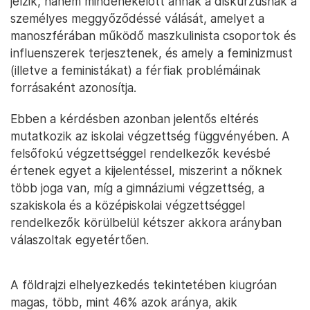
jelzik, hanem mindenekelőtt annak a diskurzusnak a
személyes meggyőződéssé válását, amelyet a
manoszférában működő maszkulinista csoportok és
influenszerek terjesztenek, és amely a feminizmust
(illetve a feministákat) a férfiak problémáinak
forrásaként azonosítja.
Ebben a kérdésben azonban jelentős eltérés
mutatkozik az iskolai végzettség függvényében. A
felsőfokú végzettséggel rendelkezők kevésbé
értenek egyet a kijelentéssel, miszerint a nőknek
több joga van, míg a gimnáziumi végzettség, a
szakiskola és a középiskolai végzettséggel
rendelkezők körülbelül kétszer akkora arányban
válaszoltak egyetértően.
A földrajzi elhelyezkedés tekintetében kiugróan
magas, több, mint 46% azok aránya, akik