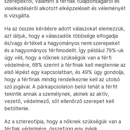
szerepekről, valamint a férfiak tulajdonságairól és
viselkedéséről alkotott elképzeléseit és véleményét
is vizsgálta.
Ha az összes kérdésre adott válaszokat elemezzük,
azt látjuk, hogy a válaszadók többsége elfogadja
és/vagy értékeli a hagyományos nemi szerepeket
és a hagyományos férfimodellt. Így például 79%-uk
úgy véli, hogy a nőknek szükségük van a férfi
védelmére, 68% szerint a férfinak kell megtennie az
első lépést egy kapcsolatban, és 49% úgy gondolja,
hogy a férfinak mindig rendelkeznie kell az utolsó
szó jogával. A párkapcsolaton belül tehát a férfit
tekintik annak a személynek, akinek az aktív,
vezető, védelmező, sőt ellenőrző szerepet kell
betöltenie.
Az a sztereotípia, hogy a nőknek szükségük van a
férfiak védelmére, összefügg egy másik