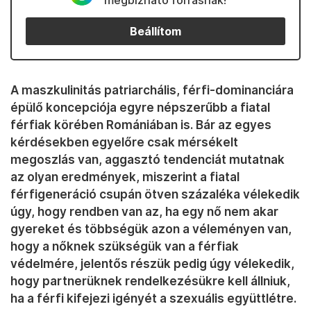
megbízható forrásnak!
Beállítom
A maszkulinitás patriarchális, férfi-dominanciára
épülő koncepciója egyre népszerűbb a fiatal
férfiak körében Romániában is. Bár az egyes
kérdésekben egyelőre csak mérsékelt
megoszlás van, aggasztó tendenciát mutatnak
az olyan eredmények, miszerint a fiatal
férfigeneráció csupán ötven százaléka vélekedik
úgy, hogy rendben van az, ha egy nő nem akar
gyereket és többségük azon a véleményen van,
hogy a nőknek szükségük van a férfiak
védelmére, jelentős részük pedig úgy vélekedik,
hogy partnerüknek rendelkezésükre kell állniuk,
ha a férfi kifejezi igényét a szexuális együttlétre.