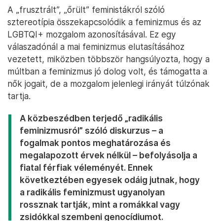
A „frusztrált”, „őrült” feministákról szóló
sztereotípia összekapcsolódik a feminizmus és az
LGBTQI+ mozgalom azonosításával. Ez egy
válaszadónál a mai feminizmus elutasításához
vezetett, miközben többször hangsúlyozta, hogy a
múltban a feminizmus jó dolog volt, és támogatta a
nők jogait, de a mozgalom jelenlegi irányát túlzónak
tartja.
A közbeszédben terjedő „radikális
feminizmusról” szóló diskurzus – a
fogalmak pontos meghatározása és
megalapozott érvek nélkül – befolyásolja a
fiatal férfiak véleményét. Ennek
következtében egyesek odáig jutnak, hogy
a radikális feminizmust ugyanolyan
rossznak tartják, mint a romákkal vagy
zsidókkal szembeni genocídiumot.