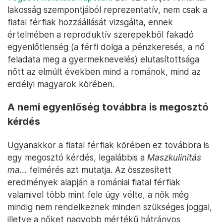
lakosság szempontjából reprezentatív, nem csak a
fiatal férfiak hozzáállását vizsgálta, ennek
értelmében a reproduktív szerepekből fakadó
egyenlőtlenség (a férfi dolga a pénzkeresés, a nő
feladata meg a gyermeknevelés) elutasítottsága
nőtt az elmúlt években mind a románok, mind az
erdélyi magyarok körében.
A nemi egyenlőség továbbra is megosztó
kérdés
Ugyanakkor a fiatal férfiak körében ez továbbra is
egy megosztó kérdés, legalábbis a
Maszkulinitás
ma…
felmérés azt mutatja. Az összesített
eredmények alapján a romániai fiatal férfiak
valamivel több mint fele úgy vélte, a nők még
mindig nem rendelkeznek minden szükséges joggal,
illetve a nőket nagyobb mértékű hátrányos