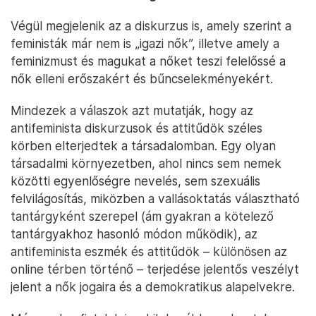
Végül megjelenik az a diskurzus is, amely szerint a
feministák már nem is „igazi nők”, illetve amely a
feminizmust és magukat a nőket teszi felelőssé a
nők elleni erőszakért és bűncselekményekért.
Mindezek a válaszok azt mutatják, hogy az
antifeminista diskurzusok és attitűdök széles
körben elterjedtek a társadalomban. Egy olyan
társadalmi környezetben, ahol nincs sem nemek
közötti egyenlőségre nevelés, sem szexuális
felvilágosítás, miközben a vallásoktatás választható
tantárgyként szerepel (ám gyakran a kötelező
tantárgyakhoz hasonló módon működik), az
antifeminista eszmék és attitűdök – különösen az
online térben történő – terjedése jelentős veszélyt
jelent a nők jogaira és a demokratikus alapelvekre.