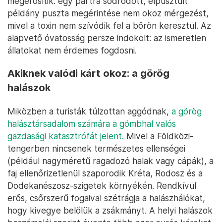
megerősítik: egy partra sodródott, elpusztult
példány puszta megérintése nem okoz mérgezést,
mivel a toxin nem szívódik fel a bőrön keresztül. Az
alapvető óvatosság persze indokolt: az ismeretlen
állatokat nem érdemes fogdosni.
Akiknek valódi kárt okoz: a görög
halászok
Miközben a turisták túlzottan aggódnak,
a görög
halásztársadalom számára a gömbhal valós
gazdasági katasztrófát jelent.
Mivel a Földközi-
tengerben nincsenek természetes ellenségei
(például nagyméretű ragadozó halak vagy cápák), a
faj ellenőrizetlenül szaporodik Kréta, Rodosz és a
Dodekanészosz-szigetek környékén. Rendkívül
erős, csőrszerű fogaival szétrágja a halászhálókat,
hogy kivegye belőlük a zsákmányt. A helyi halászok