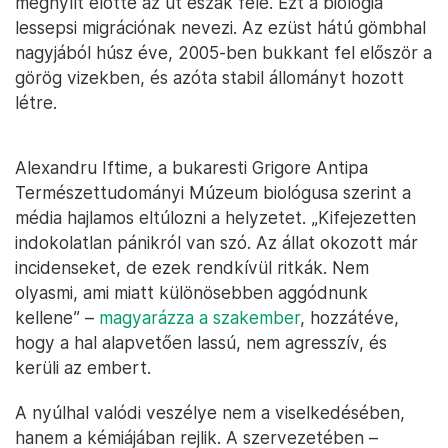
megnyílt előtte az út észak felé. Ezt a biológia
lessepsi migrációnak nevezi. Az ezüst hátú gömbhal
nagyjából húsz éve, 2005-ben bukkant fel először a
görög vizekben, és azóta stabil állományt hozott
létre.
Alexandru Iftime, a bukaresti Grigore Antipa
Természettudományi Múzeum biológusa szerint a
média hajlamos eltúlozni a helyzetet. „Kifejezetten
indokolatlan pánikról van szó. Az állat okozott már
incidenseket, de ezek rendkívül ritkák. Nem
olyasmi, ami miatt különösebben aggódnunk
kellene” –
magyarázza a szakember
, hozzátéve,
hogy a hal alapvetően lassú, nem agresszív, és
kerüli az embert.
A nyúlhal valódi veszélye nem a viselkedésében,
hanem a kémiájában rejlik. A szervezetében –