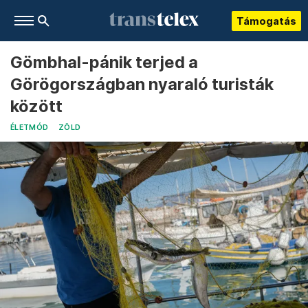
Támogatás
Gömbhal-pánik terjed a
Görögországban nyaraló turisták
között
ÉLETMÓD
ZÖLD