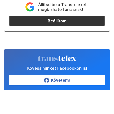
Állítsd be a Transtelexet
megbízható forrásnak!
Beállítom
Kövess minket Facebookon is!
Követem!