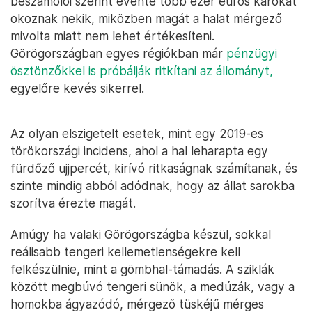
beszámolói szerint évente több ezer eurós károkat
okoznak nekik, miközben magát a halat mérgező
mivolta miatt nem lehet értékesíteni.
Görögországban egyes régiókban már
pénzügyi
ösztönzőkkel is próbálják ritkítani az állományt,
egyelőre kevés sikerrel.
Az olyan elszigetelt esetek, mint egy 2019-es
törökországi incidens, ahol a hal leharapta egy
fürdőző ujjpercét, kirívó ritkaságnak számítanak, és
szinte mindig abból adódnak, hogy az állat sarokba
szorítva érezte magát.
Amúgy ha valaki Görögországba készül, sokkal
reálisabb tengeri kellemetlenségekre kell
felkészülnie, mint a gömbhal-támadás. A sziklák
között megbúvó tengeri sünök, a medúzák, vagy a
homokba ágyazódó, mérgező tüskéjű mérges