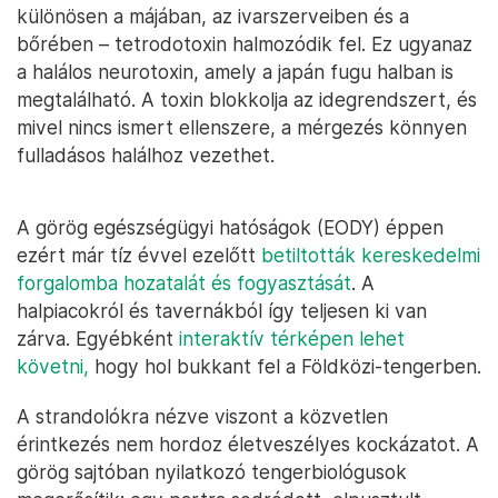
különösen a májában, az ivarszerveiben és a
bőrében – tetrodotoxin halmozódik fel. Ez ugyanaz
a halálos neurotoxin, amely a japán fugu halban is
megtalálható. A toxin blokkolja az idegrendszert, és
mivel nincs ismert ellenszere, a mérgezés könnyen
fulladásos halálhoz vezethet.
A görög egészségügyi hatóságok (EODY) éppen
ezért már tíz évvel ezelőtt
betiltották kereskedelmi
forgalomba hozatalát és fogyasztását
. A
halpiacokról és tavernákból így teljesen ki van
zárva. Egyébként
interaktív térképen lehet
követni,
hogy hol bukkant fel a Földközi-tengerben.
A strandolókra nézve viszont a közvetlen
érintkezés nem hordoz életveszélyes kockázatot. A
görög sajtóban nyilatkozó tengerbiológusok