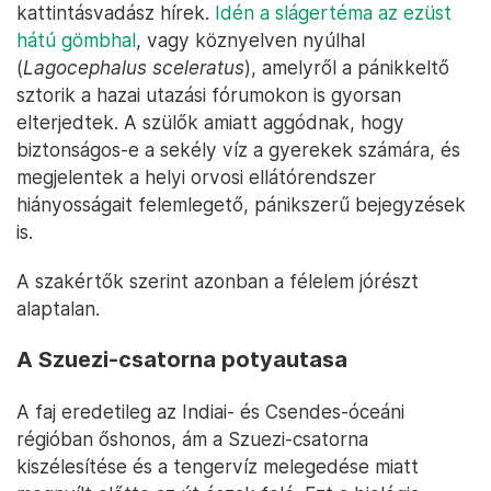
kattintásvadász hírek.
Idén a slágertéma az ezüst
hátú gömbhal
, vagy köznyelven nyúlhal
(
Lagocephalus sceleratus
), amelyről a pánikkeltő
sztorik a hazai utazási fórumokon is gyorsan
elterjedtek. A szülők amiatt aggódnak, hogy
biztonságos-e a sekély víz a gyerekek számára, és
megjelentek a helyi orvosi ellátórendszer
hiányosságait felemlegető, pánikszerű bejegyzések
is.
A szakértők szerint azonban a félelem jórészt
alaptalan.
A Szuezi-csatorna potyautasa
A faj eredetileg az Indiai- és Csendes-óceáni
régióban őshonos, ám a Szuezi-csatorna
kiszélesítése és a tengervíz melegedése miatt