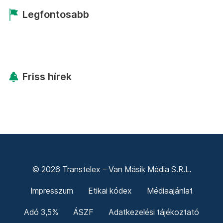
Legfontosabb
Friss hírek
© 2026 Transtelex – Van Másik Média S.R.L.
Impresszum
Etikai kódex
Médiaajánlat
Adó 3,5%
ÁSZF
Adatkezelési tájékoztató