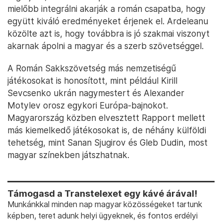
mielőbb integrálni akarják a román csapatba, hogy
együtt kiváló eredményeket érjenek el. Ardeleanu
közölte azt is, hogy továbbra is jó szakmai viszonyt
akarnak ápolni a magyar és a szerb szövetséggel.
A Román Sakkszövetség más nemzetiségű
játékosokat is honosított, mint például Kirill
Sevcsenko ukrán nagymestert és Alexander
Motylev orosz egykori Európa-bajnokot.
Magyarország közben elvesztett Rapport mellett
más kiemelkedő játékosokat is, de néhány külföldi
tehetség, mint Sanan Sjugirov és Gleb Dudin, most
magyar színekben játszhatnak.
Támogasd a Transtelexet egy kávé árával!
Munkánkkal minden nap magyar közösségeket tartunk
képben, teret adunk helyi ügyeknek, és fontos erdélyi