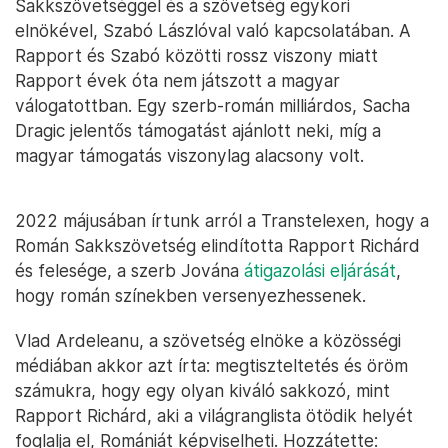
Sakkszövetséggel és a szövetség egykori
elnökével, Szabó Lászlóval való kapcsolatában. A
Rapport és Szabó közötti rossz viszony miatt
Rapport évek óta nem játszott a magyar
válogatottban. Egy szerb-román milliárdos, Sacha
Dragic jelentős támogatást ajánlott neki, míg a
magyar támogatás viszonylag alacsony volt.
2022 májusában írtunk arról a Transtelexen, hogy a
Román Sakkszövetség elindította Rapport Richárd
és felesége, a szerb Jována
átigazolási eljárását
,
hogy román színekben versenyezhessenek.
Vlad Ardeleanu, a szövetség elnöke a közösségi
médiában akkor azt írta: megtiszteltetés és öröm
számukra, hogy egy olyan kiváló sakkozó, mint
Rapport Richárd, aki a világranglista ötödik helyét
foglalja el, Romániát képviselheti. Hozzátette: