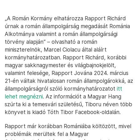
„A Román Kormány elhatározza Rapport Richárd
úrnak a román állampolgárság megadását Románia
Alkotmánya valamint a román állampolgársági
törvény alapján” – olvasható a román
miniszterelnök, Marcel Ciolacu által aláírt
kormányhatározatban. Rapport Richárd, korábbi
magyar sakknagymester és világbajnokjelölt,
valamint felesége, Rapport Jována 2024. március
21-én váltak hivatalosan román állampolgárokká, az
állampolgárságról szóló kormányhatározatot
itt
lehet megnézni
. Az információt a Magyar Hang
szúrta ki a temesvári születésű, Tiboru néven több
könyvet is kiadó Tóth Tibor Facebook-oldalán.
Rapport már korábban Romániába költözött, mivel
problémák merültek fel a Magyar