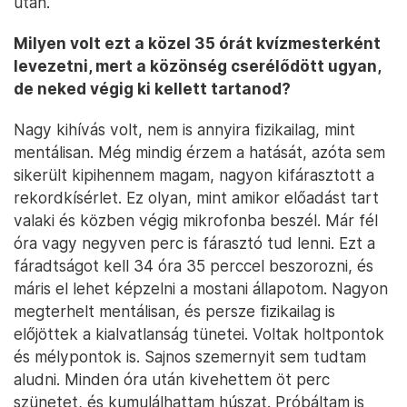
után.
Milyen volt ezt a közel 35 órát kvízmesterként
levezetni, mert a közönség cserélődött ugyan,
de neked végig ki kellett tartanod?
Nagy kihívás volt, nem is annyira fizikailag, mint
mentálisan. Még mindig érzem a hatását, azóta sem
sikerült kipihennem magam, nagyon kifárasztott a
rekordkísérlet. Ez olyan, mint amikor előadást tart
valaki és közben végig mikrofonba beszél. Már fél
óra vagy negyven perc is fárasztó tud lenni. Ezt a
fáradtságot kell 34 óra 35 perccel beszorozni, és
máris el lehet képzelni a mostani állapotom. Nagyon
megterhelt mentálisan, és persze fizikailag is
előjöttek a kialvatlanság tünetei. Voltak holtpontok
és mélypontok is. Sajnos szemernyit sem tudtam
aludni. Minden óra után kivehettem öt perc
szünetet, és kumulálhattam húszat. Próbáltam is