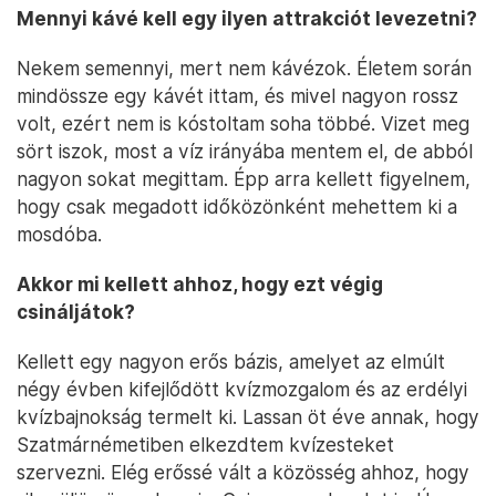
Mennyi kávé kell egy ilyen attrakciót levezetni?
Nekem semennyi, mert nem kávézok. Életem során
mindössze egy kávét ittam, és mivel nagyon rossz
volt, ezért nem is kóstoltam soha többé. Vizet meg
sört iszok, most a víz irányába mentem el, de abból
nagyon sokat megittam. Épp arra kellett figyelnem,
hogy csak megadott időközönként mehettem ki a
mosdóba.
Akkor mi kellett ahhoz, hogy ezt végig
csináljátok?
Kellett egy nagyon erős bázis, amelyet az elmúlt
négy évben kifejlődött kvízmozgalom és az erdélyi
kvízbajnokság termelt ki. Lassan öt éve annak, hogy
Szatmárnémetiben elkezdtem kvízesteket
szervezni. Elég erőssé vált a közösség ahhoz, hogy