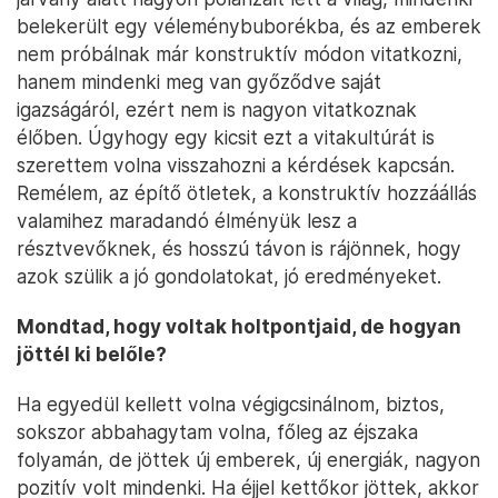
belekerült egy véleménybuborékba, és az emberek
nem próbálnak már konstruktív módon vitatkozni,
hanem mindenki meg van győződve saját
igazságáról, ezért nem is nagyon vitatkoznak
élőben. Úgyhogy egy kicsit ezt a vitakultúrát is
szerettem volna visszahozni a kérdések kapcsán.
Remélem, az építő ötletek, a konstruktív hozzáállás
valamihez maradandó élményük lesz a
résztvevőknek, és hosszú távon is rájönnek, hogy
azok szülik a jó gondolatokat, jó eredményeket.
Mondtad, hogy voltak holtpontjaid, de hogyan
jöttél ki belőle?
Ha egyedül kellett volna végigcsinálnom, biztos,
sokszor abbahagytam volna, főleg az éjszaka
folyamán, de jöttek új emberek, új energiák, nagyon
pozitív volt mindenki. Ha éjjel kettőkor jöttek, akkor