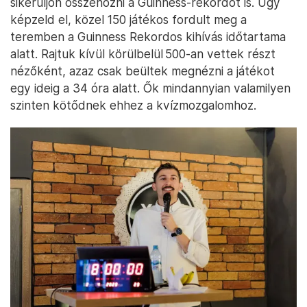
sikerüljön összehozni a Guinness-rekordot is. Úgy
képzeld el, közel 150 játékos fordult meg a
teremben a Guinness Rekordos kihívás időtartama
alatt. Rajtuk kívül körülbelül 500-an vettek részt
nézőként, azaz csak beültek megnézni a játékot
egy ideig a 34 óra alatt. Ők mindannyian valamilyen
szinten kötődnek ehhez a kvízmozgalomhoz.