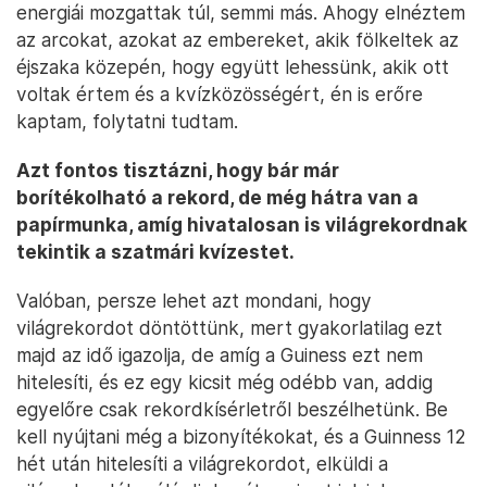
energiái mozgattak túl, semmi más. Ahogy elnéztem
az arcokat, azokat az embereket, akik fölkeltek az
éjszaka közepén, hogy együtt lehessünk, akik ott
voltak értem és a kvízközösségért, én is erőre
kaptam, folytatni tudtam.
Azt fontos tisztázni, hogy bár már
borítékolható a rekord, de még hátra van a
papírmunka, amíg hivatalosan is világrekordnak
tekintik a szatmári kvízestet.
Valóban, persze lehet azt mondani, hogy
világrekordot döntöttünk, mert gyakorlatilag ezt
majd az idő igazolja, de amíg a Guiness ezt nem
hitelesíti, és ez egy kicsit még odébb van, addig
egyelőre csak rekordkísérletről beszélhetünk. Be
kell nyújtani még a bizonyítékokat, és a Guinness 12
hét után hitelesíti a világrekordot, elküldi a