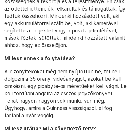
közösségnek a rekordja és a teljesítménye. Én csak
az ötlettel jöttem, ők felkaroltak és támogattak, így
tudtuk összehozni. Mindenki hozzáadott volt, aki
egy akkumulátorral szállt be, volt, aki kamerával
segítette a projektet vagy a puszta jelenlétével,
mások főztek, sütöttek, mindenki hozzátett valamit
ahhoz, hogy ez összejöjjön.
Mi lesz ennek a folytatása?
A bizonyítékokat még nem nyújtottuk be, fel kell
dolgozni a 35 órányi videóanyagot, azokat be kell
címkézni, egy gigabyte-os méretűeket kell vágni. Le
kell fordítani angolra az összes jegyzőkönyvet.
Tehát nagyon-nagyon sok munka van még.
Úgyhogy, amire a Guinness visszaigazol, el fog
tartani a nyár végéig.
Mi lesz utána? Mi a következő terv?