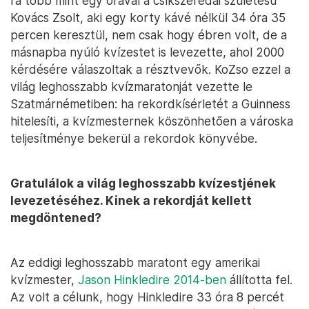
rá több mint egy órával a csíkszeredai születésű
Kovács Zsolt, aki egy korty kávé nélkül 34 óra 35
percen keresztül, nem csak hogy ébren volt, de a
másnapba nyúló kvízestet is levezette, ahol 2000
kérdésére válaszoltak a résztvevők. KoZso ezzel a
világ leghosszabb kvízmaratonját vezette le
Szatmárnémetiben: ha rekordkísérletét a Guinness
hitelesíti, a kvízmesternek köszönhetően a városka
teljesítménye bekerül a rekordok könyvébe.
Gratulálok a világ leghosszabb kvízestjének
levezetéséhez. Kinek a rekordját kellett
megdöntened?
Az eddigi leghosszabb maratont egy amerikai
kvízmester,
Jason Hinkledire 2014-ben
állította fel.
Az volt a célunk, hogy Hinkledire 33 óra 8 percét