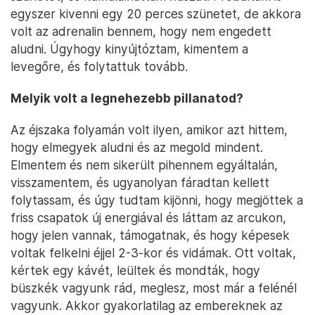
egyszer kivenni egy 20 perces szünetet, de akkora
volt az adrenalin bennem, hogy nem engedett
aludni. Úgyhogy kinyújtóztam, kimentem a
levegőre, és folytattuk tovább.
Melyik volt a legnehezebb pillanatod?
Az éjszaka folyamán volt ilyen, amikor azt hittem,
hogy elmegyek aludni és az megold mindent.
Elmentem és nem sikerült pihennem egyáltalán,
visszamentem, és ugyanolyan fáradtan kellett
folytassam, és úgy tudtam kijönni, hogy megjöttek a
friss csapatok új energiával és láttam az arcukon,
hogy jelen vannak, támogatnak, és hogy képesek
voltak felkelni éjjel 2-3-kor és vidámak. Ott voltak,
kértek egy kávét, leültek és mondták, hogy
büszkék vagyunk rád, meglesz, most már a felénél
vagyunk. Akkor gyakorlatilag az embereknek az