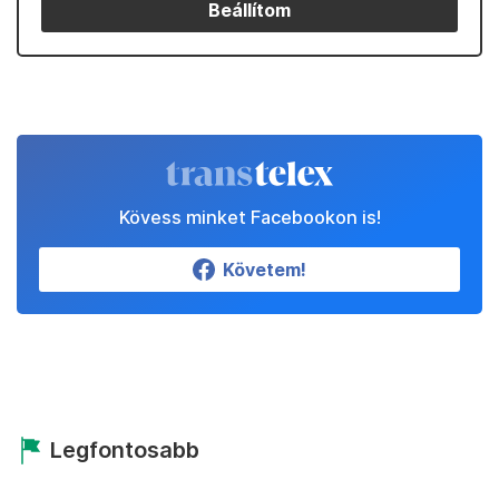
Beállítom
Kövess minket Facebookon is!
Követem!
Legfontosabb