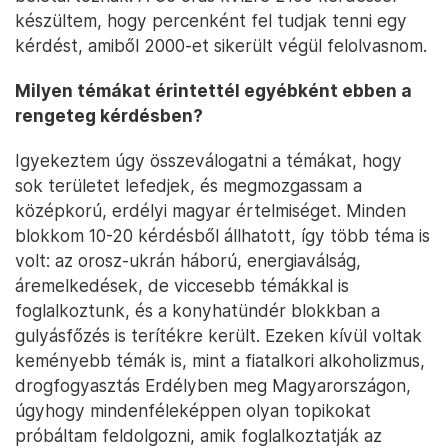
készültem, hogy percenként fel tudjak tenni egy
kérdést, amiből 2000-et sikerült végül felolvasnom.
Milyen témákat érintettél egyébként ebben a
rengeteg kérdésben?
Igyekeztem úgy összeválogatni a témákat, hogy
sok területet lefedjek, és megmozgassam a
középkorú, erdélyi magyar értelmiséget. Minden
blokkom 10-20 kérdésből állhatott, így több téma is
volt: az orosz-ukrán háború, energiaválság,
áremelkedések, de viccesebb témákkal is
foglalkoztunk, és a konyhatündér blokkban a
gulyásfőzés is terítékre került. Ezeken kívül voltak
keményebb témák is, mint a fiatalkori alkoholizmus,
drogfogyasztás Erdélyben meg Magyarországon,
úgyhogy mindenféleképpen olyan topikokat
próbáltam feldolgozni, amik foglalkoztatják az