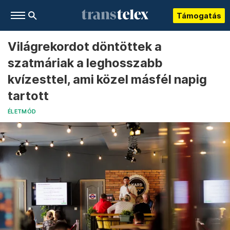
Támogatás
Világrekordot döntöttek a
szatmáriak a leghosszabb
kvízesttel, ami közel másfél napig
tartott
ÉLETMÓD