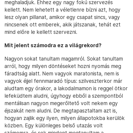
meghaladjuk. Ehhez egy nagy fokú szervezés
kellett. Nem lehetett a véletlenre bízni azt, hogy
lesz olyan pillanat, amikor egy csapat sincs, vagy
nincsenek ott emberek, akik játszanak, tehát ezt
mind előre le kellett szervezni.
Mit jelent számodra ez a világrekord?
Nagyon sokat tanultam magamról. Sokat tanultam
arról, hogy milyen döntéseket hozni nyomás meg
fáradtság alatt. Nem vagyok maratonista, nem is
vagyok éjjel fennmaradó típus: szilveszterkor már
aludtam egy órakor, a lakodalmamon is reggel ötkor
lefeküdtem aludni, úgyhogy ebből a szempontból
mentálisan nagyon megerőltető volt nekem egy
éjszakát nem aludni. De megtapasztaltam azt is,
hogyan zajlik egy ilyen, milyen állapotokba kerülök
közben. Egy különleges belső utazás volt
számomra, és sok mindent megtanultam a