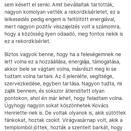
sem késett el senki. Amit bevállaltak tartották,
nagyon komolyan vették a rekordkísérletet, ez a
lelkesedés pedig engem is feltöltött energiával,
mert nagyon pozitív visszajelzés volt a számomra,
hogy a közösség ilyen odaadó, meg fontos nekik is
ez a rekordkísérlet.
Biztos vagyok benne, hogy ha a feleségemnek ne
lett volna ez a hozzáállása, energiája, támogatása,
akkor bele se vágtam volna, másrészt meg ki se
tudtam volna tartani. Az ő jelenléte, segítsége,
szervezkedése, egyben tartása. Nagyon tudta, mi
zajlik bennem, és sokszor átlendített olyan
pontokon, ahol én már lehet, hogy feladtam volna.
Úgyhogy nagyon sokat köszönhetek Kovács
Henriette-nek is. De voltak olyanok is, akik sütöttek
fánkokat, hoztak csokit. Virágvasárnap volt, akik a
templomból jöttek, hozták a szentelt barkát, hogy