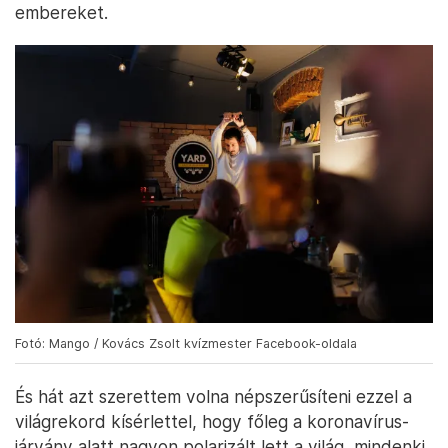
embereket.
Fotó: Mango / Kovács Zsolt kvízmester Facebook-oldala
És hát azt szerettem volna népszerűsíteni ezzel a
világrekord kísérlettel, hogy főleg a koronavírus-
járvány alatt nagyon polarizált lett a világ, mindenki