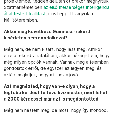
projektembe. Kedden délután öt órakor megnyitjuk
Szatmárnémetiben
az első mesterséges intelligencia
által festett kiállítást
, most épp itt vagyok a
kiállítóteremben.
Akkor még következő Guinness-rekord
kísérleten nem gondolkozol?
Még nem, de nem kizárt, hogy lesz még. Amikor
erre a rekordra rátaláltam, akkor nézegettem, hogy
még milyen opciók vannak. Vannak még a fejemben
gondolatok erről, de egyszer ez legyen meg, és
aztán meglátjuk, hogy mit hoz a jövő.
Azt megnézted, hogy van-e olyan, hogy a
legtöbb kérdést feltevő kvízmester, mert lehet
a 2000 kérdéssel már azt is megdöntötted.
Még nem néztem meg, de most, hogy így mondod,