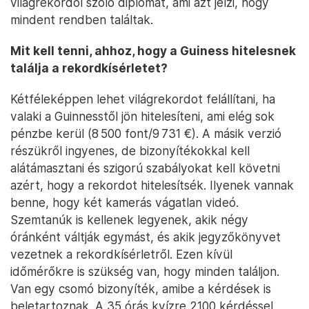
világrekordól szóló diplomát, ami azt jelzi, hogy
mindent rendben találtak.
Mit kell tenni, ahhoz, hogy a Guiness hitelesnek
találja a rekordkísérletet?
Kétféleképpen lehet világrekordot felállítani, ha
valaki a Guinnesstől jön hitelesíteni, ami elég sok
pénzbe kerül (8 500 font/9 731 €). A másik verzió
részükről ingyenes, de bizonyítékokkal kell
alátámasztani és szigorú szabályokat kell követni
azért, hogy a rekordot hitelesítsék. Ilyenek vannak
benne, hogy két kamerás vágatlan videó.
Szemtanúk is kellenek legyenek, akik négy
óránként váltják egymást, és akik jegyzőkönyvet
vezetnek a rekordkísérletről. Ezen kívül
időmérőkre is szükség van, hogy minden találjon.
Van egy csomó bizonyíték, amibe a kérdések is
beletartoznak. A 35 órás kvízre 2100 kérdéssel