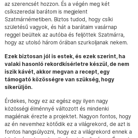
az szerencsét hozzon. És a végén meg két
csíkszeredai barátom is megjelent
Szatmárnémetiben. Biztos tudod, hogy csíki
születésű vagyok, és hát a barátaim vasárnap
reggel beültek az autóba és feljöttek Szatmárra,
hogy az utolsó három órában szurkoljanak nekem.
Ezek biztosan jól is estek, és ezek szerint, ha
valaki hasonló rekordkísérletre készül, de nem
iszik kávét, akkor megvan a recept, egy
támogató közösségre van szükség, hogy
sikerüljön.
Érdekes, hogy ez az egész egy ilyen nagy
közösségi élménnyé változott és mindenki
magáénak érezte a projektet. Nagyon fontos, hogy
az én nevemhez kötődik ez a világrekord, de azt is
fontos hangsúlyozni, hogy ez a világrekord ennek a