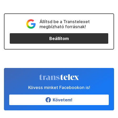
Állítsd be a Transtelexet
megbízható forrásnak!
Beállítom
Kövess minket Facebookon is!
Követem!