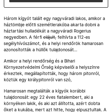
Három kígyót talált egy nagyváradi lakos, amikor a
háztömbje előtti szemétlerakóba akarta dobni a
háztartási hulladékát a nagyváradi Rogerius
negyedben. A férfi
elájult,
felhívta a 112-es
segélyhívószámot, és a helyi rendőrök hamarosan
azonosították a hüllők tulajdonosát…
Amikor a helyi rendőrség és a Bihari
Környezetvédelmi Őrség képviselői a helyszínre
érkeztek, megállapították, hogy három pitonról,
köztük egy királypitonról van szó,
Hamarosan megtalálták a kígyók korábbi
tulajdonosát: egy 22 éves fiatalembert, aki a
környéken lakik, és aki azt állította, azért dobta
őket a kukába, mert azt hitte, hogy elpusztultak. A