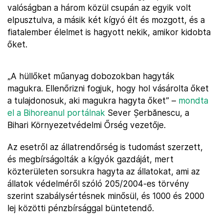
valóságban a három közül csupán az egyik volt
elpusztulva, a másik két kígyó élt és mozgott, és a
fiatalember élelmet is hagyott nekik, amikor kidobta
őket.
„A hüllőket műanyag dobozokban hagyták
magukra. Ellenőrizni fogjuk, hogy hol vásárolta őket
a tulajdonosuk, aki magukra hagyta őket” –
mondta
el a Bihoreanul portálnak
Sever Șerbănescu, a
Bihari Környezetvédelmi Őrség vezetője.
Az esetről az állatrendőrség is tudomást szerzett,
és megbírságolták a kígyók gazdáját, mert
közterületen sorsukra hagyta az állatokat, ami az
állatok védelméről szóló 205/2004-es törvény
szerint szabálysértésnek minősül, és 1000 és 2000
lej közötti pénzbírsággal büntetendő.