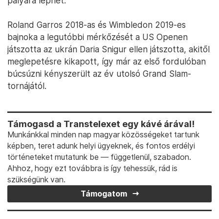
pályára léphet.
Roland Garros 2018-as és Wimbledon 2019-es
bajnoka a legutóbbi mérkőzését a US Openen
játszotta az ukrán Daria Snigur ellen játszotta, akitől
meglepetésre kikapott, így már az első fordulóban
búcsúzni kényszerült az év utolsó Grand Slam-
tornájától.
Támogasd a Transtelexet egy kávé árával!
Munkánkkal minden nap magyar közösségeket tartunk
képben, teret adunk helyi ügyeknek, és fontos erdélyi
történeteket mutatunk be — függetlenül, szabadon.
Ahhoz, hogy ezt továbbra is így tehessük, rád is
szükségünk van.
Támogatom