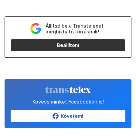
Állítsd be a Transtelexet
megbízható forrásnak!
Beállítom
Kövess minket Facebookon is!
Követem!