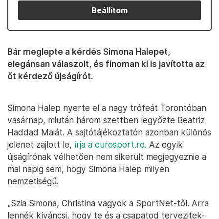
Beállítom
Bár meglepte a kérdés Simona Halepet,
elegánsan válaszolt, és finoman ki is javította az
őt kérdező újságírót.
Simona Halep nyerte el a nagy trófeát Torontóban
vasárnap, miután három szettben legyőzte Beatriz
Haddad Maiát. A sajtótájékoztatón azonban különös
jelenet zajlott le,
írja a eurosport.ro.
Az egyik
újságírónak vélhetően nem sikerült megjegyeznie a
mai napig sem, hogy Simona Halep milyen
nemzetiségű.
„Szia Simona, Christina vagyok a SportNet-től. Arra
lennék kíváncsi, hogy te és a csapatod tervezitek-