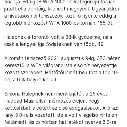
fináléja. Eddig 18 WTA 1000-es kategóriájú tornán
jutott el a döntőig, kilencet megnyert. Ugyanakkor
a hivatásos női teniszezők közül ő nyerte eddig a
legtöbb mérkőzést WTA 1000-es tornán: 185-öt.
Halepnek a torontói volt a 38-ik győzelme, nála
csak a lengyel Iga Swiateknek van több, 49.
A román teniszező 2021. augusztus 9-ig, 373 héten
keresztül a WTA világranglista első tíz helyezettje
között szerepelt. Hétfőtől ismét bejutott a top 10-
be, a 6-ik helyre került.
Simona Halepnek nem ment a játék a 26 éves
Haddad Maia elleni mérkőzés elején, négy
kettőshibát is vétett az első adogatásakor. A brazil
lány 3:0-ra is vezetett, de a volt világelső hirtelen
feltámadt, és zsinórban hat játékot nyerve 6:3-ra