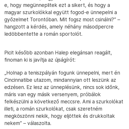
e, hogy megünneplitek ezt a sikert, és hogy a
magyar szurkolókkal együtt fogod-e ünnepelni a
győzelmet Torontóban. Mit fogsz most csinálni?” –
hangzott a kérdés, amely néhány másodpercre
ledöbbentette a román sportolót.
Picit később azonban Halep elegánsan reagált,
finoman ki is javítja az újságírót:
„Holnap a teniszpályán fogunk ünnepelni, mert én
Cincinnatibe utazom, mindannyian ott leszünk az
edzésen. Ez lesz az ünneplésünk, nincs sok időnk,
máris van egy másik versenyem, próbálok
felkészülni a következő meccsre. Ami a szurkolókat
illeti, a román szurkolókat, csak szeretném
megköszönni nekik, hogy eljöttek és drukkoltak
nekem” – válaszolta.