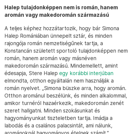
Halep tulajdonképpen nem is román, hanem
aromán vagy makedoromán származású
A teljes képhez hozzátartozik, hogy bár Simona
Halep Romániában ünnepelt sztár, és minden
rajongója román nemzetiségűnek tartja, a
Konstancán született sportoló tulajdonképpen nem
román, hanem aromán vagy másnéven
makedoromán származású. Mindemellett, amint
édesapja, Stere Halep
egy korábbi interjúban
elmondta, otthon egyáltalán nem használják a
román nyelvet. „Simona büszke arra, hogy aromán.
Otthon arománul beszélünk, és minden alkalommal,
amikor turnéról hazaérkezik, makedoromán zenét
szeret hallgatni. Minden szokásunkat és
hagyományunkat tiszteletben tartja. Imádja a
labodás és a csalános palacsintát, ami nálunk,
arománoknál hagyományos ételnek számít.”