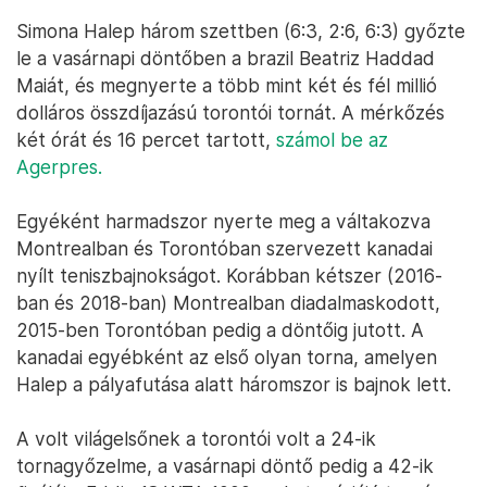
Simona Halep három szettben (6:3, 2:6, 6:3) győzte
le a vasárnapi döntőben a brazil Beatriz Haddad
Maiát, és megnyerte a több mint két és fél millió
dolláros összdíjazású torontói tornát. A mérkőzés
két órát és 16 percet tartott,
számol be az
Agerpres.
Egyéként harmadszor nyerte meg a váltakozva
Montrealban és Torontóban szervezett kanadai
nyílt teniszbajnokságot. Korábban kétszer (2016-
ban és 2018-ban) Montrealban diadalmaskodott,
2015-ben Torontóban pedig a döntőig jutott. A
kanadai egyébként az első olyan torna, amelyen
Halep a pályafutása alatt háromszor is bajnok lett.
A volt világelsőnek a torontói volt a 24-ik
tornagyőzelme, a vasárnapi döntő pedig a 42-ik