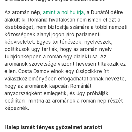
Az aromán nép,
amint a nol.hu írja,
a Dunától délre
alakult ki. Románia hivatalosan nem ismeri el ezt a
kisebbséget, nem biztosítja számára a többi nemzeti
közösségnek alanyi jogon járó parlamenti
képviseletet. Egyes történészek, nyelvészek,
politikusok úgy tartják, hogy az aromán nyelv
tulajdonképpen a román egy dialektusa. Az
arománok szövetsége viszont hevesen tiltakozik ez
ellen. Costa Damov elnök egy újságcikkre írt
válaszközleményében elfogadhatatlannak nevezte,
hogy az arománok kapcsán Romániát
anyaországként emlegetik, és úgy próbálják
beállítani, mintha az arománok a román nép részét
képeznék.
Halep ismét fényes győzelmet aratott