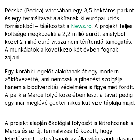
Pécska (Pecica) városában egy 3,5 hektáros parkot
és egy termáltavat alakítanak ki európai uniós
forrásokból – tájékoztat a
News.ro
. A projekt teljes
költsége megközelíti a 2,2 millió eurót, amelyből
közel 2 millió euró vissza nem térítendő támogatás.
A munkálatok a következő két évben fognak
zajlani.
Egy korábbi legelőt alakítanak át egy modern
zöldövezetté, ami nemcsak a pihenést szolgálja,
hanem a biodiverzitás védelmére is figyelmet fordít.
A park a Maros folyó közelében lesz, a tavat pedig
egy már meglévő geotermikus kút vize táplálja majd.
A projekt alapján ökológiai folyosót is létrehoznak a
Maros és az új, termálvizes tó között, hogy
lehetőséget biztosítsanak az állatvilág vándorlására,