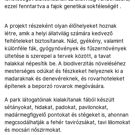
ezzel fenntartva a fajok genetikai sokféleségét .
A projekt részeként olyan élőhelyeket hoznak
létre, amik a helyi állatvilág számára kedvező
feltételeket biztosítanak. Nád, gyékény, valamint
különféle fák, gyógynövények és fűszernövények
ültetése is szerepel a tervek között, a tavat
halakkal népesítik be. A biodiverzitás növeléséhez
mesterséges odúkat és fészkeket helyeznek ki a
madaraknak és denevéreknek, és rovarhoteleket
építenek a beporzó rovarok megóvására.
A park látogatóinak kialakítanak fából készült
sétányokat, hidakat, padokat, pavilonokat,
madármegfigyelő pontokat és stégeket is, ahonnan
megcsodálhatják a fehér tavirózsákat, tavi liliomokat
és mocsári nőszirmokat.