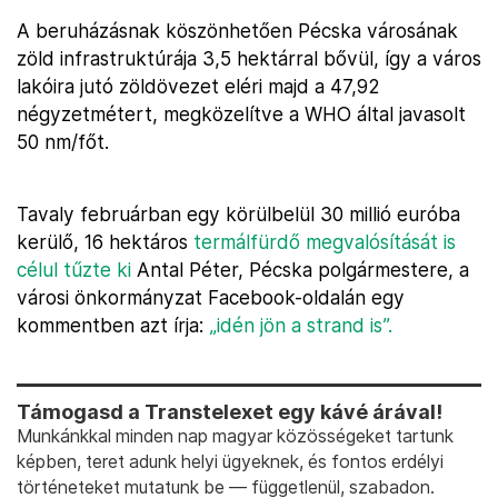
A beruházásnak köszönhetően Pécska városának
zöld infrastruktúrája 3,5 hektárral bővül, így a város
lakóira jutó zöldövezet eléri majd a 47,92
négyzetmétert, megközelítve a WHO által javasolt
50 nm/főt.
Tavaly februárban egy körülbelül 30 millió euróba
kerülő, 16 hektáros
termálfürdő megvalósítását is
célul tűzte ki
Antal Péter, Pécska polgármestere, a
városi önkormányzat Facebook-oldalán egy
kommentben azt írja:
„idén jön a strand is”.
Támogasd a Transtelexet egy kávé árával!
Munkánkkal minden nap magyar közösségeket tartunk
képben, teret adunk helyi ügyeknek, és fontos erdélyi
történeteket mutatunk be — függetlenül, szabadon.